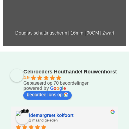
Douglas schuttingscherm | 16mm | 90CM | Zwart
Gebroeders Houthandel Rouwenhorst
4.9
Gebaseerd op 70 beoordelingen
powered by
G
o
o
g
l
e
beoordeel ons op
idemargreet kolfoort
1 maand geleden