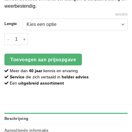
weerbestendig.
WISSEN
Lengte
Hardhouten paal - Fijnbezaagd - 60 x 60 mm aantal
Toevoegen aan prijsopgave
Meer dan
40 jaar
kennis en ervaring
Service
die zich vertaald in
helder advies
Een
uitgebreid assortiment
Beschrijving
Aanvullende informatie