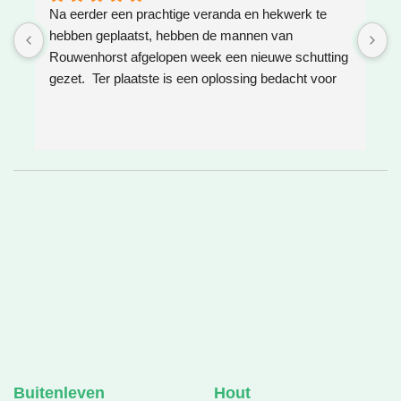
Na eerder een prachtige veranda en hekwerk te 
Z
hebben geplaatst, hebben de mannen van 
W
Rouwenhorst afgelopen week een nieuwe schutting 
h
gezet.  Ter plaatste is een oplossing bedacht voor 
g
boomwortels die in de weg zaten. Het resultaat is 
w
weer super!
e
e
h
v
❤
Buitenleven
Hout