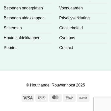
Betonnen onderplaten
Voorwaarden
Betonnen afdekkappen
Privacyverklaring
Schermen
Cookiebeleid
Houten afdekkappen
Over ons
Poorten
Contact
© Houthandel Rouwenhorst 2025
Visa
Cash
MasterCard
Cash
Bank
On
on
Transfer
Delivery
Pickup