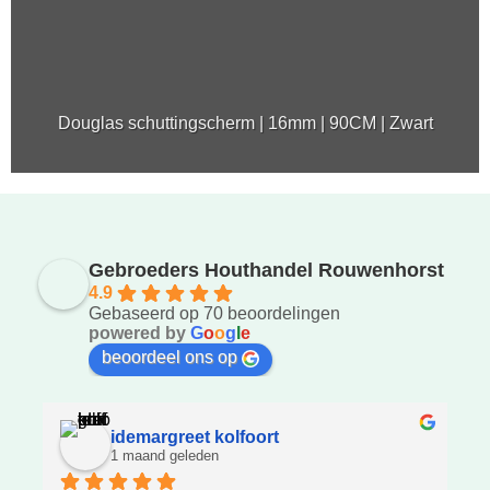
Douglas schuttingscherm | 16mm | 90CM | Zwart
Gebroeders Houthandel Rouwenhorst
4.9
Gebaseerd op 70 beoordelingen
powered by
G
o
o
g
l
e
beoordeel ons op
idemargreet kolfoort
1 maand geleden