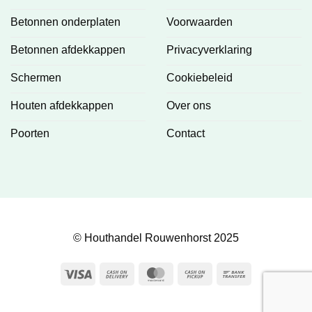
Betonnen onderplaten
Voorwaarden
Betonnen afdekkappen
Privacyverklaring
Schermen
Cookiebeleid
Houten afdekkappen
Over ons
Poorten
Contact
© Houthandel Rouwenhorst 2025
Visa
Cash
MasterCard
Cash
Bank
On
on
Transfer
Delivery
Pickup