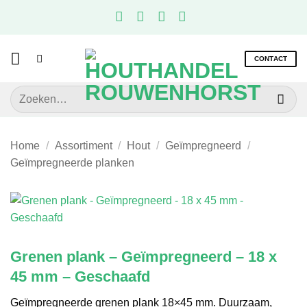
Ga
naar
inhoud
CONTACT
Zoeken
naar:
Home
/
Assortiment
/
Hout
/
Geïmpregneerd
/
Geïmpregneerde planken
Grenen plank – Geïmpregneerd – 18 x
45 mm – Geschaafd
Geïmpregneerde grenen plank 18×45 mm. Duurzaam,