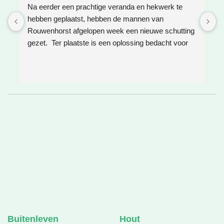
Na eerder een prachtige veranda en hekwerk te 
Z
hebben geplaatst, hebben de mannen van 
W
Rouwenhorst afgelopen week een nieuwe schutting 
h
gezet.  Ter plaatste is een oplossing bedacht voor 
g
boomwortels die in de weg zaten. Het resultaat is 
w
weer super!
e
e
h
v
❤
Buitenleven
Hout