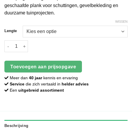
geschaafde plank voor schuttingen, gevelbekleding en
duurzame tuinprojecten.
WISSEN
Lengte
Grenen plank - Geïmpregneerd - 18 x 195 mm - Geschaafd aanta
Toevoegen aan prijsopgave
Meer dan
40 jaar
kennis en ervaring
Service
die zich vertaald in
helder advies
Een
uitgebreid assortiment
Beschrijving