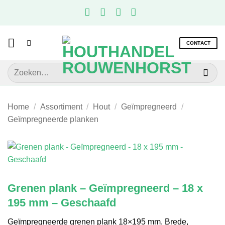
Ga
naar
inhoud
CONTACT
Zoeken
naar:
Home
/
Assortiment
/
Hout
/
Geïmpregneerd
/
Geïmpregneerde planken
Grenen plank – Geïmpregneerd – 18 x
195 mm – Geschaafd
Geïmpregneerde grenen plank 18×195 mm. Brede,