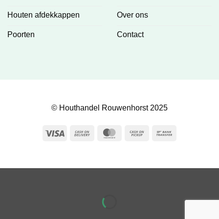
Houten afdekkappen
Over ons
Poorten
Contact
© Houthandel Rouwenhorst 2025
Visa
Cash
MasterCard
Cash
Bank
On
on
Transfer
Delivery
Pickup