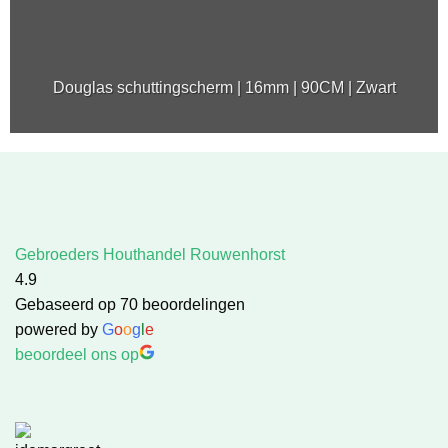
Douglas schuttingscherm | 16mm | 90CM | Zwart
Gebroeders Houthandel Rouwenhorst
4.9
Gebaseerd op 70 beoordelingen
powered by
G
o
o
g
l
e
beoordeel ons op