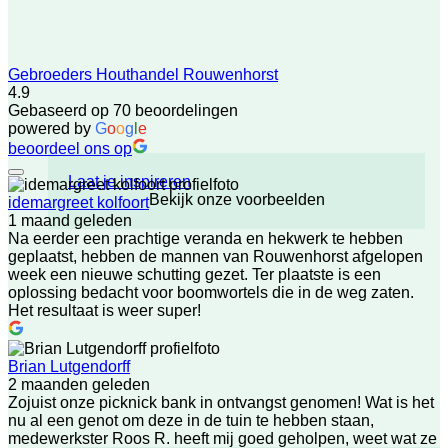
Gebroeders Houthandel Rouwenhorst
4.9
Gebaseerd op 70 beoordelingen
powered by
G
o
o
g
l
e
beoordeel ons op
Laat je inspireren
Bekijk onze voorbeelden
idemargreet kolfoort
1 maand geleden
Na eerder een prachtige veranda en hekwerk te hebben
geplaatst, hebben de mannen van Rouwenhorst afgelopen
week een nieuwe schutting gezet. Ter plaatste is een
oplossing bedacht voor boomwortels die in de weg zaten.
Het resultaat is weer super!
Brian Lutgendorff
2 maanden geleden
Zojuist onze picknick bank in ontvangst genomen! Wat is het
nu al een genot om deze in de tuin te hebben staan,
medewerkster Roos R. heeft mij goed geholpen, weet wat ze