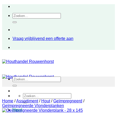
Ga
naar
Zoeken
inhoud
naar:
Vraag vrijblijvend een offerte aan
Zoeken
naar:
Zoeken
naar:
Home
/
Assortiment
/
Hout
/
Geïmpregneerd
/
Geïmpregneerde Vlonderplanken
Hout