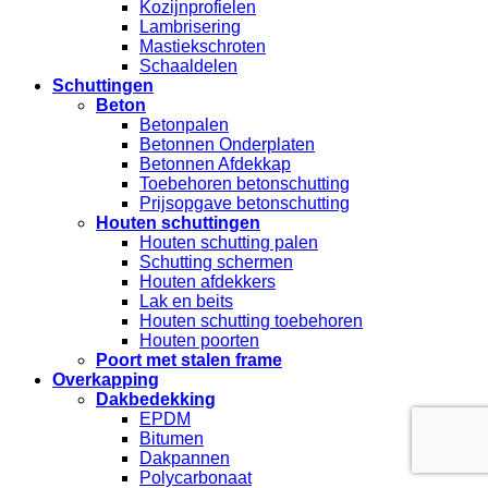
Kozijnprofielen
Lambrisering
Mastiekschroten
Schaaldelen
Schuttingen
Beton
Betonpalen
Betonnen Onderplaten
Betonnen Afdekkap
Toebehoren betonschutting
Prijsopgave betonschutting
Houten schuttingen
Houten schutting palen
Schutting schermen
Houten afdekkers
Lak en beits
Houten schutting toebehoren
Houten poorten
Poort met stalen frame
Overkapping
Dakbedekking
EPDM
Bitumen
Dakpannen
Polycarbonaat