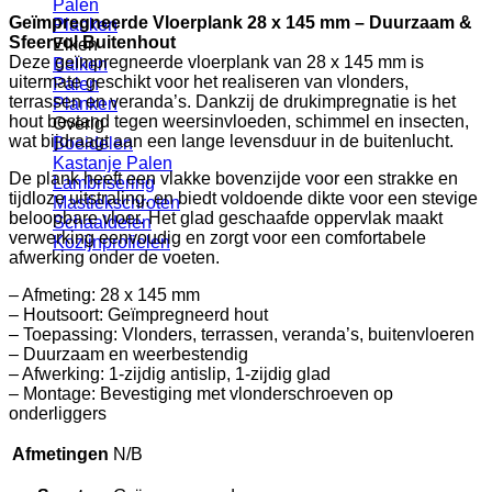
Palen
Geïmpregneerde Vloerplank 28 x 145 mm – Duurzaam &
Planken
Sfeervol Buitenhout
Eiken
Deze geïmpregneerde vloerplank van 28 x 145 mm is
Balken
uitermate geschikt voor het realiseren van vlonders,
Palen
terrassen en veranda’s. Dankzij de drukimpregnatie is het
Planken
hout bestand tegen weersinvloeden, schimmel en insecten,
Overig
wat bijdraagt aan een lange levensduur in de buitenlucht.
Boeidelen
Kastanje Palen
De plank heeft een vlakke bovenzijde voor een strakke en
Lambrisering
tijdloze uitstraling, en biedt voldoende dikte voor een stevige
Mastiekschroten
beloopbare vloer. Het glad geschaafde oppervlak maakt
Schaaldelen
verwerking eenvoudig en zorgt voor een comfortabele
Kozijnprofielen
afwerking onder de voeten.
– Afmeting: 28 x 145 mm
– Houtsoort: Geïmpregneerd hout
– Toepassing: Vlonders, terrassen, veranda’s, buitenvloeren
– Duurzaam en weerbestendig
– Afwerking: 1-zijdig antislip, 1-zijdig glad
– Montage: Bevestiging met vlonderschroeven op
onderliggers
Afmetingen
N/B