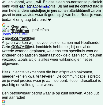
wil, en vooral, wat jij wil. En dat is een no-nonsense picknick
bank voor een schappelijke prijs. Bij het eerste contact had ik
Contact opnemen
een hele andere opstelling in gedachte maar dit heeft zij om
Vraag vrijblijvend een offerte aan
gezet in een advies waar ik geen spijt van heb! Roos je word
bedankt en graag tot ziens! ❤️
Over ons
Vacatures
Jordy Schaufeli
2 maanden geleden
CONTACT
Al jaren werken wij met veel plezier samen met Houthandel
CONTACT
Gebr. Rouwenhorst. Inmiddels hebben zij bij ons al de
tweede veranda geplaatst, weleens een speelhuis voor de
kinderen geplaatst en daarnaast ook de glazen schuifdeuren
verzorgd. Zoals altijd is alles weer vakkundig en netjes
uitgevoerd.
Het zijn echte vakmannen die hun afspraken nakomen,
meedenken en kwaliteit leveren. De communicatie is prettig
en je weet precies waar je aan toe bent. Het eindresultaat is
prachtig en volledig naar wens.
Een betrouwbaar bedrijf waar je op kunt bouwen. Absoluut
een aanrader!