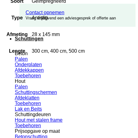
Soort
Geïmpregneerd
Contact opnemen
Type
Antislip
Vraag vrijblijvend een adviesgesprek of offerte aan
Afmeting
28 x 145 mm
Schuttingen
Lengte
300 cm, 400 cm, 500 cm
Beton
Palen
Onderplaten
Afdekkappen
Toebehoren
Hout
Palen
Schuttingschermen
Afdeklatten
Toebehoren
Lak en Beits
Schuttingdeuren
Hout met stalen frame
Toebehoren
Prijsopgave op maat
Betonschutting