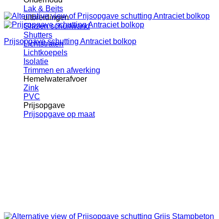
Lak & Beits
uitbreidingen
Glazen schuifwand
Shutters
Prijsopgave schutting Antraciet bolkop
Lichtstraten
Lichtkoepels
Isolatie
Trimmen en afwerking
Hemelwaterafvoer
Zink
PVC
Prijsopgave
Prijsopgave op maat