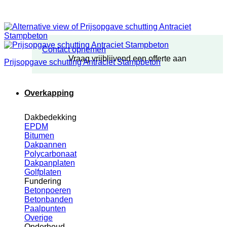
Contact opnemen
Vraag vrijblijvend een offerte aan
Prijsopgave schutting Antraciet Stampbeton
Overkapping
Dakbedekking
EPDM
Bitumen
Dakpannen
Polycarbonaat
Dakpanplaten
Golfplaten
Fundering
Betonpoeren
Betonbanden
Paalpunten
Overige
Onderhoud