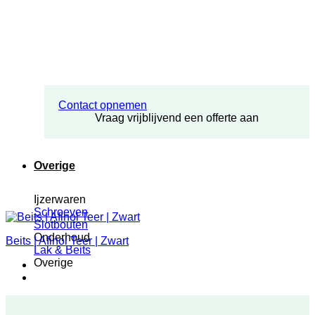
Contact opnemen
Vraag vrijblijvend een offerte aan
Overige
Ijzerwaren
Schroeven
Slotbouten
Onderhoud
Beits | Afinol Teer | Zwart
Lak & Beits
Overige