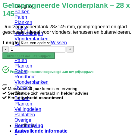
Geïmpregneerde Vlonderplank – 28 x
Douglas
Balken
145
Palen
Planken
Duurzame vloerplank 28×145 mm, geïmpregneerd en glad
Rabat
geschaafd. Ideaal voor vlonders, terrassen en buitenvloeren.
Verbindingen
Vlonderplanken
Lengte
Wissen
Gevelbekleding
Geïmpregneerde
Geïmpregneerd
Vlonderplank
Balken
Toevoegen aan prijsopgave
-
Palen
28
Planken
x
Rabat
Product met succes toegevoegd aan uw prijsopgave
145
Rondhout
aantal
Vlonderplanken
Overige
Meer dan
40 jaar
kennis en ervaring
Blank
Service
die zich vertaald in
helder advies
Een
uitgebreid assortiment
Balken
Planken
Vellingdelen
Panlatten
Overige
Beschrijving
Hardhout
Aanvullende informatie
Balken