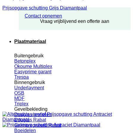
Prijsopgave schutting Grijs Diamantpaal
Contact opnemen
Vraag vrijblijvend een offerte aan
Plaatmateriaal
Buitengebruik
Betonplex
Okoume Multiplex
Easyprime garant
Trespa
Binnengebruik
Underlayment
OSB
MDF
Triplex
Gevelbekleding
Douglas profielen
Douglas Rabat
Geïmpregneerd Rabat
Boeidelen