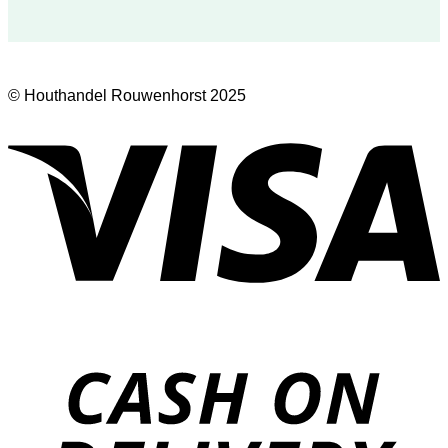
© Houthandel Rouwenhorst 2025
V
D