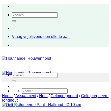
Ga
naar
Zoeken
inhoud
naar:
Vraag vrijblijvend een offerte aan
Zoeken
naar:
Zoeken
naar:
Home
/
Assortiment
/
Hout
/
Geïmpregneerd
/
Geïmpregneerd
rondhout
Hout