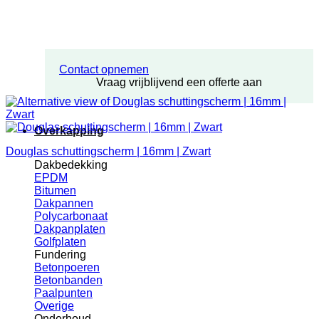
Contact opnemen
Vraag vrijblijvend een offerte aan
Overkapping
Douglas schuttingscherm | 16mm | Zwart
Dakbedekking
EPDM
Bitumen
Dakpannen
Polycarbonaat
Dakpanplaten
Golfplaten
Fundering
Betonpoeren
Betonbanden
Paalpunten
Overige
Onderhoud