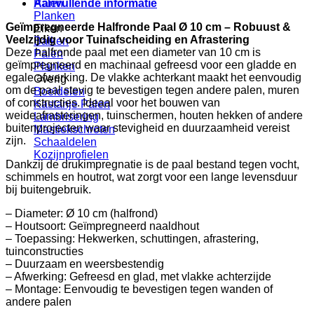
Aanvullende informatie
Palen
Planken
Geïmpregneerde Halfronde Paal Ø 10 cm – Robuust &
Eiken
Veelzijdig voor Tuinafscheiding en Afrastering
Balken
Deze halfronde paal met een diameter van 10 cm is
Palen
geïmpregneerd en machinaal gefreesd voor een gladde en
Planken
egale afwerking. De vlakke achterkant maakt het eenvoudig
Overig
om de paal stevig te bevestigen tegen andere palen, muren
Boeidelen
of constructies. Ideaal voor het bouwen van
Kastanje Palen
weideafrasteringen, tuinschermen, houten hekken of andere
Lambrisering
buitenprojecten waar stevigheid en duurzaamheid vereist
Mastiekschroten
zijn.
Schaaldelen
Kozijnprofielen
Dankzij de drukimpregnatie is de paal bestand tegen vocht,
schimmels en houtrot, wat zorgt voor een lange levensduur
bij buitengebruik.
– Diameter: Ø 10 cm (halfrond)
– Houtsoort: Geïmpregneerd naaldhout
– Toepassing: Hekwerken, schuttingen, afrastering,
tuinconstructies
– Duurzaam en weersbestendig
– Afwerking: Gefreesd en glad, met vlakke achterzijde
– Montage: Eenvoudig te bevestigen tegen wanden of
andere palen