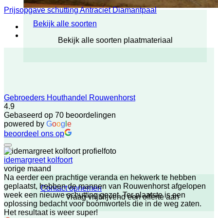
Prijsopgave schutting Antraciet Diamantpaal
Bekijk alle soorten
Bekijk alle soorten plaatmateriaal
Gebroeders Houthandel Rouwenhorst
4.9
Gebaseerd op 70 beoordelingen
powered by
G
o
o
g
l
e
beoordeel ons op
idemargreet kolfoort
vorige maand
Na eerder een prachtige veranda en hekwerk te hebben
geplaatst, hebben de mannen van Rouwenhorst afgelopen
Contact opnemen
week een nieuwe schutting gezet. Ter plaatste is een
Vraag vrijblijvend een offerte aan
oplossing bedacht voor boomwortels die in de weg zaten.
Het resultaat is weer super!