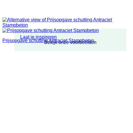
Laat je inspireren
Prijsopgave schutting Antraciet Stampbeton
Bekijk onze voorbeelden