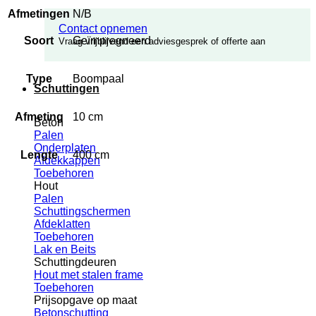
Afmetingen
N/B
Contact opnemen
Soort
Geïmpregneerd
Vraag vrijblijvend een adviesgesprek of offerte aan
Type
Boompaal
Schuttingen
Afmeting
10 cm
Beton
Palen
Onderplaten
Lengte
400 cm
Afdekkappen
Toebehoren
Hout
Palen
Schuttingschermen
Afdeklatten
Toebehoren
Lak en Beits
Schuttingdeuren
Hout met stalen frame
Toebehoren
Prijsopgave op maat
Betonschutting