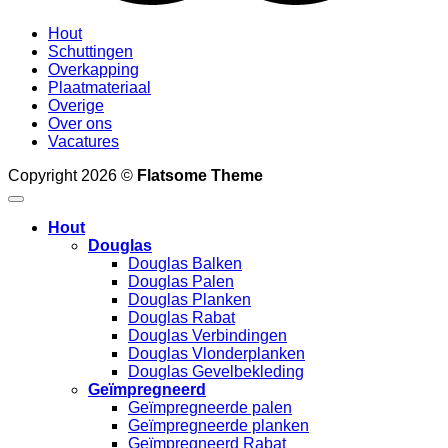
Hout
Schuttingen
Overkapping
Plaatmateriaal
Overige
Over ons
Vacatures
Copyright 2026 ©
Flatsome Theme
Hout
Douglas
Douglas Balken
Douglas Palen
Douglas Planken
Douglas Rabat
Douglas Verbindingen
Douglas Vlonderplanken
Douglas Gevelbekleding
Geïmpregneerd
Geïmpregneerde palen
Geïmpregneerde planken
Geïmpregneerd Rabat