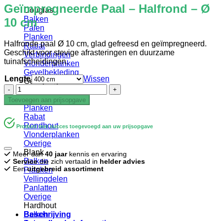
Geïmpregneerde Paal – Halfrond – Ø
Douglas
Balken
10 cm
Palen
Planken
Halfronde paal Ø 10 cm, glad gefreesd en geïmpregneerd.
Rabat
Geschikt voor stevige afrasteringen en duurzame
Verbindingen
tuinafscheidingen.
Vlonderplanken
Gevelbekleding
Lengte
Wissen
Geïmpregneerd
Geïmpregneerde
Balken
Paal
Palen
Toevoegen aan prijsopgave
-
Planken
Halfrond
Rabat
-
Rondhout
Product met succes toegevoegd aan uw prijsopgave
Ø
Vlonderplanken
10
Overige
cm
Blank
Meer dan
40 jaar
kennis en ervaring
aantal
Balken
Service
die zich vertaald in
helder advies
Een
uitgebreid assortiment
Planken
Vellingdelen
Panlatten
Overige
Hardhout
Beschrijving
Balken