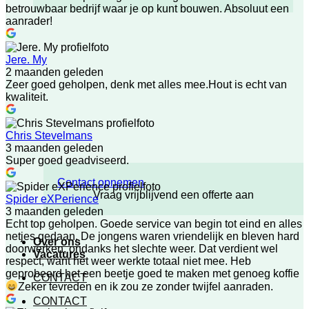
betrouwbaar bedrijf waar je op kunt bouwen. Absoluut een
aanrader!
Jere. My
2 maanden geleden
Zeer goed geholpen, denk met alles mee.Hout is echt van
kwaliteit.
Chris Stevelmans
3 maanden geleden
Super goed geadviseerd.
Contact opnemen
Vraag vrijblijvend een offerte aan
Spider eXPerience
3 maanden geleden
Echt top geholpen. Goede service van begin tot eind en alles
netjes gedaan. De jongens waren vriendelijk en bleven hard
Over ons
doorwerken, ondanks het slechte weer. Dat verdient wel
Vacatures
respect, want het weer werkte totaal niet mee. Heb
geprobeerd het een beetje goed te maken met genoeg koffie
CONTACT
Zeker tevreden en ik zou ze zonder twijfel aanraden.
CONTACT