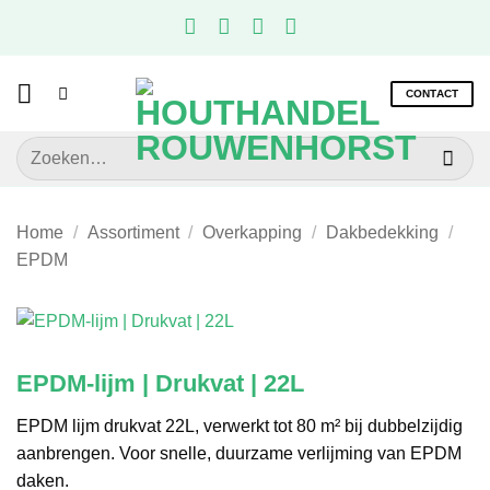
Ga
naar
inhoud
CONTACT
Zoeken
naar:
Home
/
Assortiment
/
Overkapping
/
Dakbedekking
/
EPDM
EPDM-lijm | Drukvat | 22L
EPDM lijm drukvat 22L, verwerkt tot 80 m² bij dubbelzijdig
aanbrengen. Voor snelle, duurzame verlijming van EPDM
daken.