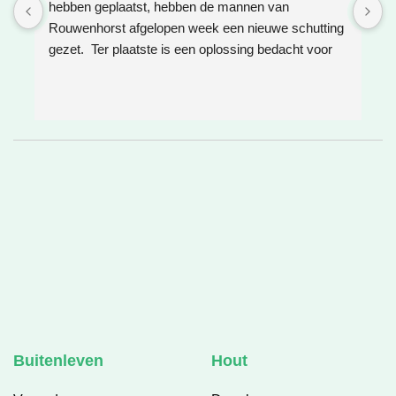
hebben geplaatst, hebben de mannen van 
W
Rouwenhorst afgelopen week een nieuwe schutting 
h
gezet.  Ter plaatste is een oplossing bedacht voor 
g
boomwortels die in de weg zaten. Het resultaat is 
w
weer super!
e
e
h
v
❤
Buitenleven
Hout