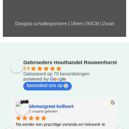
Douglas schuttingscherm | 16mm | 90CM | Zwart
Gebroeders Houthandel Rouwenhorst
4.9
Gebaseerd op 70 beoordelingen
powered by
G
o
o
g
l
e
beoordeel ons op
idemargreet kolfoort
1 maand geleden
Na eerder een prachtige veranda en hekwerk te 
Z