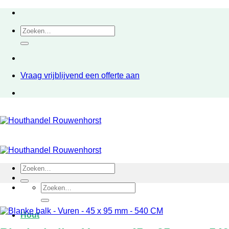
Ga
naar
Zoeken
inhoud
naar:
Vraag vrijblijvend een offerte aan
Zoeken
naar:
Zoeken
naar:
Hout