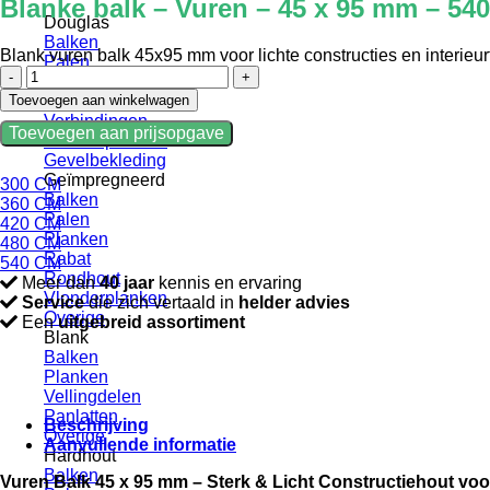
Blanke balk – Vuren – 45 x 95 mm – 54
Douglas
Balken
Blank vuren balk 45x95 mm voor lichte constructies en interieur
Palen
Blanke
Planken
balk
Toevoegen aan winkelwagen
Rabat
-
Verbindingen
Toevoegen aan prijsopgave
Vuren
Vlonderplanken
-
Gevelbekleding
45
Geïmpregneerd
300 CM
x
Balken
360 CM
95
Palen
420 CM
mm
Planken
480 CM
-
Rabat
540 CM
540
Rondhout
Meer dan
40 jaar
kennis en ervaring
CM
Vlonderplanken
Service
die zich vertaald in
helder advies
aantal
Overige
Een
uitgebreid assortiment
Blank
Balken
Planken
Vellingdelen
Panlatten
Beschrijving
Overige
Aanvullende informatie
Hardhout
Balken
Vuren Balk 45 x 95 mm – Sterk & Licht Constructiehout vo