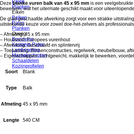
Palen
Deze
blanke vuren balk van 45 x 95 mm
is een veelgebruikte 
Planken
bewerken, wat het uitermate geschikt maakt voor uiteenlopende
Eiken
Balken
De glad geschaafde afwerking zorgt voor een strakke uitstraling 
Palen
uitstekende keuze voor zowel doe-het-zelvers als professionals
Planken
Overig
– Afmeting: 45 x 95 mm
Boeidelen
– Houtsoort: Europees vurenhout
Kastanje Palen
– Afwerking: Geschaafd en splintervrij
Lambrisering
– Toepassing: Binnenconstructies, regelwerk, meubelbouw, aft
Mastiekschroten
– Eigenschappen: Lichtgewicht, makkelijk te bewerken, voordel
Schaaldelen
Kozijnprofielen
Soort
Blank
Type
Balk
Afmeting
45 x 95 mm
Lengte
540 CM