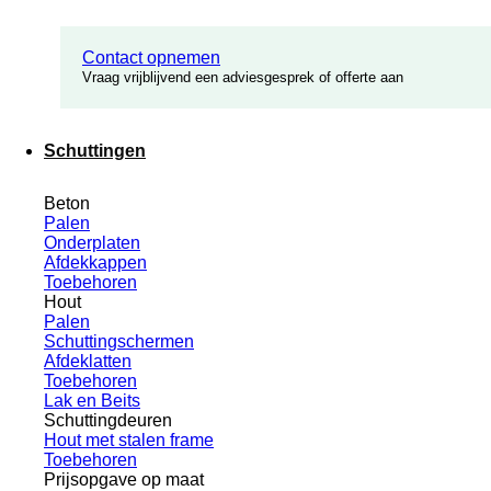
Contact opnemen
Vraag vrijblijvend een adviesgesprek of offerte aan
Schuttingen
Beton
Palen
Onderplaten
Afdekkappen
Toebehoren
Hout
Palen
Schuttingschermen
Afdeklatten
Toebehoren
Lak en Beits
Schuttingdeuren
Hout met stalen frame
Toebehoren
Prijsopgave op maat