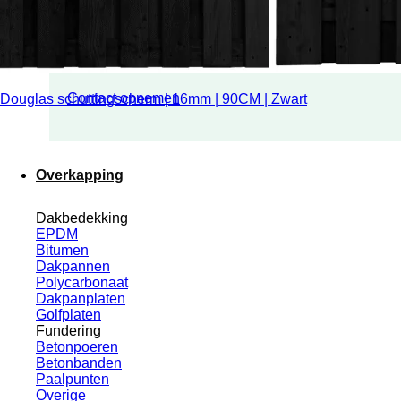
Contact opnemen
Douglas schuttingscherm | 16mm | 90CM | Zwart
Overkapping
Dakbedekking
EPDM
Bitumen
Dakpannen
Polycarbonaat
Dakpanplaten
Golfplaten
Fundering
Betonpoeren
Betonbanden
Paalpunten
Overige