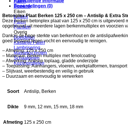
Aanvullende informatie
Palen
Beoordelingen (0)
Planken
Eiken
Betonplex Plaat Berken 125 x 250 cm – Antislip & Extra St
Balken
Deze berken betonplex plaat van 125 x 250 cm is uitgevoerd met
Palen
opgebouwd uit meerdere lagen berkenmultiplex en voorzien van
Planken
Overig
Dankzij de hoge sterkte van berkenhout en de antislipafwerkin
Boeidelen
goed bestand tegen vocht en eenvoudig te reinigen.
Kastanje Palen
Lambrisering
– Afmeting: 125 x 250 cm
Mastiekschroten
– Materiaal: Berken multiplex met fenolcoating
Schaaldelen
– Afwerking: Antislip toplaag, gladde onderzijde
Kozijnprofielen
– Toepassing: Aanhangers, vloeren, werkplatformen, transport
– Slijtvast, weerbestendig en veilig in gebruik
– Duurzaam en eenvoudig te verwerken
Soort
Antislip, Berken
Dikte
9 mm, 12 mm, 15 mm, 18 mm
Afmeting
125 x 250 cm