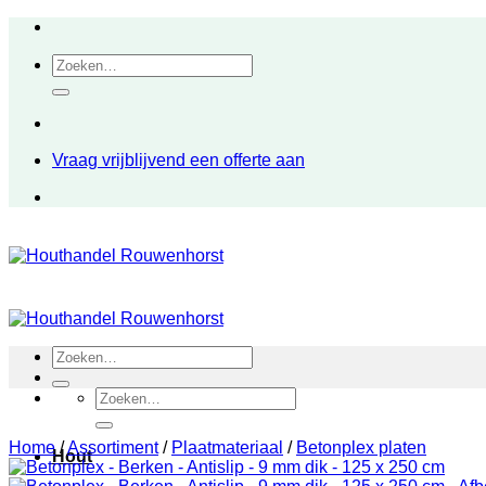
Ga
naar
Zoeken
inhoud
naar:
Vraag vrijblijvend een offerte aan
Zoeken
naar:
Zoeken
naar:
Home
/
Assortiment
/
Plaatmateriaal
/
Betonplex platen
Hout