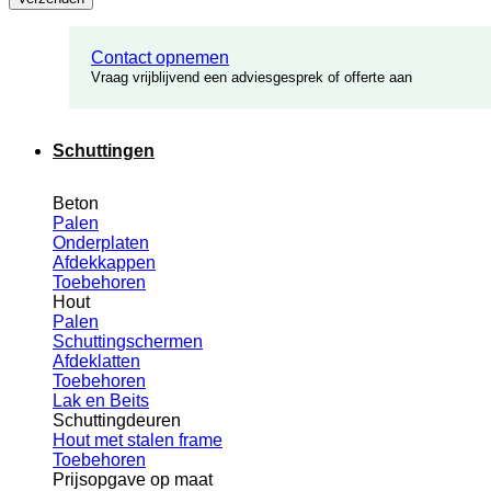
Contact opnemen
Vraag vrijblijvend een adviesgesprek of offerte aan
Schuttingen
Beton
Palen
Onderplaten
Afdekkappen
Toebehoren
Hout
Palen
Schuttingschermen
Afdeklatten
Toebehoren
Lak en Beits
Schuttingdeuren
Hout met stalen frame
Toebehoren
Prijsopgave op maat