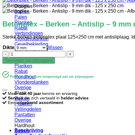
Douglas
Balken
Palen
Betonplex – Berken – Antislip – 9 mm 
Planken
Rabat
Verbindingen
Sterke berken betonplex plaat 125×250 cm met antisliplaag. I
Vlonderplanken
Gevelbekleding
Dikte
Wissen
Geïmpregneerd
Betonplex
Balken
-
Palen
Toevoegen aan prijsopgave
Berken
Planken
-
Rabat
Antislip
Rondhout
Product met succes toegevoegd aan uw prijsopgave
-
Vlonderplanken
9
Overige
mm
Blank
Meer dan
40 jaar
kennis en ervaring
dik
Service
die zich vertaald in
helder advies
Balken
-
Een
uitgebreid assortiment
Planken
125
Vellingdelen
x
Panlatten
250
Overige
cm
Hardhout
aantal
Beschrijving
Balken