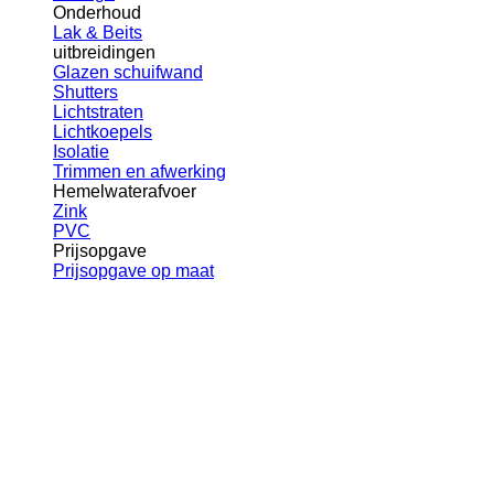
Onderhoud
Lak & Beits
uitbreidingen
Glazen schuifwand
Shutters
Lichtstraten
Lichtkoepels
Isolatie
Trimmen en afwerking
Hemelwaterafvoer
Zink
PVC
Prijsopgave
Prijsopgave op maat