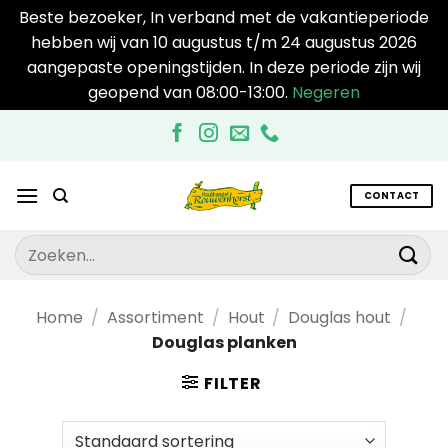
Beste bezoeker, In verband met de vakantieperiode
hebben wij van 10 augustus t/m 24 augustus 2026
aangepaste openingstijden. In deze periode zijn wij
geopend van 08:00-13:00.
Negeren
Ga
naar
inhoud
CONTACT
Zoeken
naar:
Home
/
Assortiment
/
Hout
/
Douglas hout
/
Douglas planken
FILTER