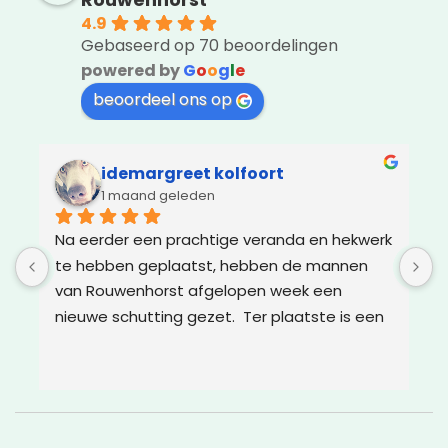
4.9
Gebaseerd op 70 beoordelingen
powered by
G
o
o
g
l
e
beoordeel ons op
idemargreet kolfoort
1 maand geleden
Na eerder een prachtige veranda en hekwerk 
Z
te hebben geplaatst, hebben de mannen 
g
van Rouwenhorst afgelopen week een 
d
nieuwe schutting gezet.  Ter plaatste is een 
m
oplossing bedacht voor boomwortels die in 
g
de weg zaten. Het resultaat is weer super!
w
v
c
g