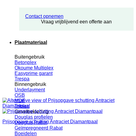
Contact opnemen
Vraag vrijblijvend een offerte aan
Plaatmateriaal
Buitengebruik
Betonplex
Okoume Multiplex
Easyprime garant
Trespa
Binnengebruik
Underlayment
OSB
MDF
Triplex
Gevelbekleding
Douglas profielen
Prijsopgave schutting Antraciet Diamantpaal
Douglas Rabat
Geïmpregneerd Rabat
Boeidelen