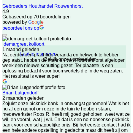
Gebroeders Houthandel Rouwenhorst
4.9
Gebaseerd op 70 beoordelingen
powered by
G
o
o
g
l
e
beoordeel ons op
idemargreet kolfoort
1 maand geleden
Laat je inspireren
Na eerder een prachtige veranda en hekwerk te hebben
Bekijk onze voorbeelden
geplaatst, hebben de mannen van Rouwenhorst afgelopen
week een nieuwe schutting gezet. Ter plaatste is een
oplossing bedacht voor boomwortels die in de weg zaten.
Het resultaat is weer super!
Brian Lutgendorff
2 maanden geleden
Zojuist onze picknick bank in ontvangst genomen! Wat is het
nu al een genot om deze in de tuin te hebben staan,
medewerkster Roos R. heeft mij goed geholpen, weet wat ze
wil, en vooral, wat jij wil. En dat is een no-nonsense picknick
bank voor een schappelijke prijs. Bij het eerste contact had ik
een hele andere opstelling in gedachte maar dit heeft zij om