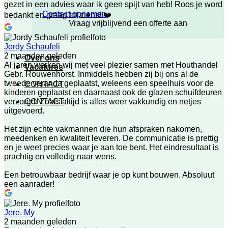
gezet in een advies waar ik geen spijt van heb! Roos je word
Contact opnemen
bedankt en graag tot ziens! ❤️
Vraag vrijblijvend een offerte aan
Jordy Schaufeli
2 maanden geleden
Over ons
Al jaren werken wij met veel plezier samen met Houthandel
Vacatures
Gebr. Rouwenhorst. Inmiddels hebben zij bij ons al de
tweede veranda geplaatst, weleens een speelhuis voor de
CONTACT
kinderen geplaatst en daarnaast ook de glazen schuifdeuren
CONTACT
verzorgd. Zoals altijd is alles weer vakkundig en netjes
uitgevoerd.
Het zijn echte vakmannen die hun afspraken nakomen,
meedenken en kwaliteit leveren. De communicatie is prettig
en je weet precies waar je aan toe bent. Het eindresultaat is
prachtig en volledig naar wens.
Een betrouwbaar bedrijf waar je op kunt bouwen. Absoluut
een aanrader!
Jere. My
2 maanden geleden