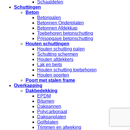
Schaaldelen
Schuttingen
Beton
Betonpalen
Betonnen Onderplaten
Betonnen Afdekkap
Toebehoren betonschutting
Prijsopgave betonschutting
Houten schuttingen
Houten schutting palen
Schutting schermen
Houten afdekkers
Lak en beits
Houten schutting toebehoren
Houten poorten
Poort met stalen frame
Overkapping
Dakbedekking
EPDM
Bitumen
Dakpannen
Polycarbonaat
Dakpanplaten
Golfplaten
Trimmen en afweking