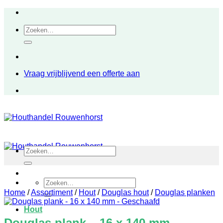
Ga
naar
Zoeken
inhoud
naar:
Vraag vrijblijvend een offerte aan
Zoeken
naar:
Zoeken
naar:
Home
/
Assortiment
/
Hout
/
Douglas hout
/
Douglas planken
Hout
Douglas plank – 16 x 140 mm –