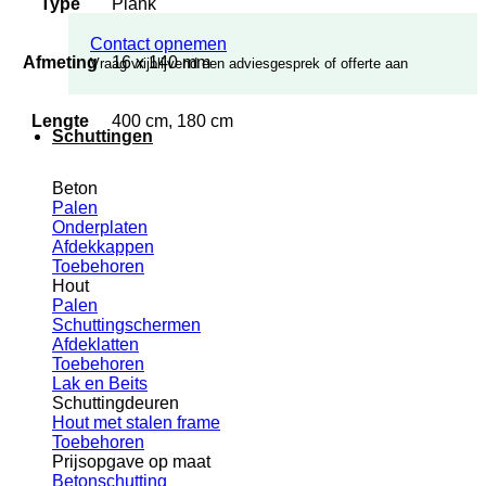
Type
Plank
Contact opnemen
Afmeting
16 x 140 mm
Vraag vrijblijvend een adviesgesprek of offerte aan
Lengte
400 cm, 180 cm
Schuttingen
Beton
Palen
Onderplaten
Afdekkappen
Toebehoren
Hout
Palen
Schuttingschermen
Afdeklatten
Toebehoren
Lak en Beits
Schuttingdeuren
Hout met stalen frame
Toebehoren
Prijsopgave op maat
Betonschutting