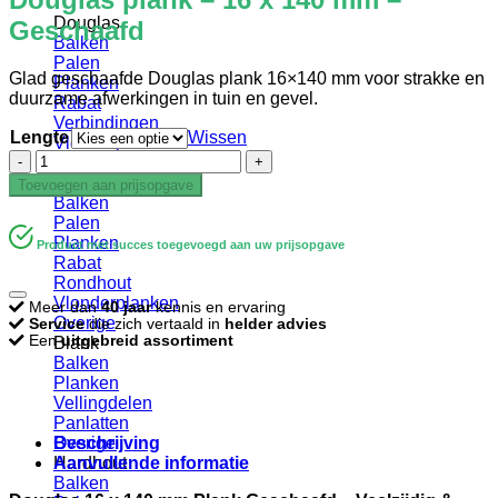
Douglas
Geschaafd
Balken
Palen
Glad geschaafde Douglas plank 16×140 mm voor strakke en
Planken
duurzame afwerkingen in tuin en gevel.
Rabat
Verbindingen
Lengte
Wissen
Vlonderplanken
Douglas
Gevelbekleding
plank
Geïmpregneerd
Toevoegen aan prijsopgave
-
Balken
16
Palen
x
Planken
Product met succes toegevoegd aan uw prijsopgave
140
Rabat
mm
Rondhout
-
Vlonderplanken
Meer dan
40 jaar
kennis en ervaring
Geschaafd
Overige
Service
die zich vertaald in
helder advies
aantal
Een
uitgebreid assortiment
Blank
Balken
Planken
Vellingdelen
Panlatten
Beschrijving
Overige
Aanvullende informatie
Hardhout
Balken