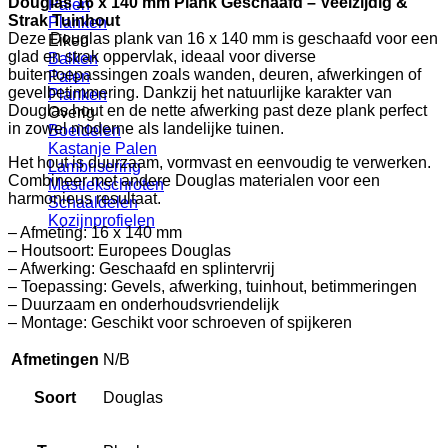
Douglas 16 x 140 mm Plank Geschaafd – Veelzijdig &
Palen
Strak Tuinhout
Planken
Deze Douglas plank van 16 x 140 mm is geschaafd voor een
Eiken
glad en strak oppervlak, ideaal voor diverse
Balken
buitentoepassingen zoals wanden, deuren, afwerkingen of
Palen
gevelbetimmering. Dankzij het natuurlijke karakter van
Planken
Douglas hout en de nette afwerking past deze plank perfect
Overig
in zowel moderne als landelijke tuinen.
Boeidelen
Kastanje Palen
Het hout is duurzaam, vormvast en eenvoudig te verwerken.
Lambrisering
Combineer met andere Douglas materialen voor een
Mastiekschroten
harmonieus resultaat.
Schaaldelen
Kozijnprofielen
– Afmeting: 16 x 140 mm
– Houtsoort: Europees Douglas
– Afwerking: Geschaafd en splintervrij
– Toepassing: Gevels, afwerking, tuinhout, betimmeringen
– Duurzaam en onderhoudsvriendelijk
– Montage: Geschikt voor schroeven of spijkeren
Afmetingen
N/B
Soort
Douglas