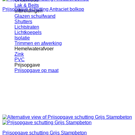
Lak & Beits
Prijsopgave schutting Antraciet bolkop
uitbreidingen
Glazen schuifwand
Shutters
Lichtstraten
Lichtkoepels
Isolatie
Trimmen en afwerking
Hemelwaterafvoer
Zink
PVC
Prijsopgave
Prijsopgave op maat
Prijsopgave schutting Grijs Stampbeton