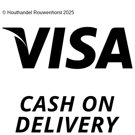
© Houthandel Rouwenhorst 2025
V
D