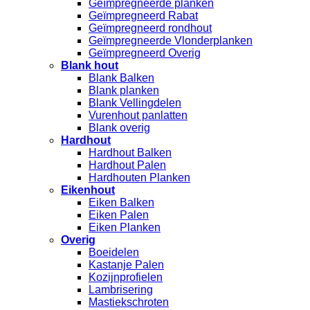
Geïmpregneerde planken
Geïmpregneerd Rabat
Geïmpregneerd rondhout
Geïmpregneerde Vlonderplanken
Geïmpregneerd Overig
Blank hout
Blank Balken
Blank planken
Blank Vellingdelen
Vurenhout panlatten
Blank overig
Hardhout
Hardhout Balken
Hardhout Palen
Hardhouten Planken
Eikenhout
Eiken Balken
Eiken Palen
Eiken Planken
Overig
Boeidelen
Kastanje Palen
Kozijnprofielen
Lambrisering
Mastiekschroten