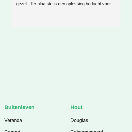
gezet.  Ter plaatste is een oplossing bedacht voor 
g
boomwortels die in de weg zaten. Het resultaat is 
w
weer super!
e
e
h
v
❤
Buitenleven
Hout
Veranda
Douglas