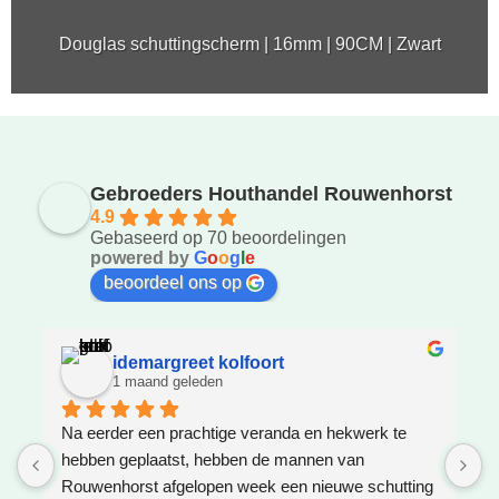
Douglas schuttingscherm | 16mm | 90CM | Zwart
Gebroeders Houthandel Rouwenhorst
4.9
Gebaseerd op 70 beoordelingen
powered by
G
o
o
g
l
e
beoordeel ons op
idemargreet kolfoort
1 maand geleden
Na eerder een prachtige veranda en hekwerk te 
Z
hebben geplaatst, hebben de mannen van 
W
Rouwenhorst afgelopen week een nieuwe schutting 
h