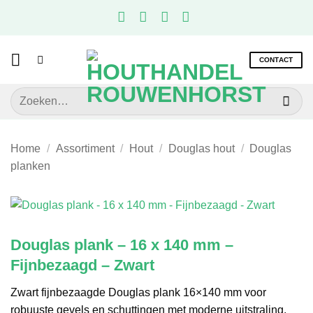
Ga
naar
inhoud
CONTACT
Zoeken
naar:
Home
/
Assortiment
/
Hout
/
Douglas hout
/
Douglas
planken
Douglas plank – 16 x 140 mm –
Fijnbezaagd – Zwart
Zwart fijnbezaagde Douglas plank 16×140 mm voor
robuuste gevels en schuttingen met moderne uitstraling.