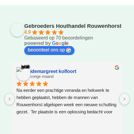
Gebroeders Houthandel Rouwenhorst
4.9
Gebaseerd op 70 beoordelingen
powered by
G
o
o
g
l
e
beoordeel ons op
idemargreet kolfoort
vorige maand
Na eerder een prachtige veranda en hekwerk te 
Z
hebben geplaatst, hebben de mannen van 
W
Rouwenhorst afgelopen week een nieuwe schutting 
h
gezet.  Ter plaatste is een oplossing bedacht voor 
g
boomwortels die in de weg zaten. Het resultaat is 
w
weer super!
e
e