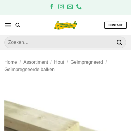
Ga
naar
inhoud
CONTACT
Zoeken
naar:
Home
/
Assortiment
/
Hout
/
Geïmpregneerd
/
Geïmpregneerde balken