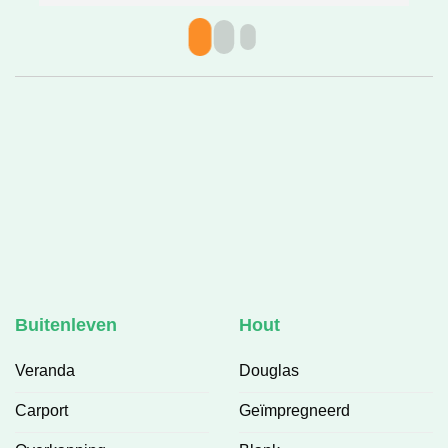
h
v
Buitenleven
Hout
Veranda
Douglas
Carport
Geïmpregneerd