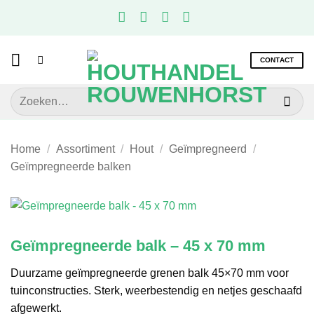
Ga
naar
inhoud
CONTACT
Zoeken
naar:
Home
/
Assortiment
/
Hout
/
Geïmpregneerd
/
Geïmpregneerde balken
Geïmpregneerde balk – 45 x 70 mm
Duurzame geïmpregneerde grenen balk 45×70 mm voor
tuinconstructies. Sterk, weerbestendig en netjes geschaafd
afgewerkt.