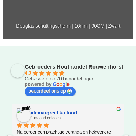
Douglas schuttingscherm | 16mm | 90CM | Zwart
Gebroeders Houthandel Rouwenhorst
4.9
Gebaseerd op 70 beoordelingen
powered by
G
o
o
g
l
e
beoordeel ons op
idemargreet kolfoort
1 maand geleden
Na eerder een prachtige veranda en hekwerk te 
Z