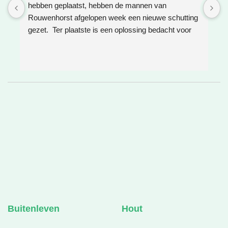
hebben geplaatst, hebben de mannen van 
W
Rouwenhorst afgelopen week een nieuwe schutting 
h
gezet.  Ter plaatste is een oplossing bedacht voor 
g
boomwortels die in de weg zaten. Het resultaat is 
w
weer super!
e
e
h
v
❤
Buitenleven
Hout