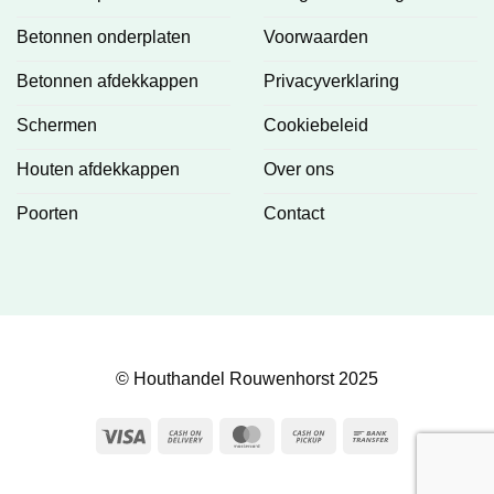
Betonnen onderplaten
Voorwaarden
Betonnen afdekkappen
Privacyverklaring
Schermen
Cookiebeleid
Houten afdekkappen
Over ons
Poorten
Contact
© Houthandel Rouwenhorst 2025
Visa
Cash
MasterCard
Cash
Bank
On
on
Transfer
Delivery
Pickup