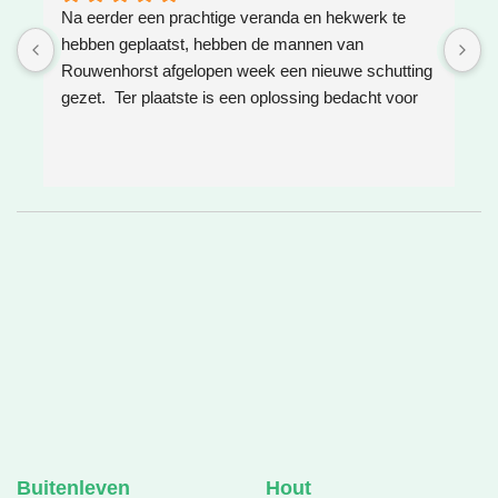
Na eerder een prachtige veranda en hekwerk te 
Z
hebben geplaatst, hebben de mannen van 
W
Rouwenhorst afgelopen week een nieuwe schutting 
h
gezet.  Ter plaatste is een oplossing bedacht voor 
g
boomwortels die in de weg zaten. Het resultaat is 
w
weer super!
e
e
h
v
❤
Buitenleven
Hout