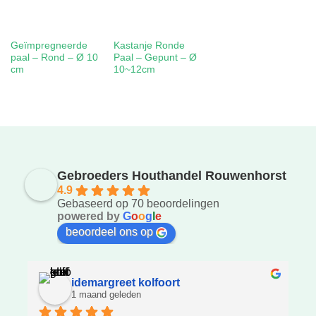
Geïmpregneerde
Kastanje Ronde
paal – Rond – Ø 10
Paal – Gepunt – Ø
cm
10~12cm
Gebroeders Houthandel Rouwenhorst
4.9
Gebaseerd op 70 beoordelingen
powered by
G
o
o
g
l
e
beoordeel ons op
idemargreet kolfoort
1 maand geleden