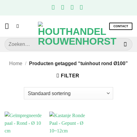
Ga
naar
inhoud
CONTACT
Zoeken
naar:
Home
/
Producten getagged “tuinhout rond Ø100”
FILTER