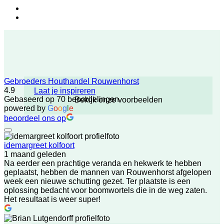
Gebroeders Houthandel Rouwenhorst
4.9
Laat je inspireren
Gebaseerd op 70 beoordelingen
Bekijk onze voorbeelden
powered by
G
o
o
g
l
e
beoordeel ons op
idemargreet kolfoort
1 maand geleden
Na eerder een prachtige veranda en hekwerk te hebben
geplaatst, hebben de mannen van Rouwenhorst afgelopen
week een nieuwe schutting gezet. Ter plaatste is een
oplossing bedacht voor boomwortels die in de weg zaten.
Het resultaat is weer super!