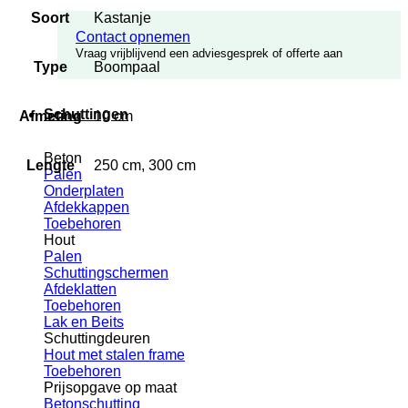
Soort
Kastanje
Contact opnemen
Vraag vrijblijvend een adviesgesprek of offerte aan
Type
Boompaal
Schuttingen
Afmeting
10 cm
Beton
Lengte
250 cm, 300 cm
Palen
Onderplaten
Afdekkappen
Toebehoren
Hout
Palen
Schuttingschermen
Afdeklatten
Toebehoren
Lak en Beits
Schuttingdeuren
Hout met stalen frame
Toebehoren
Prijsopgave op maat
Betonschutting