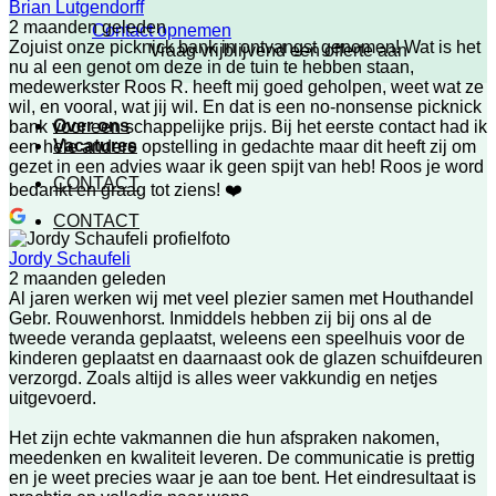
Brian Lutgendorff
2 maanden geleden
Contact opnemen
Zojuist onze picknick bank in ontvangst genomen! Wat is het
Vraag vrijblijvend een offerte aan
nu al een genot om deze in de tuin te hebben staan,
medewerkster Roos R. heeft mij goed geholpen, weet wat ze
wil, en vooral, wat jij wil. En dat is een no-nonsense picknick
Over ons
bank voor een schappelijke prijs. Bij het eerste contact had ik
Vacatures
een hele andere opstelling in gedachte maar dit heeft zij om
gezet in een advies waar ik geen spijt van heb! Roos je word
CONTACT
bedankt en graag tot ziens! ❤️
CONTACT
Jordy Schaufeli
2 maanden geleden
Al jaren werken wij met veel plezier samen met Houthandel
Gebr. Rouwenhorst. Inmiddels hebben zij bij ons al de
tweede veranda geplaatst, weleens een speelhuis voor de
kinderen geplaatst en daarnaast ook de glazen schuifdeuren
verzorgd. Zoals altijd is alles weer vakkundig en netjes
uitgevoerd.
Het zijn echte vakmannen die hun afspraken nakomen,
meedenken en kwaliteit leveren. De communicatie is prettig
en je weet precies waar je aan toe bent. Het eindresultaat is