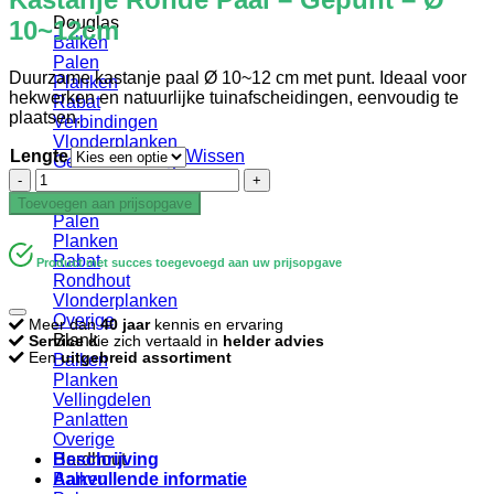
Douglas
10~12cm
Balken
Palen
Duurzame kastanje paal Ø 10~12 cm met punt. Ideaal voor
Planken
hekwerken en natuurlijke tuinafscheidingen, eenvoudig te
Rabat
plaatsen.
Verbindingen
Vlonderplanken
Lengte
Wissen
Gevelbekleding
Kastanje
Geïmpregneerd
Ronde
Balken
Toevoegen aan prijsopgave
Paal
Palen
-
Planken
Gepunt
Rabat
Product met succes toegevoegd aan uw prijsopgave
-
Rondhout
Ø
Vlonderplanken
10~12cm
Overige
Meer dan
40 jaar
kennis en ervaring
aantal
Blank
Service
die zich vertaald in
helder advies
Een
uitgebreid assortiment
Balken
Planken
Vellingdelen
Panlatten
Overige
Beschrijving
Hardhout
Aanvullende informatie
Balken