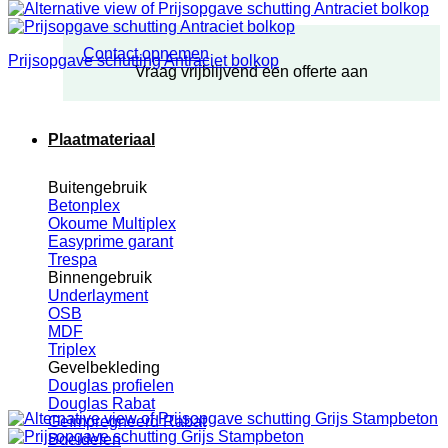
Contact opnemen
Prijsopgave schutting Antraciet bolkop
Vraag vrijblijvend een offerte aan
Plaatmateriaal
Buitengebruik
Betonplex
Okoume Multiplex
Easyprime garant
Trespa
Binnengebruik
Underlayment
OSB
MDF
Triplex
Gevelbekleding
Douglas profielen
Douglas Rabat
Geïmpregneerd Rabat
Boeidelen