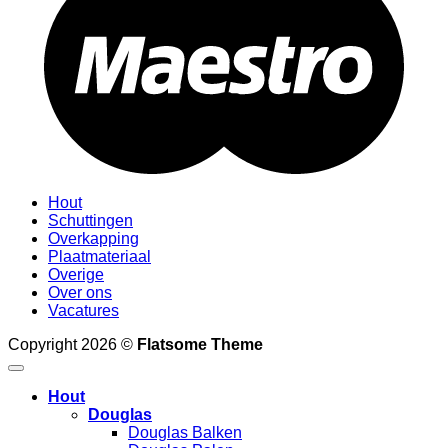
Hout
Schuttingen
Overkapping
Plaatmateriaal
Overige
Over ons
Vacatures
Copyright 2026 ©
Flatsome Theme
Hout
Douglas
Douglas Balken