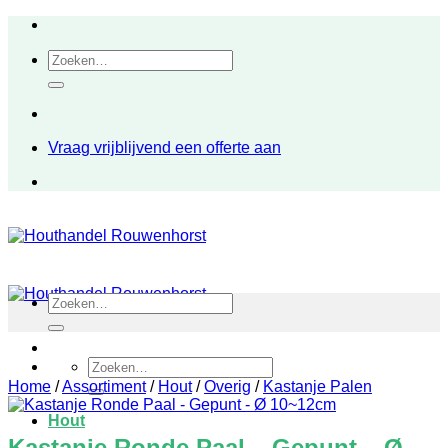
Ga
naar
Zoeken
inhoud
naar:
Vraag vrijblijvend een offerte aan
Zoeken
naar:
Zoeken
naar:
Home
/
Assortiment
/
Hout
/
Overig
/
Kastanje Palen
Hout
Kastanje Ronde Paal – Gepunt – Ø