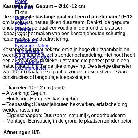
Palen
Kastanje Paal Gepunt – Ø 10~12 cm
Planken
Eiken
Deze
gepaste kastanje paal met een diameter van 10~12
Balken
cm
is robuust, natuurlijk en duurzaam. Dankzij de gepunte
Palen
onderzijde is de paal eenvoudig in de grond te plaatsen,
Planken
ideaal voor het maken van een kastanjehouten schutting,
Overig
rasterwerk of weideafrastering.
Boeidelen
Kastanje Palen
Kastanjehout staat bekend om zijn hoge duurzaamheid en
Lambrisering
weerbestendigheid, zelfs zonder behandeling. Het hout heeft
Mastiekschroten
een authentieke, rustieke uitstraling die perfect past in een
Schaaldelen
natuurlijke tuin of landelijke omgeving. De stevige diameter
Kozijnprofielen
van 10 cm maakt deze paal bijzonder geschikt voor zware
constructies of langdurige toepassingen.
– Diameter: 10~12 cm (rond)
– Afwerking: Gepunt
– Houtsoort: Europees kastanjehout
– Toepassing: Kastanjehouten hekwerken, erfafscheiding,
weideafrastering
– Eigenschappen: Duurzaam, natuurlijk, onderhoudsarm
– Montage: Eenvoudig in de grond te plaatsen zonder beton
Afmetingen
N/B