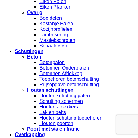
Eiken Palen
Eiken Planken
Overig
Boeidelen
Kastanje Palen
Kozijnprofielen
Lambrisering
Mastiekschroten
Schaaldelen
Schuttingen
Beton
Betonpalen
Betonnen Onderplaten
Betonnen Afdekkap
Toebehoren betonschutting
Prijsopgave betonschutting
Houten schuttingen
Houten schutting palen
Schutting schermen
Houten afdekkers
Lak en beits
Houten schutting toebehoren
Houten poorten
Poort met stalen frame
Overkapping