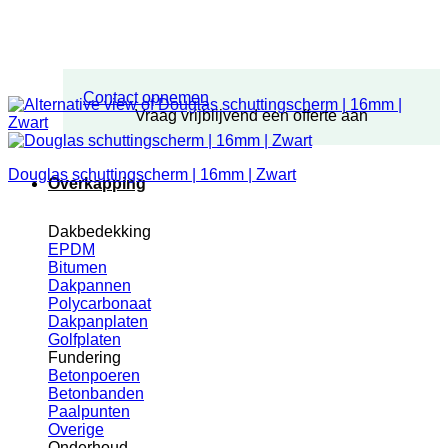
Contact opnemen
Vraag vrijblijvend een offerte aan
Douglas schuttingscherm | 16mm | Zwart
Overkapping
Dakbedekking
EPDM
Bitumen
Dakpannen
Polycarbonaat
Dakpanplaten
Golfplaten
Fundering
Betonpoeren
Betonbanden
Paalpunten
Overige
Onderhoud