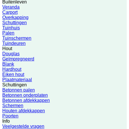
Buitenleven
Veranda
Carport
Overkapping
Schuttingen
Tuinhuis
Palen
Tuinschermen
Tuindeuren
Hout
Douglas
Geïmpregneerd
Blank
Hardhout
Eiken hout
Plaatmateriaal
Schuttingen
Betonnen palen
Betonnen onderplaten
Betonnen afdekkappen
Schermen
Houten afdekkappen
Poorten
Info
Veelgestelde vragen