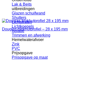
Lak & Beits
uitbreidingen
Glazen schuifwand
Shutters
Lichtstraten
Lichtkoepels
Douglas blokhutprofiel – 28 x 195 mm
Isolatie
Trimmen en afwerking
Hemelwaterafvoer
Zink
PVC
Prijsopgave
Prijsopgave op maat