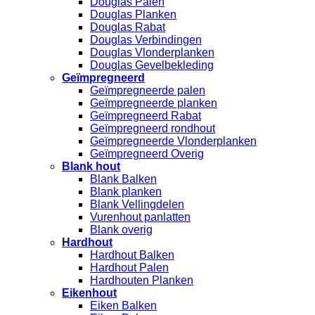
Douglas Palen
Douglas Planken
Douglas Rabat
Douglas Verbindingen
Douglas Vlonderplanken
Douglas Gevelbekleding
Geïmpregneerd
Geïmpregneerde palen
Geïmpregneerde planken
Geïmpregneerd Rabat
Geïmpregneerd rondhout
Geïmpregneerde Vlonderplanken
Geïmpregneerd Overig
Blank hout
Blank Balken
Blank planken
Blank Vellingdelen
Vurenhout panlatten
Blank overig
Hardhout
Hardhout Balken
Hardhout Palen
Hardhouten Planken
Eikenhout
Eiken Balken