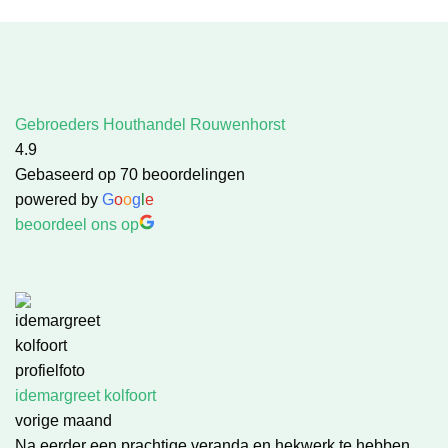
Gebroeders Houthandel Rouwenhorst
4.9
Gebaseerd op 70 beoordelingen
powered by
G
o
o
g
l
e
beoordeel ons op
idemargreet kolfoort
vorige maand
Na eerder een prachtige veranda en hekwerk te hebben