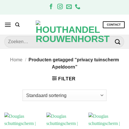
Ga
naar
inhoud
CONTACT
Zoeken
naar:
Home
/
Producten getagged “privacy tuinscherm
Apeldoorn”
FILTER