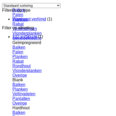
Douglas
Balken
Filteren op type
Palen
Watervast verlijmd
(1)
Planken
Rabat
Filter op afmeting
Verbindingen
Vlonderplanken
122 x 250 cm
(1)
Gevelbekleding
Geïmpregneerd
Balken
Palen
Planken
Rabat
Rondhout
Vlonderplanken
Overige
Blank
Balken
Planken
Vellingdelen
Panlatten
Overige
Hardhout
Balken