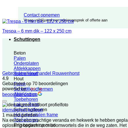
Contact opnemen
Vraag vrijblijvend een adviesgesprek of offerte aan
Trespa – 6 mm dik – 122 x 250 cm
Schuttingen
Beton
Palen
Onderplaten
Afdekkappen
Gebroeders Houthandel Rouwenhorst
Toebehoren
4.9
Hout
Gebaseerd op 70 beoordelingen
Palen
powered by
G
o
o
g
l
e
Schuttingschermen
Afdeklatten
beoordeel ons op
Toebehoren
Lak en Beits
Schuttingdeuren
idemargreet kolfoort
Hout met stalen frame
1 maand geleden
Toebehoren
Na eerder een prachtige veranda en hekwerk te hebben gepla
Prijsopgave op maat
oplossing bedacht voor boomwortels die in de weg zaten. Het r