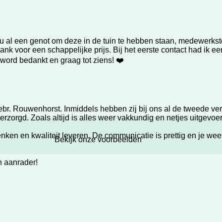
nu al een genot om deze in de tuin te hebben staan, medewerkst
bank voor een schappelijke prijs. Bij het eerste contact had ik e
 word bedankt en graag tot ziens! ❤️
br. Rouwenhorst. Inmiddels hebben zij bij ons al de tweede ve
rzorgd. Zoals altijd is alles weer vakkundig en netjes uitgevoer
 en kwaliteit leveren. De communicatie is prettig en je weet p
Bekijk onze voorbeelden
n aanrader!