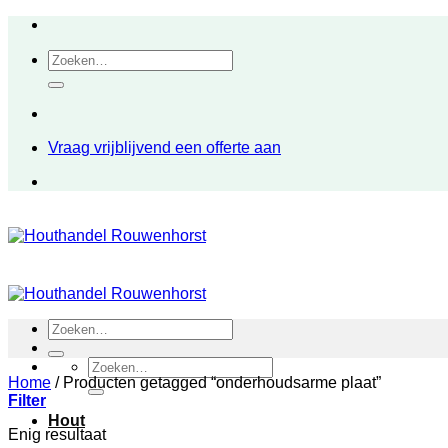
Ga
naar
Zoeken
inhoud
naar:
Vraag vrijblijvend een offerte aan
Zoeken
naar:
Zoeken
Home
/
Producten getagged “onderhoudsarme plaat”
naar:
Filter
Hout
Enig resultaat