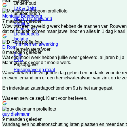
Fam Scheffer
Onderhoud
Lak & Beits
uitbreidingen
Monique Boerboom
Glazen schuifwand
7 maanden geleden
Shutters
Wow wat een geweldig werk hebben de mannen van Rouwenhors
Lichtstraten
dat ze zouden komen maar jawel hoor en alles in 1 dag klaar!
Lichtkoepels
Isolatie
Trimmen en afwerking
D Rom
Hemelwaterafvoer
8 maanden geleden
Zink
Wat een mooi werk hebben jullie weer geleverd, al jaren bij a
PVC
Mannen dank voor dit mooie werk.
Prijsopgave
Prijsopgave op maat
Wauw, ik werd de volgende dag gebeld en bedankt voor de revie
er even iemand om er een hemelwaterafvoer van zink op te zett
En inderdaad zaterdagochtend om 9u is het aangepast.
Wat een service zeg!. Klant voor het leven.
guy diekmann
9 maanden geleden
Vandaag een houtbetonschutting laten plaatsen en meer dan te