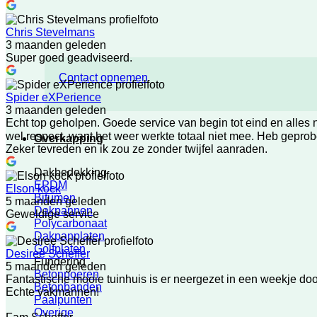
Chris Stevelmans
3 maanden geleden
Super goed geadviseerd.
Contact opnemen
Spider eXPerience
3 maanden geleden
Echt top geholpen. Goede service van begin tot eind en alles
wel respect, want het weer werkte totaal niet mee. Heb gepro
Overkapping
Zeker tevreden en ik zou ze zonder twijfel aanraden.
Dakbedekking
EPDM
Elson kock
Bitumen
5 maanden geleden
Dakpannen
Geweldige service
Polycarbonaat
Dakpanplaten
Golfplaten
Desiree Scheffer
Fundering
5 maanden geleden
Betonpoeren
Fantastische mooie tuinhuis is er neergezet in een weekje do
Betonbanden
Echte vakmannen!
Paalpunten
Overige