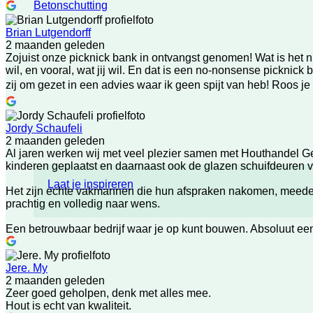
Betonschutting
Brian Lutgendorff
2 maanden geleden
Zojuist onze picknick bank in ontvangst genomen! Wat is het 
wil, en vooral, wat jij wil. En dat is een no-nonsense picknick 
zij om gezet in een advies waar ik geen spijt van heb! Roos je
Jordy Schaufeli
2 maanden geleden
Al jaren werken wij met veel plezier samen met Houthandel Ge
kinderen geplaatst en daarnaast ook de glazen schuifdeuren ve
Laat je inspireren
Het zijn echte vakmannen die hun afspraken nakomen, meedenken
prachtig en volledig naar wens.
Een betrouwbaar bedrijf waar je op kunt bouwen. Absoluut ee
Jere. My
2 maanden geleden
Zeer goed geholpen, denk met alles mee.
Hout is echt van kwaliteit.