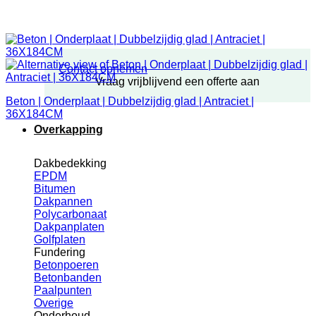
Contact opnemen
Vraag vrijblijvend een offerte aan
Beton | Onderplaat | Dubbelzijdig glad | Antraciet |
36X184CM
Overkapping
Dakbedekking
EPDM
Bitumen
Dakpannen
Polycarbonaat
Dakpanplaten
Golfplaten
Fundering
Betonpoeren
Betonbanden
Paalpunten
Overige
Onderhoud