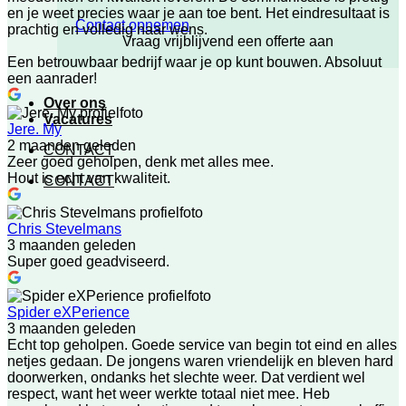
en je weet precies waar je aan toe bent. Het eindresultaat is
Contact opnemen
prachtig en volledig naar wens.
Vraag vrijblijvend een offerte aan
Een betrouwbaar bedrijf waar je op kunt bouwen. Absoluut
een aanrader!
Over ons
Vacatures
Jere. My
2 maanden geleden
CONTACT
Zeer goed geholpen, denk met alles mee.
Hout is echt van kwaliteit.
CONTACT
Chris Stevelmans
3 maanden geleden
Super goed geadviseerd.
Spider eXPerience
3 maanden geleden
Echt top geholpen. Goede service van begin tot eind en alles
netjes gedaan. De jongens waren vriendelijk en bleven hard
doorwerken, ondanks het slechte weer. Dat verdient wel
respect, want het weer werkte totaal niet mee. Heb