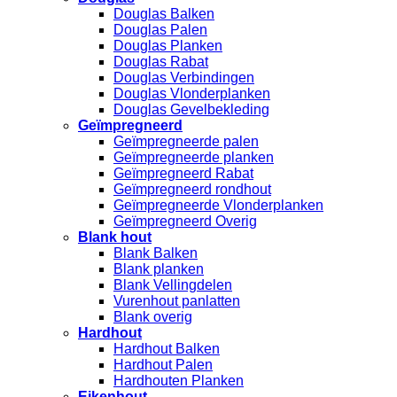
Douglas Balken
Douglas Palen
Douglas Planken
Douglas Rabat
Douglas Verbindingen
Douglas Vlonderplanken
Douglas Gevelbekleding
Geïmpregneerd
Geïmpregneerde palen
Geïmpregneerde planken
Geïmpregneerd Rabat
Geïmpregneerd rondhout
Geïmpregneerde Vlonderplanken
Geïmpregneerd Overig
Blank hout
Blank Balken
Blank planken
Blank Vellingdelen
Vurenhout panlatten
Blank overig
Hardhout
Hardhout Balken
Hardhout Palen
Hardhouten Planken
Eikenhout