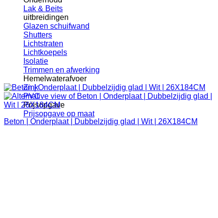
Lak & Beits
uitbreidingen
Glazen schuifwand
Shutters
Lichtstraten
Lichtkoepels
Isolatie
Trimmen en afwerking
Hemelwaterafvoer
Zink
PVC
Prijsopgave
Prijsopgave op maat
Beton | Onderplaat | Dubbelzijdig glad | Wit | 26X184CM