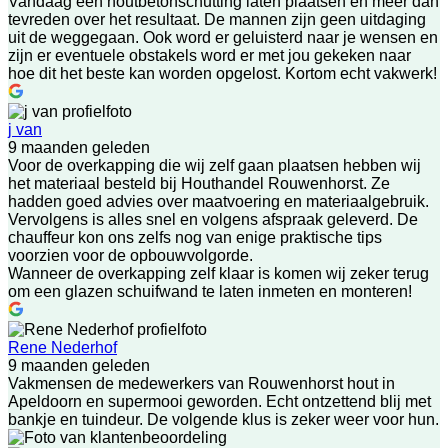
Vandaag een houtbetonschutting laten plaatsen en meer dan
tevreden over het resultaat. De mannen zijn geen uitdaging
uit de weggegaan. Ook word er geluisterd naar je wensen en
zijn er eventuele obstakels word er met jou gekeken naar
hoe dit het beste kan worden opgelost. Kortom echt vakwerk!
j van
9 maanden geleden
Voor de overkapping die wij zelf gaan plaatsen hebben wij
het materiaal besteld bij Houthandel Rouwenhorst. Ze
hadden goed advies over maatvoering en materiaalgebruik.
Vervolgens is alles snel en volgens afspraak geleverd. De
chauffeur kon ons zelfs nog van enige praktische tips
voorzien voor de opbouwvolgorde.
Wanneer de overkapping zelf klaar is komen wij zeker terug
om een glazen schuifwand te laten inmeten en monteren!
Rene Nederhof
9 maanden geleden
Vakmensen de medewerkers van Rouwenhorst hout in
Apeldoorn en supermooi geworden. Echt ontzettend blij met
bankje en tuindeur. De volgende klus is zeker weer voor hun.