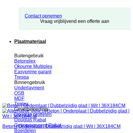
Contact opnemen
Vraag vrijblijvend een offerte aan
Plaatmateriaal
Buitengebruik
Betonplex
Okoume Multiplex
Easyprime garant
Trespa
Binnengebruik
Underlayment
OSB
MDF
Triplex
Gevelbekleding
Douglas profielen
Douglas Rabat
Geïmpregneerd Rabat
Beton | Onderplaat | Dubbelzijdig glad | Wit | 36X184CM
Boeidelen