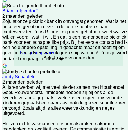
Brian Lutgendorff
2 maanden geleden
Zojuist onze picknick bank in ontvangst genomen! Wat is het
nu al een genot om deze in de tuin te hebben staan,
medewerkster Roos R. heeft mij goed geholpen, weet wat ze
wil, en vooral, wat jij wil. En dat is een no-nonsense picknick
bank voor een schappelijke prijs. Bij het eerste contact had ik
een hele andere opstelling in gedachte maar dit heeft zij om
Laat je inspireren
gezet in een advies waar ik geen spijt van heb! Roos je word
Bekijk onze voorbeelden
bedankt en graag tot ziens! ❤️
Jordy Schaufeli
2 maanden geleden
Al jaren werken wij met veel plezier samen met Houthandel
Gebr. Rouwenhorst. Inmiddels hebben zij bij ons al de
tweede veranda geplaatst, weleens een speelhuis voor de
kinderen geplaatst en daarnaast ook de glazen schuifdeuren
verzorgd. Zoals altijd is alles weer vakkundig en netjes
uitgevoerd.
Het zijn echte vakmannen die hun afspraken nakomen,
meedenken en kwaliteit leveren. De communicatie is prettig