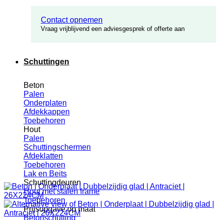
Contact opnemen
Vraag vrijblijvend een adviesgesprek of offerte aan
Schuttingen
Beton
Palen
Onderplaten
Afdekkappen
Toebehoren
Hout
Palen
Schuttingschermen
Afdeklatten
Toebehoren
Lak en Beits
Schuttingdeuren
Hout met stalen frame
Toebehoren
Prijsopgave op maat
Betonschutting