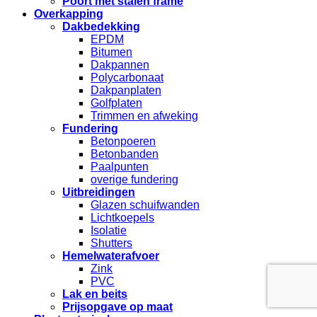
Poort met stalen frame
Overkapping
Dakbedekking
EPDM
Bitumen
Dakpannen
Polycarbonaat
Dakpanplaten
Golfplaten
Trimmen en afweking
Fundering
Betonpoeren
Betonbanden
Paalpunten
overige fundering
Uitbreidingen
Glazen schuifwanden
Lichtkoepels
Isolatie
Shutters
Hemelwaterafvoer
Zink
PVC
Lak en beits
Prijsopgave op maat