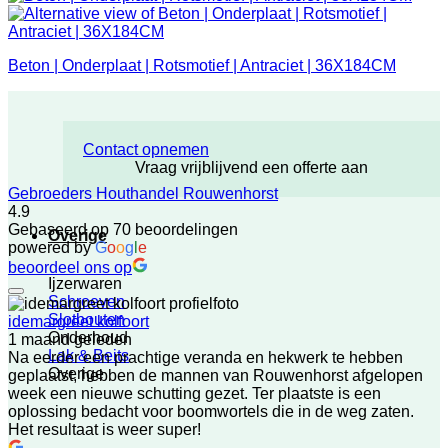
Beton | Onderplaat | Rotsmotief | Antraciet | 36X184CM
Contact opnemen
Vraag vrijblijvend een offerte aan
Gebroeders Houthandel Rouwenhorst
4.9
Gebaseerd op 70 beoordelingen
Overige
powered by
G
o
o
g
l
e
beoordeel ons op
Ijzerwaren
Schroeven
Slotbouten
idemargreet kolfoort
Onderhoud
1 maand geleden
Lak & Beits
Na eerder een prachtige veranda en hekwerk te hebben
Overige
geplaatst, hebben de mannen van Rouwenhorst afgelopen
week een nieuwe schutting gezet. Ter plaatste is een
oplossing bedacht voor boomwortels die in de weg zaten.
Het resultaat is weer super!