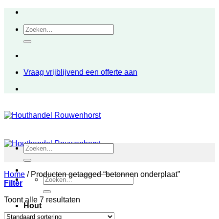
Ga
naar
Zoeken
inhoud
naar:
Vraag vrijblijvend een offerte aan
Zoeken
naar:
Home
/
Producten getagged “betonnen onderplaat”
Zoeken
Filter
naar:
Toont alle 7 resultaten
Hout