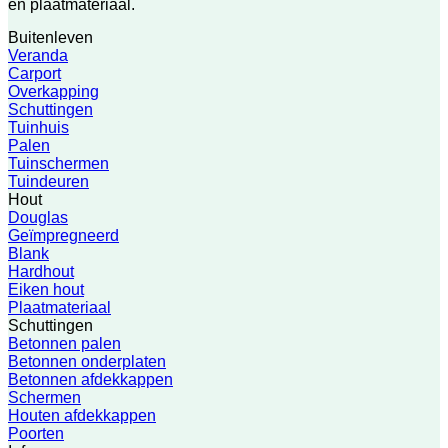
en plaatmateriaal.
Buitenleven
Veranda
Carport
Overkapping
Schuttingen
Tuinhuis
Palen
Tuinschermen
Tuindeuren
Hout
Douglas
Geïmpregneerd
Blank
Hardhout
Eiken hout
Plaatmateriaal
Schuttingen
Betonnen palen
Betonnen onderplaten
Betonnen afdekkappen
Schermen
Houten afdekkappen
Poorten