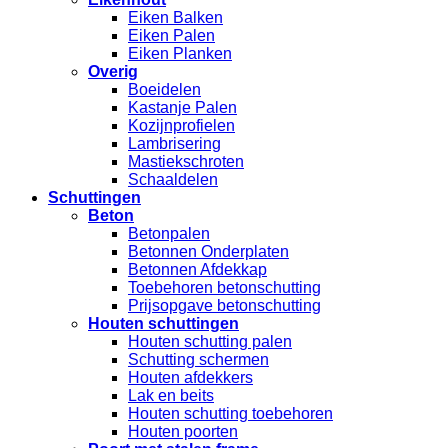
Eiken Balken
Eiken Palen
Eiken Planken
Overig
Boeidelen
Kastanje Palen
Kozijnprofielen
Lambrisering
Mastiekschroten
Schaaldelen
Schuttingen
Beton
Betonpalen
Betonnen Onderplaten
Betonnen Afdekkap
Toebehoren betonschutting
Prijsopgave betonschutting
Houten schuttingen
Houten schutting palen
Schutting schermen
Houten afdekkers
Lak en beits
Houten schutting toebehoren
Houten poorten