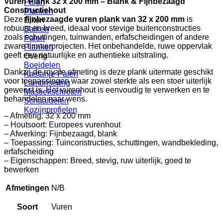
Vuren Plank 32 x 200 mm – Blank & Fijnbezaagd
Palen
Constructiehout
Planken
Deze
fijnbezaagde vuren plank van 32 x 200 mm
is
Eiken
robuust en breed, ideaal voor stevige buitenconstructies
Balken
zoals schuttingen, tuinwanden, erfafscheidingen of andere
Palen
zware timmerprojecten. Het onbehandelde, ruwe oppervlak
Planken
geeft een natuurlijke en authentieke uitstraling.
Overig
Boeidelen
Dankzij de royale afmeting is deze plank uitermate geschikt
Kastanje Palen
voor toepassingen waar zowel sterkte als een stoer uiterlijk
Lambrisering
gewenst is. Het vurenhout is eenvoudig te verwerken en te
Mastiekschroten
behandelen naar wens.
Schaaldelen
Kozijnprofielen
– Afmeting: 32 x 200 mm
– Houtsoort: Europees vurenhout
– Afwerking: Fijnbezaagd, blank
– Toepassing: Tuinconstructies, schuttingen, wandbekleding,
erfafscheiding
– Eigenschappen: Breed, stevig, ruw uiterlijk, goed te
bewerken
Afmetingen
N/B
Soort
Vuren