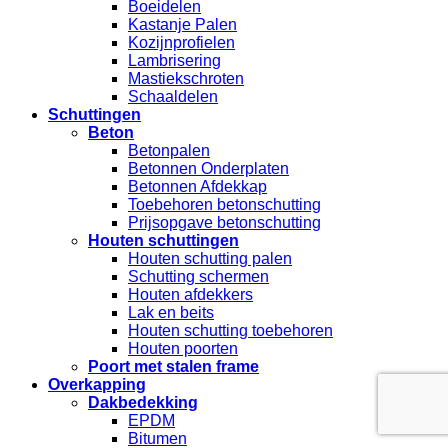
Boeidelen
Kastanje Palen
Kozijnprofielen
Lambrisering
Mastiekschroten
Schaaldelen
Schuttingen
Beton
Betonpalen
Betonnen Onderplaten
Betonnen Afdekkap
Toebehoren betonschutting
Prijsopgave betonschutting
Houten schuttingen
Houten schutting palen
Schutting schermen
Houten afdekkers
Lak en beits
Houten schutting toebehoren
Houten poorten
Poort met stalen frame
Overkapping
Dakbedekking
EPDM
Bitumen