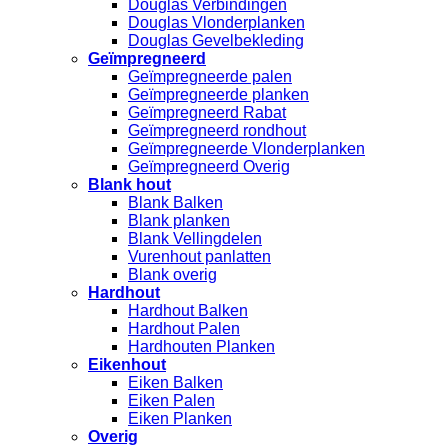
Douglas Verbindingen
Douglas Vlonderplanken
Douglas Gevelbekleding
Geïmpregneerd
Geïmpregneerde palen
Geïmpregneerde planken
Geïmpregneerd Rabat
Geïmpregneerd rondhout
Geïmpregneerde Vlonderplanken
Geïmpregneerd Overig
Blank hout
Blank Balken
Blank planken
Blank Vellingdelen
Vurenhout panlatten
Blank overig
Hardhout
Hardhout Balken
Hardhout Palen
Hardhouten Planken
Eikenhout
Eiken Balken
Eiken Palen
Eiken Planken
Overig