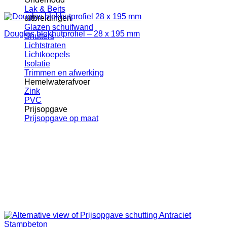
Lak & Beits
uitbreidingen
Glazen schuifwand
Douglas blokhutprofiel – 28 x 195 mm
Shutters
Lichtstraten
Lichtkoepels
Isolatie
Trimmen en afwerking
Hemelwaterafvoer
Zink
PVC
Prijsopgave
Prijsopgave op maat