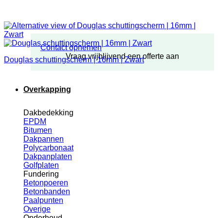
Contact opnemen
Vraag vrijblijvend een offerte aan
Douglas schuttingscherm | 16mm | Zwart
Overkapping
Dakbedekking
EPDM
Bitumen
Dakpannen
Polycarbonaat
Dakpanplaten
Golfplaten
Fundering
Betonpoeren
Betonbanden
Paalpunten
Overige
Onderhoud