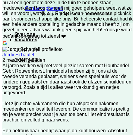
nu al een genot om deze in de tuin te hebben staan,
medewerkster Roos R. heeft mij goed geholpen, weet wat ze
Contact opnemen
wil, en vooral, wat jij wil. En dat is een no-nonsense picknick
Vraag vrijblijvend een offerte aan
bank voor een schappelijke prijs. Bij het eerste contact had ik
een hele andere opstelling in gedachte maar dit heeft zij om
gezet in een advies waar ik geen spijt van heb! Roos je word
Over ons
bedankt en graag tot ziens! ❤️
Vacatures
CONTACT
Jordy Schaufeli
CONTACT
2 maanden geleden
Al jaren werken wij met veel plezier samen met Houthandel
Gebr. Rouwenhorst. Inmiddels hebben zij bij ons al de
tweede veranda geplaatst, weleens een speelhuis voor de
kinderen geplaatst en daarnaast ook de glazen schuifdeuren
verzorgd. Zoals altijd is alles weer vakkundig en netjes
uitgevoerd.
Het zijn echte vakmannen die hun afspraken nakomen,
meedenken en kwaliteit leveren. De communicatie is prettig
en je weet precies waar je aan toe bent. Het eindresultaat is
prachtig en volledig naar wens.
Een betrouwbaar bedrijf waar je op kunt bouwen. Absoluut