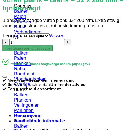
Douglas
fijnbezaagd
Balken
Palen
Blank fijnbezaagde vuren plank 32×200 mm. Extra stevig
Planken
voor tuinconstructies of robuuste timmerprojecten.
Rabat
Verbindingen
Lengte
Wissen
Vlonderplanken
Vuren
Gevelbekleding
plank
Geïmpregneerd
Toevoegen aan prijsopgave
-
Balken
Blank
Palen
-
Planken
Product met succes toegevoegd aan uw prijsopgave
32
Rabat
x
Rondhout
200
Vlonderplanken
Meer dan
40 jaar
kennis en ervaring
mm
Overige
Service
die zich vertaald in
helder advies
-
Een
uitgebreid assortiment
Blank
fijnbezaagd
Balken
aantal
Planken
Vellingdelen
Panlatten
Beschrijving
Overige
Aanvullende informatie
Hardhout
Balken