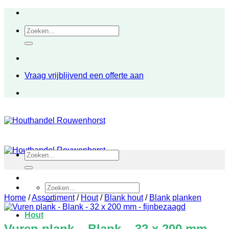
Ga
naar
Zoeken
inhoud
naar:
Vraag vrijblijvend een offerte aan
Zoeken
naar:
Zoeken
naar:
Home
/
Assortiment
/
Hout
/
Blank hout
/
Blank planken
Hout
Vuren plank – Blank – 32 x 200 mm –