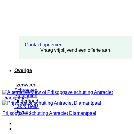
Contact opnemen
Vraag vrijblijvend een offerte aan
Overige
Ijzerwaren
Schroeven
Slotbouten
Onderhoud
Lak & Beits
Overige
Prijsopgave schutting Antraciet Diamantpaal