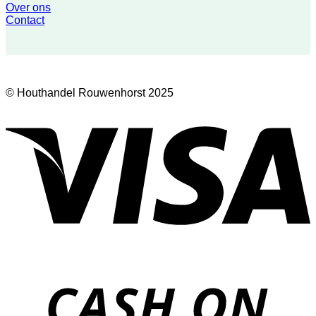
Over ons
Contact
© Houthandel Rouwenhorst 2025
V
D