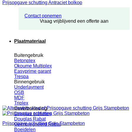
Prijsopgave schutting Antraciet bolkop
Contact opnemen
Vraag vrijblijvend een offerte aan
Plaatmateriaal
Buitengebruik
Betonplex
Okoume Multiplex
Easyprime garant
Trespa
Binnengebruik
Underlayment
OSB
MDF
Triplex
Gevelbekleding
Douglas profielen
Douglas Rabat
Prijsopgave schutting Grijs Stampbeton
Geïmpregneerd Rabat
Boeidelen