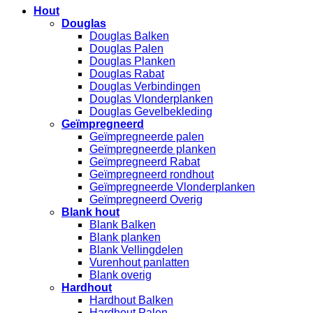
Hout
Douglas
Douglas Balken
Douglas Palen
Douglas Planken
Douglas Rabat
Douglas Verbindingen
Douglas Vlonderplanken
Douglas Gevelbekleding
Geïmpregneerd
Geïmpregneerde palen
Geïmpregneerde planken
Geïmpregneerd Rabat
Geïmpregneerd rondhout
Geïmpregneerde Vlonderplanken
Geïmpregneerd Overig
Blank hout
Blank Balken
Blank planken
Blank Vellingdelen
Vurenhout panlatten
Blank overig
Hardhout
Hardhout Balken
Hardhout Palen