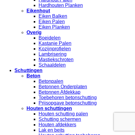
Hardhouten Planken
Eikenhout
Eiken Balken
Eiken Palen
Eiken Planken
Overig
Boeidelen
Kastanje Palen
Kozijnprofielen
Lambrisering
Mastiekschroten
Schaaldelen
Schuttingen
Beton
Betonpalen
Betonnen Onderplaten
Betonnen Afdekkap
Toebehoren betonschutting
Prijsopgave betonschutting
Houten schuttingen
Houten schutting palen
Schutting schermen
Houten afdekkers
Lak en beits