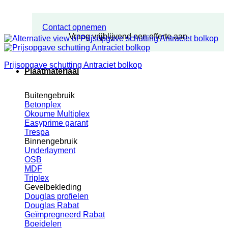
Contact opnemen
Vraag vrijblijvend een offerte aan
Prijsopgave schutting Antraciet bolkop
Plaatmateriaal
Buitengebruik
Betonplex
Okoume Multiplex
Easyprime garant
Trespa
Binnengebruik
Underlayment
OSB
MDF
Triplex
Gevelbekleding
Douglas profielen
Douglas Rabat
Geïmpregneerd Rabat
Boeidelen