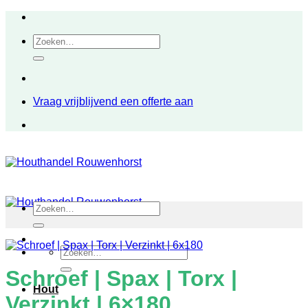
Ga
naar
Zoeken
inhoud
naar:
Vraag vrijblijvend een offerte aan
Zoeken
naar:
Zoeken
naar:
Schroef | Spax | Torx |
Hout
Verzinkt | 6×180