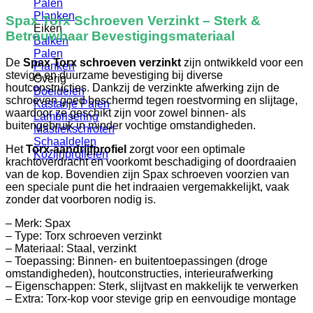
Palen
Planken
Spax Torx Schroeven Verzinkt – Sterk &
Eiken
Betrouwbaar Bevestigingsmateriaal
Balken
Palen
De
Spax Torx schroeven verzinkt
zijn ontwikkeld voor een
Planken
stevige en duurzame bevestiging bij diverse
Overig
houtconstructies. Dankzij de verzinkte afwerking zijn de
Boeidelen
schroeven goed beschermd tegen roestvorming en slijtage,
Kastanje Palen
waardoor ze geschikt zijn voor zowel binnen- als
Lambrisering
buitengebruik in minder vochtige omstandigheden.
Mastiekschroten
Schaaldelen
Het
Torx-aandrijfprofiel
zorgt voor een optimale
Kozijnprofielen
krachtoverdracht en voorkomt beschadiging of doordraaien
van de kop. Bovendien zijn Spax schroeven voorzien van
een speciale punt die het indraaien vergemakkelijkt, vaak
zonder dat voorboren nodig is.
– Merk: Spax
– Type: Torx schroeven verzinkt
– Materiaal: Staal, verzinkt
– Toepassing: Binnen- en buitentoepassingen (droge
omstandigheden), houtconstructies, interieurafwerking
– Eigenschappen: Sterk, slijtvast en makkelijk te verwerken
– Extra: Torx-kop voor stevige grip en eenvoudige montage