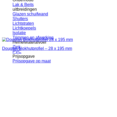
Lak & Beits
uitbreidingen
Glazen schuifwand
Shutters
Lichtstraten
Lichtkoepels
Isolatie
Trimmen en afwerking
Hemelwaterafvoer
Zink
Douglas blokhutprofiel – 28 x 195 mm
PVC
Prijsopgave
Prijsopgave op maat