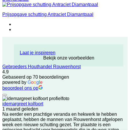
Prijsopgave schutting Antraciet Diamantpaal
Laat je inspireren
Bekijk onze voorbeelden
Gebroeders Houthandel Rouwenhorst
4.9
Gebaseerd op 70 beoordelingen
powered by
G
o
o
g
l
e
beoordeel ons op
idemargreet kolfoort
1 maand geleden
Na eerder een prachtige veranda en hekwerk te hebben
geplaatst, hebben de mannen van Rouwenhorst afgelopen
week een nieuwe schutting gezet. Ter plaatste is een
oplossing bedacht voor boomwortels die in de weg zaten.