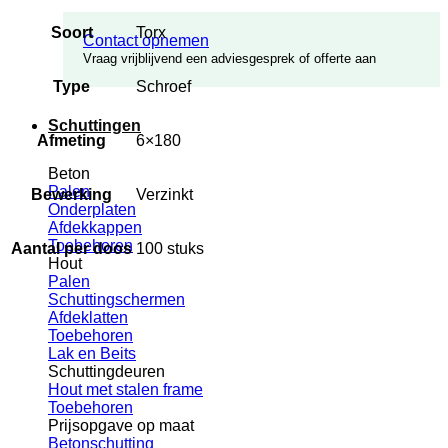
Soort
Torx
Contact opnemen
Vraag vrijblijvend een adviesgesprek of offerte aan
Type
Schroef
Schuttingen
Afmeting
6×180
Beton
Palen
Bewerking
Verzinkt
Onderplaten
Afdekkappen
Toebehoren
Aantal per doos
100 stuks
Hout
Palen
Schuttingschermen
Afdeklatten
Toebehoren
Lak en Beits
Schuttingdeuren
Hout met stalen frame
Toebehoren
Prijsopgave op maat
Betonschutting