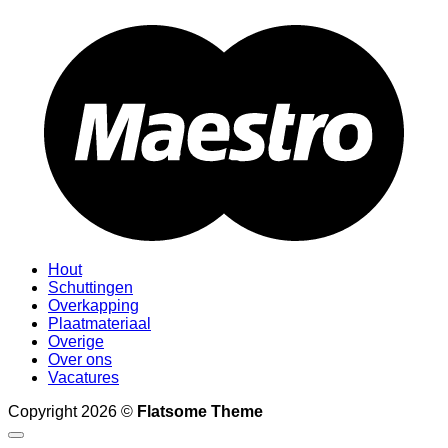
M
Hout
Schuttingen
Overkapping
Plaatmateriaal
Overige
Over ons
Vacatures
Copyright 2026 ©
Flatsome Theme