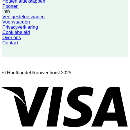
Houten afdekkappen
Poorten
Info
Veelgestelde vragen
Voorwaarden
Privacyverklaring
Cookiebeleid
Over ons
Contact
© Houthandel Rouwenhorst 2025
V