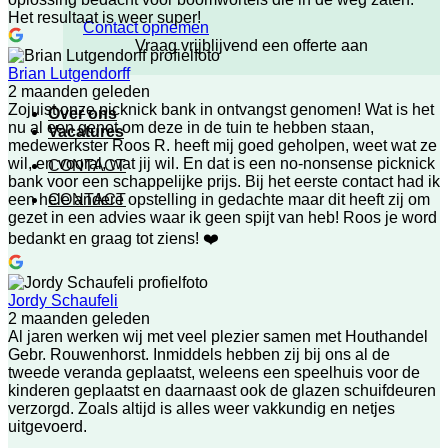
Het resultaat is weer super!
Contact opnemen
Vraag vrijblijvend een offerte aan
Brian Lutgendorff
2 maanden geleden
Zojuist onze picknick bank in ontvangst genomen! Wat is het
Over ons
nu al een genot om deze in de tuin te hebben staan,
Vacatures
medewerkster Roos R. heeft mij goed geholpen, weet wat ze
wil, en vooral, wat jij wil. En dat is een no-nonsense picknick
CONTACT
bank voor een schappelijke prijs. Bij het eerste contact had ik
CONTACT
een hele andere opstelling in gedachte maar dit heeft zij om
gezet in een advies waar ik geen spijt van heb! Roos je word
bedankt en graag tot ziens! ❤️
Jordy Schaufeli
2 maanden geleden
Al jaren werken wij met veel plezier samen met Houthandel
Gebr. Rouwenhorst. Inmiddels hebben zij bij ons al de
tweede veranda geplaatst, weleens een speelhuis voor de
kinderen geplaatst en daarnaast ook de glazen schuifdeuren
verzorgd. Zoals altijd is alles weer vakkundig en netjes
uitgevoerd.