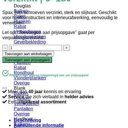
Douglas
Balken
Spax Torx schroeven verzinkt, sterk en slijtvast. Geschikt
Palen
voor houtconstructies en interieurafwerking, eenvoudig te
Planken
verwerken.
Rabat
Verbindingen
Let op: "Toevoegen aan prijsopgave" gaat per
Vlonderplanken
verpakkingseenheid.
Gevelbekleding
Schroef
Geïmpregneerd
|
Balken
Toevoegen aan winkelwagen
Spax
Palen
Toevoegen aan prijsopgave
|
Planken
Torx
Rabat
|
Rondhout
Product met succes toegevoegd aan uw prijsopgave
Verzinkt
Vlonderplanken
|
Overige
6x180
Blank
Meer dan
40 jaar
kennis en ervaring
aantal
Balken
Service
die zich vertaald in
helder advies
Planken
Een
uitgebreid assortiment
Vellingdelen
Panlatten
Overige
Hardhout
Beschrijving
Balken
Aanvullende informatie