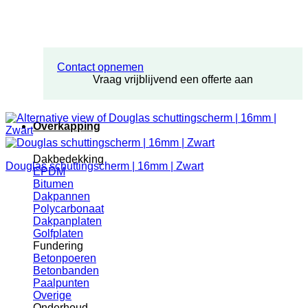
Contact opnemen
Vraag vrijblijvend een offerte aan
Overkapping
Dakbedekking
Douglas schuttingscherm | 16mm | Zwart
EPDM
Bitumen
Dakpannen
Polycarbonaat
Dakpanplaten
Golfplaten
Fundering
Betonpoeren
Betonbanden
Paalpunten
Overige
Onderhoud