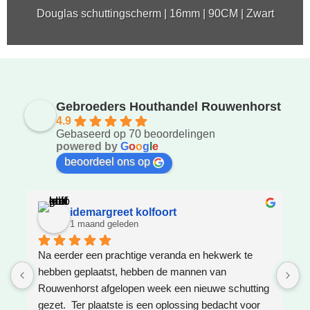
Douglas schuttingscherm | 16mm | 90CM | Zwart
Gebroeders Houthandel Rouwenhorst
4.9
Gebaseerd op 70 beoordelingen
powered by
G
o
o
g
l
e
beoordeel ons op
idemargreet kolfoort
1 maand geleden
Na eerder een prachtige veranda en hekwerk te 
Z
hebben geplaatst, hebben de mannen van 
W
Rouwenhorst afgelopen week een nieuwe schutting 
h
gezet.  Ter plaatste is een oplossing bedacht voor 
g