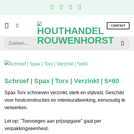
Ga
naar
inhoud
CONTACT
Zoeken
naar:
Schroef | Spax | Torx | Verzinkt | 5×60
Spax Torx schroeven verzinkt, sterk en slijtvast. Geschikt
voor houtconstructies en interieurafwerking, eenvoudig te
verwerken.
Let op: "Toevoegen aan prijsopgave" gaat per
verpakkingseenheid.