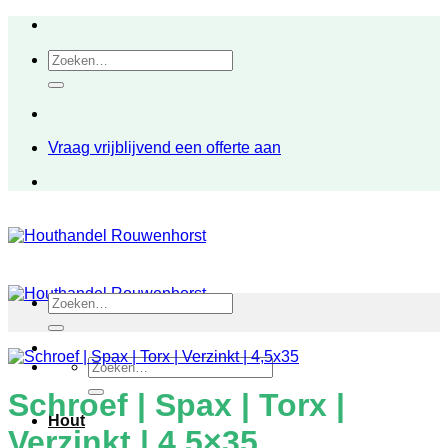
Ga
naar
Zoeken
inhoud
naar:
Vraag vrijblijvend een offerte aan
Zoeken
naar:
Zoeken
naar:
Schroef | Spax | Torx |
Hout
Verzinkt | 4,5×35