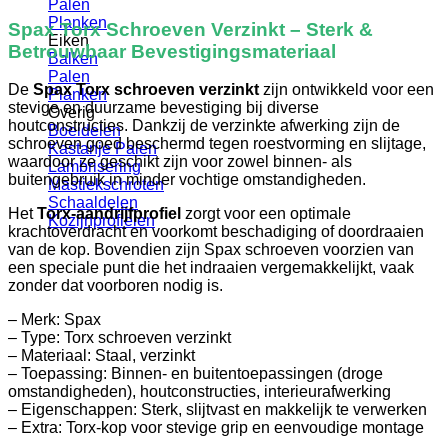
Palen
Planken
Spax Torx Schroeven Verzinkt – Sterk &
Eiken
Betrouwbaar Bevestigingsmateriaal
Balken
Palen
De
Spax Torx schroeven verzinkt
zijn ontwikkeld voor een
Planken
stevige en duurzame bevestiging bij diverse
Overig
houtconstructies. Dankzij de verzinkte afwerking zijn de
Boeidelen
schroeven goed beschermd tegen roestvorming en slijtage,
Kastanje Palen
waardoor ze geschikt zijn voor zowel binnen- als
Lambrisering
buitengebruik in minder vochtige omstandigheden.
Mastiekschroten
Schaaldelen
Het
Torx-aandrijfprofiel
zorgt voor een optimale
Kozijnprofielen
krachtoverdracht en voorkomt beschadiging of doordraaien
van de kop. Bovendien zijn Spax schroeven voorzien van
een speciale punt die het indraaien vergemakkelijkt, vaak
zonder dat voorboren nodig is.
– Merk: Spax
– Type: Torx schroeven verzinkt
– Materiaal: Staal, verzinkt
– Toepassing: Binnen- en buitentoepassingen (droge
omstandigheden), houtconstructies, interieurafwerking
– Eigenschappen: Sterk, slijtvast en makkelijk te verwerken
– Extra: Torx-kop voor stevige grip en eenvoudige montage