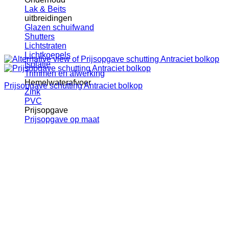
Lak & Beits
uitbreidingen
Glazen schuifwand
Shutters
Lichtstraten
Lichtkoepels
Isolatie
Trimmen en afwerking
Hemelwaterafvoer
Prijsopgave schutting Antraciet bolkop
Zink
PVC
Prijsopgave
Prijsopgave op maat