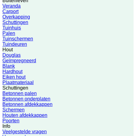
Buitenleven
Veranda
Carport
Overkapping
Schuttingen
Tuinhuis
Palen
Tuinschermen
Tuindeuren
Hout
Douglas
Geïmpregneerd
Blank
Hardhout
Eiken hout
Plaatmateriaal
Schuttingen
Betonnen palen
Betonnen onderplaten
Betonnen afdekkappen
Schermen
Houten afdekkappen
Poorten
Info
Veelgestelde vragen