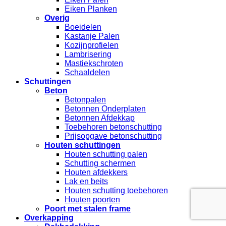
Eiken Planken
Overig
Boeidelen
Kastanje Palen
Kozijnprofielen
Lambrisering
Mastiekschroten
Schaaldelen
Schuttingen
Beton
Betonpalen
Betonnen Onderplaten
Betonnen Afdekkap
Toebehoren betonschutting
Prijsopgave betonschutting
Houten schuttingen
Houten schutting palen
Schutting schermen
Houten afdekkers
Lak en beits
Houten schutting toebehoren
Houten poorten
Poort met stalen frame
Overkapping