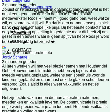
Brian Lutgendorff
2 maanden geleden
Contact opnemen
Zojuist onze picknick bank in ontvangst genomen! Wat is het
Vraag vrijblijvend een offerte aan
nu al een genot om deze in de tuin te hebben staan,
medewerkster Roos R. heeft mij goed geholpen, weet wat ze
wil, en vooral, wat jij wil. En dat is een no-nonsense picknick
bank voor een schappelijke prijs. Bij het eerste contact had ik
Over ons
een hele andere opstelling in gedachte maar dit heeft zij om
Vacatures
gezet in een advies waar ik geen spijt van heb! Roos je word
CONTACT
bedankt en graag tot ziens! ❤️
CONTACT
Jordy Schaufeli
2 maanden geleden
Al jaren werken wij met veel plezier samen met Houthandel
Gebr. Rouwenhorst. Inmiddels hebben zij bij ons al de
tweede veranda geplaatst, weleens een speelhuis voor de
kinderen geplaatst en daarnaast ook de glazen schuifdeuren
verzorgd. Zoals altijd is alles weer vakkundig en netjes
uitgevoerd.
Het zijn echte vakmannen die hun afspraken nakomen,
meedenken en kwaliteit leveren. De communicatie is prettig
en je weet precies waar je aan toe bent. Het eindresultaat is
prachtig en volledig naar wens.