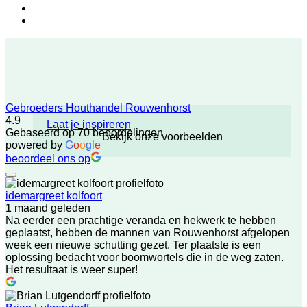
Gebroeders Houthandel Rouwenhorst
4.9
Laat je inspireren
Gebaseerd op 70 beoordelingen
Bekijk onze voorbeelden
powered by
G
o
o
g
l
e
beoordeel ons op
idemargreet kolfoort
1 maand geleden
Na eerder een prachtige veranda en hekwerk te hebben
geplaatst, hebben de mannen van Rouwenhorst afgelopen
week een nieuwe schutting gezet. Ter plaatste is een
oplossing bedacht voor boomwortels die in de weg zaten.
Het resultaat is weer super!