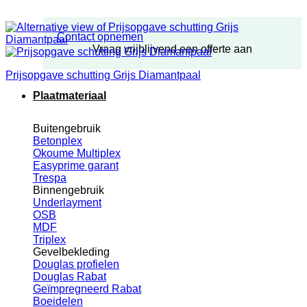
Contact opnemen
Vraag vrijblijvend een offerte aan
Prijsopgave schutting Grijs Diamantpaal
Plaatmateriaal
Buitengebruik
Betonplex
Okoume Multiplex
Easyprime garant
Trespa
Binnengebruik
Underlayment
OSB
MDF
Triplex
Gevelbekleding
Douglas profielen
Douglas Rabat
Geïmpregneerd Rabat
Boeidelen