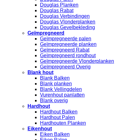
Douglas Planken
Douglas Rabat
Douglas Verbindingen
Douglas Vlonderplanken
Douglas Gevelbekleding
Geïmpregneerd
Geïmpregneerde palen
Geïmpregneerde planken
Geïmpregneerd Rabat
Geïmpregneerd rondhout
Geïmpregneerde Vlonderplanken
Geïmpregneerd Overig
Blank hout
Blank Balken
Blank planken
Blank Vellingdelen
Vurenhout panlatten
Blank overig
Hardhout
Hardhout Balken
Hardhout Palen
Hardhouten Planken
Eikenhout
Eiken Balken
Eiken Palen