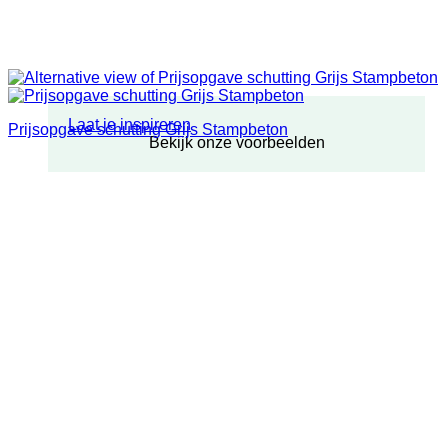
Laat je inspireren
Prijsopgave schutting Grijs Stampbeton
Bekijk onze voorbeelden