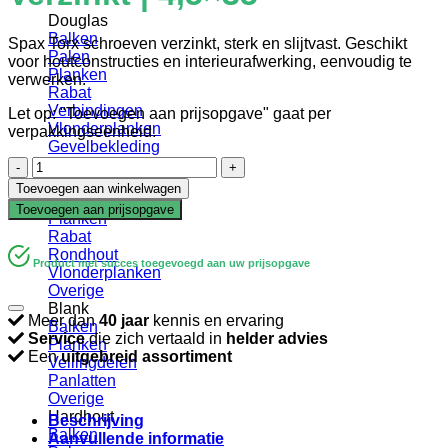
Douglas
Balken
Spax Torx schroeven verzinkt, sterk en slijtvast. Geschikt
Palen
voor houtconstructies en interieurafwerking, eenvoudig te
Planken
verwerken.
Rabat
Verbindingen
Let op: "Toevoegen aan prijsopgave" gaat per
Vlonderplanken
verpakkingseenheid.
Gevelbekleding
Schroef
Geïmpregneerd
|
Balken
Toevoegen aan winkelwagen
Spax
Palen
Toevoegen aan prijsopgave
|
Planken
Torx
Rabat
|
Rondhout
Product met succes toegevoegd aan uw prijsopgave
Verzinkt
Vlonderplanken
|
Overige
4,5x35
Blank
Meer dan
40 jaar
kennis en ervaring
aantal
Balken
Service
die zich vertaald in
helder advies
Planken
Een
uitgebreid assortiment
Vellingdelen
Panlatten
Overige
Hardhout
Beschrijving
Balken
Aanvullende informatie