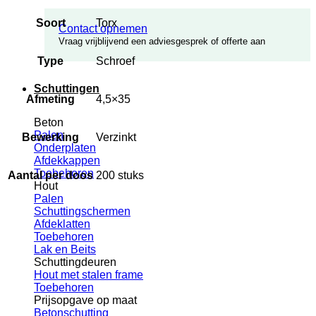
Soort
Torx
Contact opnemen
Vraag vrijblijvend een adviesgesprek of offerte aan
Type
Schroef
Schuttingen
Afmeting
4,5×35
Beton
Palen
Bewerking
Verzinkt
Onderplaten
Afdekkappen
Toebehoren
Aantal per doos
200 stuks
Hout
Palen
Schuttingschermen
Afdeklatten
Toebehoren
Lak en Beits
Schuttingdeuren
Hout met stalen frame
Toebehoren
Prijsopgave op maat
Betonschutting