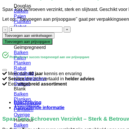
Douglas
Spax Torx schroeven verzinkt, sterk en slijtvast. Geschikt voo
Balken
Palen
Let op: "Toevoegen aan prijsopgave" gaat per verpakkingseen
Planken
Rabat
Schroef
Verbindingen
|
Toevoegen aan winkelwagen
Vlonderplanken
Spax
Toevoegen aan prijsopgave
Gevelbekleding
|
Geïmpregneerd
Torx
Balken
|
Product met succes toegevoegd aan uw prijsopgave
Palen
Verzinkt
Planken
|
Rabat
3,5x35
Rondhout
Meer dan
40 jaar
kennis en ervaring
aantal
Vlonderplanken
Service
die zich vertaald in
helder advies
Overige
Een
uitgebreid assortiment
Blank
Balken
Planken
Beschrijving
Vellingdelen
Aanvullende informatie
Panlatten
Overige
Spax Torx Schroeven Verzinkt – Sterk & Betrou
Hardhout
Balken