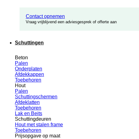
Contact opnemen
Vraag vrijblijvend een adviesgesprek of offerte aan
Schuttingen
Beton
Palen
Onderplaten
Afdekkappen
Toebehoren
Hout
Palen
Schuttingschermen
Afdeklatten
Toebehoren
Lak en Beits
Schuttingdeuren
Hout met stalen frame
Toebehoren
Prijsopgave op maat