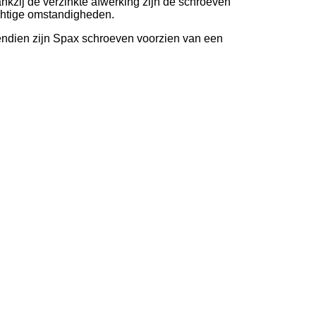
nkzij de verzinkte afwerking zijn de schroeven
ochtige omstandigheden.
endien zijn Spax schroeven voorzien van een