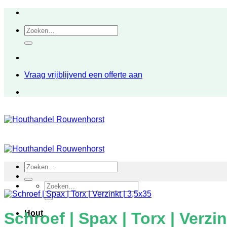
Ga
naar
Zoeken
inhoud
naar:
Vraag vrijblijvend een offerte aan
Zoeken
naar:
Zoeken
naar:
Hout
Schroef | Spax | Torx | Verzin