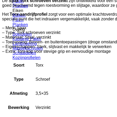
De
Spax Torx schroeven verzinkt
zijn ontwikkeld voor een s
Palen
goed beschermd tegen roestvorming en slijtage, waardoor ze g
Planken
Eiken
Het
Torx-aandrijfprofiel
zorgt voor een optimale krachtoverd
Balken
speciale punt die het indraaien vergemakkelijkt, vaak zonder d
Palen
Planken
– Merk: Spax
Overig
– Type: Torx schroeven verzinkt
Boeidelen
– Materiaal: Staal, verzinkt
Kastanje Palen
– Toepassing: Binnen- en buitentoepassingen (droge omstandig
Lambrisering
– Eigenschappen: Sterk, slijtvast en makkelijk te verwerken
Mastiekschroten
– Extra: Torx-kop voor stevige grip en eenvoudige montage
Schaaldelen
Kozijnprofielen
Soort
Torx
Type
Schroef
Afmeting
3,5×35
Bewerking
Verzinkt