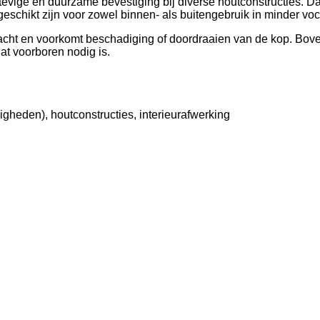
tevige en duurzame bevestiging bij diverse houtconstructies. Da
eschikt zijn voor zowel binnen- als buitengebruik in minder v
racht en voorkomt beschadiging of doordraaien van de kop. Bov
at voorboren nodig is.
heden), houtconstructies, interieurafwerking