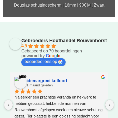
Douglas schuttingscherm | 16mm | 90CM | Zwart
Gebroeders Houthandel Rouwenhorst
4.9
Gebaseerd op 70 beoordelingen
powered by
G
o
o
g
l
e
beoordeel ons op
idemargreet kolfoort
1 maand geleden
Na eerder een prachtige veranda en hekwerk te 
Z
hebben geplaatst, hebben de mannen van 
W
Rouwenhorst afgelopen week een nieuwe schutting 
h
gezet.  Ter plaatste is een oplossing bedacht voor 
g