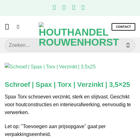
Ga
naar
inhoud
CONTACT
Zoeken
naar:
Schroef | Spax | Torx | Verzinkt | 3,5×25
Spax Torx schroeven verzinkt, sterk en slijtvast. Geschikt
voor houtconstructies en interieurafwerking, eenvoudig te
verwerken.
Let op: "Toevoegen aan prijsopgave" gaat per
verpakkingseenheid.