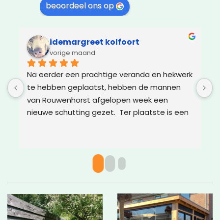
beoordeel ons op
idemargreet kolfoort
vorige maand
Na eerder een prachtige veranda en hekwerk 
Z
te hebben geplaatst, hebben de mannen 
g
van Rouwenhorst afgelopen week een 
d
nieuwe schutting gezet.  Ter plaatste is een 
m
oplossing bedacht voor boomwortels die in 
g
de weg zaten. Het resultaat is weer super!
w
v
c
g
a
w