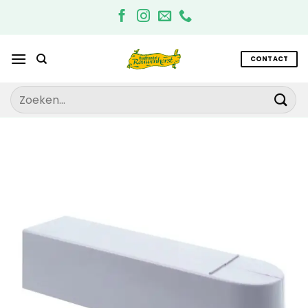
Ga
naar
inhoud
CONTACT
Zoeken
naar: