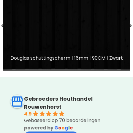
Douglas schuttingscherm | 16mm | 90CM | Zwart
Gebroeders Houthandel
Rouwenhorst
4.9
Gebaseerd op 70 beoordelingen
powered by
G
o
o
g
l
e