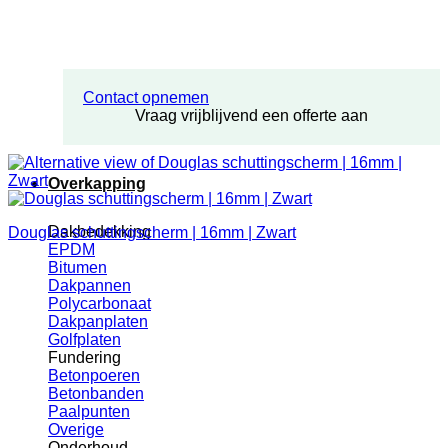
Contact opnemen
Vraag vrijblijvend een offerte aan
Overkapping
Dakbedekking
Douglas schuttingscherm | 16mm | Zwart
EPDM
Bitumen
Dakpannen
Polycarbonaat
Dakpanplaten
Golfplaten
Fundering
Betonpoeren
Betonbanden
Paalpunten
Overige
Onderhoud