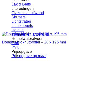
Lak & Beits
uitbreidingen
Glazen schuifwand
Shutters
Lichtstraten
Lichtkoepels
Isolatie
Trimmen en afwerking
Hemelwaterafvoer
Douglas blokhutprofiel – 28 x 195 mm
Zink
PVC
Prijsopgave
Prijsopgave op maat