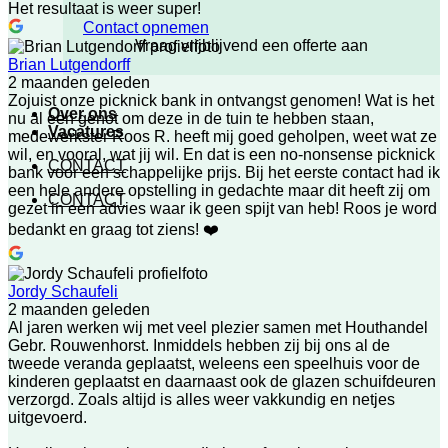
Het resultaat is weer super!
Contact opnemen
Vraag vrijblijvend een offerte aan
Brian Lutgendorff
2 maanden geleden
Zojuist onze picknick bank in ontvangst genomen! Wat is het
Over ons
nu al een genot om deze in de tuin te hebben staan,
Vacatures
medewerkster Roos R. heeft mij goed geholpen, weet wat ze
wil, en vooral, wat jij wil. En dat is een no-nonsense picknick
CONTACT
bank voor een schappelijke prijs. Bij het eerste contact had ik
een hele andere opstelling in gedachte maar dit heeft zij om
CONTACT
gezet in een advies waar ik geen spijt van heb! Roos je word
bedankt en graag tot ziens! ❤️
Jordy Schaufeli
2 maanden geleden
Al jaren werken wij met veel plezier samen met Houthandel
Gebr. Rouwenhorst. Inmiddels hebben zij bij ons al de
tweede veranda geplaatst, weleens een speelhuis voor de
kinderen geplaatst en daarnaast ook de glazen schuifdeuren
verzorgd. Zoals altijd is alles weer vakkundig en netjes
uitgevoerd.