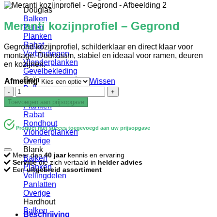
Douglas
Balken
Meranti kozijnprofiel – Gegrond
Palen
Planken
Rabat
Gegrond kozijnprofiel, schilderklaar en direct klaar voor
Verbindingen
montage. Duurzaam, stabiel en ideaal voor ramen, deuren
Vlonderplanken
en kozijnen.
Gevelbekleding
Geïmpregneerd
Afmeting
Wissen
Balken
Meranti
Palen
kozijnprofiel
Toevoegen aan prijsopgave
Planken
-
Rabat
Gegrond
Rondhout
aantal
Product met succes toegevoegd aan uw prijsopgave
Vlonderplanken
Overige
Blank
Meer dan
40 jaar
kennis en ervaring
Balken
Service
die zich vertaald in
helder advies
Planken
Een
uitgebreid assortiment
Vellingdelen
Panlatten
Overige
Hardhout
Balken
Beschrijving