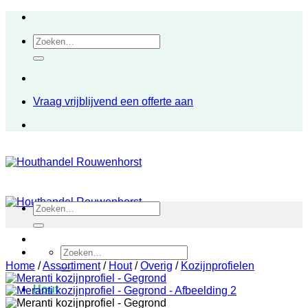
Ga
naar
Zoeken
inhoud
naar:
Vraag vrijblijvend een offerte aan
Zoeken
naar:
Zoeken
naar:
Home
/
Assortiment
/
Hout
/
Overig
/
Kozijnprofielen
Hout