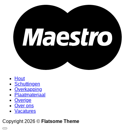
M
Hout
Schuttingen
Overkapping
Plaatmateriaal
Overige
Over ons
Vacatures
Copyright 2026 ©
Flatsome Theme