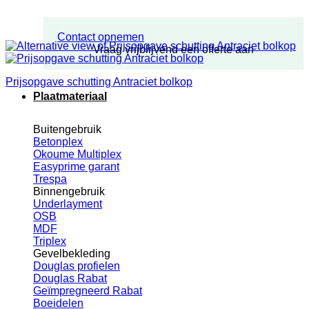
Contact opnemen
Vraag vrijblijvend een offerte aan
Prijsopgave schutting Antraciet bolkop
Plaatmateriaal
Buitengebruik
Betonplex
Okoume Multiplex
Easyprime garant
Trespa
Binnengebruik
Underlayment
OSB
MDF
Triplex
Gevelbekleding
Douglas profielen
Douglas Rabat
Geïmpregneerd Rabat
Boeidelen