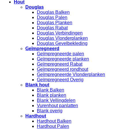
Hout
Douglas
Douglas Balken
Douglas Palen
Douglas Planken
Douglas Rabat
Douglas Verbindingen
Douglas Vlonderplanken
Douglas Gevelbekleding
Geïmpregneerd
Geïmpregneerde palen
Geïmpregneerde planken
Geïmpregneerd Rabat
Geïmpregneerd rondhout
Geïmpregneerde Vlonderplanken
Geïmpregneerd Overig
Blank hout
Blank Balken
Blank planken
Blank Vellingdelen
Vurenhout panlatten
Blank overig
Hardhout
Hardhout Balken
Hardhout Palen