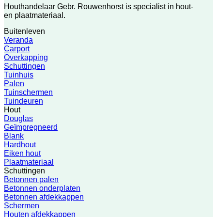
Houthandelaar Gebr. Rouwenhorst is specialist in hout-
en plaatmateriaal.
Buitenleven
Veranda
Carport
Overkapping
Schuttingen
Tuinhuis
Palen
Tuinschermen
Tuindeuren
Hout
Douglas
Geïmpregneerd
Blank
Hardhout
Eiken hout
Plaatmateriaal
Schuttingen
Betonnen palen
Betonnen onderplaten
Betonnen afdekkappen
Schermen
Houten afdekkappen