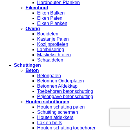
Hardhouten Planken
Eikenhout
Eiken Balken
Eiken Palen
Eiken Planken
Overig
Boeidelen
Kastanje Palen
Kozijnprofielen
Lambrisering
Mastiekschroten
Schaaldelen
Schuttingen
Beton
Betonpalen
Betonnen Onderplaten
Betonnen Afdekkap
Toebehoren betonschutting
Prijsopgave betonschutting
Houten schuttingen
Houten schutting palen
Schutting schermen
Houten afdekkers
Lak en beits
Houten schutting toebehoren