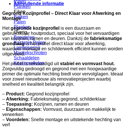
Palen
Aanvullende informatie
Planken
Eiken
Gegrond Kozijnprofiel – Direct Klaar voor Afwerking en
Balken
Montage
Palen
Planken
Het
gegronde kozijnprofiel
is een duurzaam en
Overig
gebruiksklaar houtproduct, speciaal voor het vervaardigen
Boeidelen
van kozijnen, ramen en deuren. Dankzij de
fabrieksmatige
Kastanje Palen
grondlaag
is het profiel direct klaar voor afwerking,
Lambrisering
waardoor montage en schilderwerk efficiënt kunnen worden
Mastiekschroten
uitgevoerd.
Schaaldelen
Kozijnprofielen
Het profiel is vervaardigd uit
stabiel en vormvast hout.
Zorgvuldig gedroogd en gegrond met een hoogwaardige
primer die optimale hechting biedt voor vervolglagen. Ideaal
voor zowel nieuwbouw als renovatieprojecten waarbij
snelheid en kwaliteit belangrijk zijn.
–
Product:
Gegrond kozijnprofiel
–
Afwerking:
Fabrieksmatig gegrond, schilderklaar
–
Toepassing:
Kozijnen, ramen en deuren
–
Eigenschappen:
Vormvast, duurzaam en makkelijk te
verwerken
–
Voordelen:
Snelle montage en uitstekende hechting van
verf