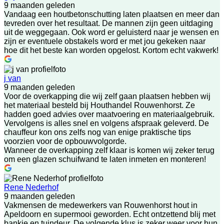
9 maanden geleden
Vandaag een houtbetonschutting laten plaatsen en meer dan
tevreden over het resultaat. De mannen zijn geen uitdaging
uit de weggegaan. Ook word er geluisterd naar je wensen en
zijn er eventuele obstakels word er met jou gekeken naar
hoe dit het beste kan worden opgelost. Kortom echt vakwerk!
j van
9 maanden geleden
Voor de overkapping die wij zelf gaan plaatsen hebben wij
het materiaal besteld bij Houthandel Rouwenhorst. Ze
hadden goed advies over maatvoering en materiaalgebruik.
Vervolgens is alles snel en volgens afspraak geleverd. De
chauffeur kon ons zelfs nog van enige praktische tips
voorzien voor de opbouwvolgorde.
Wanneer de overkapping zelf klaar is komen wij zeker terug
om een glazen schuifwand te laten inmeten en monteren!
Rene Nederhof
9 maanden geleden
Vakmensen de medewerkers van Rouwenhorst hout in
Apeldoorn en supermooi geworden. Echt ontzettend blij met
bankje en tuindeur. De volgende klus is zeker weer voor hun.