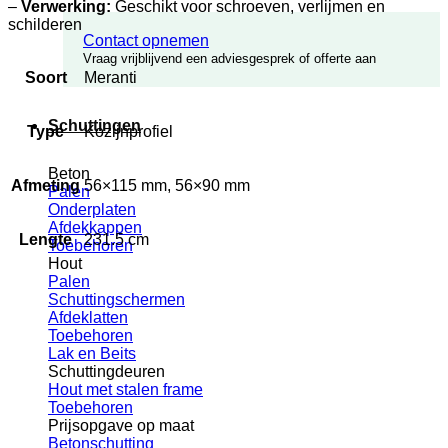
–
Verwerking:
Geschikt voor schroeven, verlijmen en
schilderen
Contact opnemen
Vraag vrijblijvend een adviesgesprek of offerte aan
Soort
Meranti
Schuttingen
Type
Kozijnprofiel
Beton
Afmeting
56×115 mm, 56×90 mm
Palen
Onderplaten
Afdekkappen
Lengte
231.5 cm
Toebehoren
Hout
Palen
Schuttingschermen
Afdeklatten
Toebehoren
Lak en Beits
Schuttingdeuren
Hout met stalen frame
Toebehoren
Prijsopgave op maat
Betonschutting