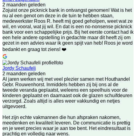
2 maanden geleden
Zojuist onze picknick bank in ontvangst genomen! Wat is het
nu al een genot om deze in de tuin te hebben staan,
medewerkster Roos R. heeft mij goed geholpen, weet wat ze
wil, en vooral, wat jij wil. En dat is een no-nonsense picknick
bank voor een schappelijke prijs. Bij het eerste contact had ik
een hele andere opstelling in gedachte maar dit heeft zij om
gezet in een advies waar ik geen spijt van heb! Roos je word
bedankt en graag tot ziens! ❤️
Jordy Schaufeli
2 maanden geleden
Al jaren werken wij met veel plezier samen met Houthandel
Gebr. Rouwenhorst. Inmiddels hebben zij bij ons al de
tweede veranda geplaatst, weleens een speelhuis voor de
kinderen geplaatst en daarnaast ook de glazen schuifdeuren
verzorgd. Zoals altijd is alles weer vakkundig en netjes
uitgevoerd.
Het zijn echte vakmannen die hun afspraken nakomen,
meedenken en kwaliteit leveren. De communicatie is prettig
en je weet precies waar je aan toe bent. Het eindresultaat is
prachtig en volledig naar wens.