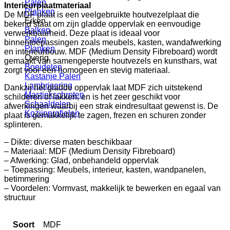
Palen
Interieurplaatmateriaal
Planken
De MDF plaat is een veelgebruikte houtvezelplaat die
Eiken
bekend staat om zijn gladde oppervlak en eenvoudige
Balken
verwerkbaarheid. Deze plaat is ideaal voor
Palen
binnentoepassingen zoals meubels, kasten, wandafwerking
Planken
en interieurbouw. MDF (Medium Density Fibreboard) wordt
Overig
gemaakt van samengeperste houtvezels en kunsthars, wat
Boeidelen
zorgt voor een homogeen en stevig materiaal.
Kastanje Palen
Lambrisering
Dankzij het gladde oppervlak laat MDF zich uitstekend
Mastiekschroten
schilderen of lakken, en is het zeer geschikt voor
Schaaldelen
afwerkingen waarbij een strak eindresultaat gewenst is. De
Kozijnprofielen
plaat is gemakkelijk te zagen, frezen en schuren zonder
splinteren.
– Dikte: diverse maten beschikbaar
– Materiaal: MDF (Medium Density Fibreboard)
– Afwerking: Glad, onbehandeld oppervlak
– Toepassing: Meubels, interieur, kasten, wandpanelen,
betimmering
– Voordelen: Vormvast, makkelijk te bewerken en egaal van
structuur
Soort
MDF