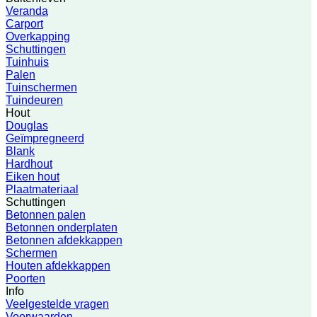
Veranda
Carport
Overkapping
Schuttingen
Tuinhuis
Palen
Tuinschermen
Tuindeuren
Hout
Douglas
Geïmpregneerd
Blank
Hardhout
Eiken hout
Plaatmateriaal
Schuttingen
Betonnen palen
Betonnen onderplaten
Betonnen afdekkappen
Schermen
Houten afdekkappen
Poorten
Info
Veelgestelde vragen
Voorwaarden