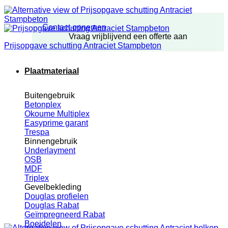
Contact opnemen
Vraag vrijblijvend een offerte aan
Prijsopgave schutting Antraciet Stampbeton
Plaatmateriaal
Buitengebruik
Betonplex
Okoume Multiplex
Easyprime garant
Trespa
Binnengebruik
Underlayment
OSB
MDF
Triplex
Gevelbekleding
Douglas profielen
Douglas Rabat
Geïmpregneerd Rabat
Boeidelen