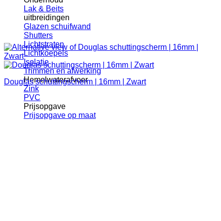
Lak & Beits
uitbreidingen
Glazen schuifwand
Shutters
Lichtstraten
Lichtkoepels
Isolatie
Trimmen en afwerking
Hemelwaterafvoer
Douglas schuttingscherm | 16mm | Zwart
Zink
PVC
Prijsopgave
Prijsopgave op maat