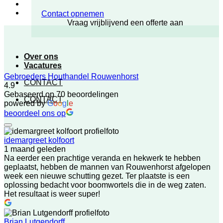
Contact opnemen
Vraag vrijblijvend een offerte aan
Over ons
Vacatures
Gebroeders Houthandel Rouwenhorst
CONTACT
4.9
Gebaseerd op 70 beoordelingen
CONTACT
powered by
G
o
o
g
l
e
beoordeel ons op
idemargreet kolfoort
1 maand geleden
Na eerder een prachtige veranda en hekwerk te hebben
geplaatst, hebben de mannen van Rouwenhorst afgelopen
week een nieuwe schutting gezet. Ter plaatste is een
oplossing bedacht voor boomwortels die in de weg zaten.
Het resultaat is weer super!
Brian Lutgendorff