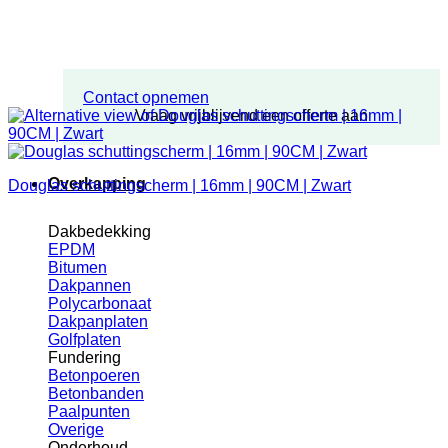
Contact opnemen
Vraag vrijblijvend een offerte aan
Overkapping
Douglas schuttingscherm | 16mm | 90CM | Zwart
Dakbedekking
EPDM
Bitumen
Dakpannen
Polycarbonaat
Dakpanplaten
Golfplaten
Fundering
Betonpoeren
Betonbanden
Paalpunten
Overige
Onderhoud