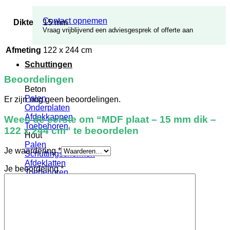
Contact opnemen
Dikte
15 mm
Vraag vrijblijvend een adviesgesprek of offerte aan
Afmeting
122 x 244 cm
Schuttingen
Beoordelingen
Beton
Palen
Er zijn nog geen beoordelingen.
Onderplaten
Afdekkappen
Wees de eerste om “MDF plaat – 15 mm dik –
Toebehoren
122 x 244 cm” te beoordelen
Hout
Palen
Je waardering
*
Schuttingschermen
Afdeklatten
Je beoordeling
*
Toebehoren
Lak en Beits
Schuttingdeuren
Hout met stalen frame
Toebehoren
Prijsopgave op maat
Betonschutting