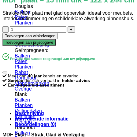
Douglas
Balken
Strakke MDF plaat met glad oppervlak, ideaal voor meubels,
Palen
interieurbetimmering en schilderklare afwerking binnenshuis.
Planken
Rabat
MDF
Verbindingen
plaat
Toevoegen aan winkelwagen
Vlonderplanken
-
Toevoegen aan prijsopgave
Gevelbekleding
15
Geïmpregneerd
mm
Balken
dik
Product met succes toegevoegd aan uw prijsopgave
Palen
-
Planken
122
Rabat
x
Meer dan
40 jaar
kennis en ervaring
Rondhout
244
Service
die zich vertaald in
helder advies
Vlonderplanken
cm
Een
uitgebreid assortiment
Overige
aantal
Blank
Balken
Planken
Vellingdelen
Beschrijving
Panlatten
Aanvullende informatie
Overige
Beoordelingen (0)
Hardhout
Balken
MDF Plaat – Strak, Glad & Veelzijdig