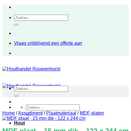
Ga
naar
Zoeken
inhoud
naar:
Vraag vrijblijvend een offerte aan
Zoeken
naar:
Zoeken
naar:
Home
/
Assortiment
/
Plaatmateriaal
/
MDF platen
Hout
MDF plaat – 15 mm dik – 122 x 244 cm