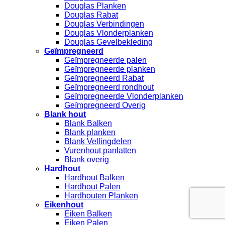
Douglas Planken
Douglas Rabat
Douglas Verbindingen
Douglas Vlonderplanken
Douglas Gevelbekleding
Geïmpregneerd
Geïmpregneerde palen
Geïmpregneerde planken
Geïmpregneerd Rabat
Geïmpregneerd rondhout
Geïmpregneerde Vlonderplanken
Geïmpregneerd Overig
Blank hout
Blank Balken
Blank planken
Blank Vellingdelen
Vurenhout panlatten
Blank overig
Hardhout
Hardhout Balken
Hardhout Palen
Hardhouten Planken
Eikenhout
Eiken Balken
Eiken Palen