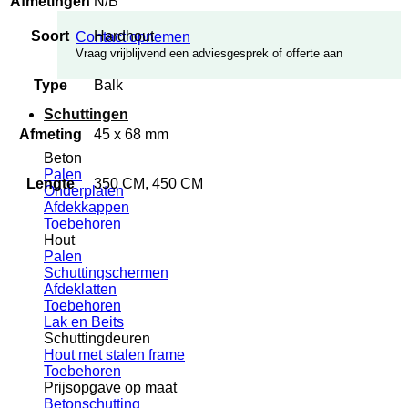
Afmetingen
N/B
Soort
Hardhout
Contact opnemen
Vraag vrijblijvend een adviesgesprek of offerte aan
Type
Balk
Schuttingen
Afmeting
45 x 68 mm
Beton
Palen
Lengte
350 CM, 450 CM
Onderplaten
Afdekkappen
Toebehoren
Hout
Palen
Schuttingschermen
Afdeklatten
Toebehoren
Lak en Beits
Schuttingdeuren
Hout met stalen frame
Toebehoren
Prijsopgave op maat
Betonschutting