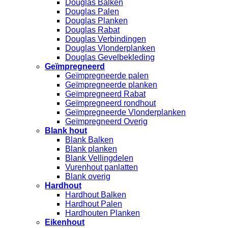
Douglas Balken
Douglas Palen
Douglas Planken
Douglas Rabat
Douglas Verbindingen
Douglas Vlonderplanken
Douglas Gevelbekleding
Geïmpregneerd
Geïmpregneerde palen
Geïmpregneerde planken
Geïmpregneerd Rabat
Geïmpregneerd rondhout
Geïmpregneerde Vlonderplanken
Geïmpregneerd Overig
Blank hout
Blank Balken
Blank planken
Blank Vellingdelen
Vurenhout panlatten
Blank overig
Hardhout
Hardhout Balken
Hardhout Palen
Hardhouten Planken
Eikenhout