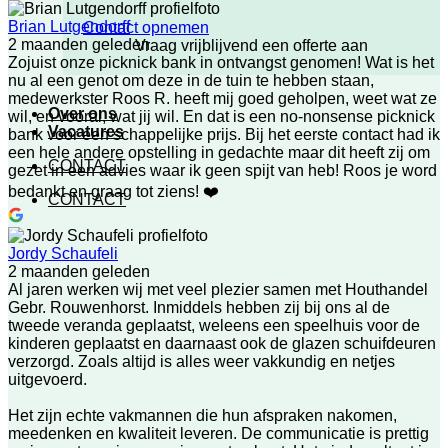
Brian Lutgendorff
Contact opnemen
2 maanden geleden
Vraag vrijblijvend een offerte aan
Zojuist onze picknick bank in ontvangst genomen! Wat is het
nu al een genot om deze in de tuin te hebben staan,
medewerkster Roos R. heeft mij goed geholpen, weet wat ze
Over ons
wil, en vooral, wat jij wil. En dat is een no-nonsense picknick
Vacatures
bank voor een schappelijke prijs. Bij het eerste contact had ik
een hele andere opstelling in gedachte maar dit heeft zij om
CONTACT
gezet in een advies waar ik geen spijt van heb! Roos je word
bedankt en graag tot ziens! ❤️
CONTACT
Jordy Schaufeli
2 maanden geleden
Al jaren werken wij met veel plezier samen met Houthandel
Gebr. Rouwenhorst. Inmiddels hebben zij bij ons al de
tweede veranda geplaatst, weleens een speelhuis voor de
kinderen geplaatst en daarnaast ook de glazen schuifdeuren
verzorgd. Zoals altijd is alles weer vakkundig en netjes
uitgevoerd.
Het zijn echte vakmannen die hun afspraken nakomen,
meedenken en kwaliteit leveren. De communicatie is prettig