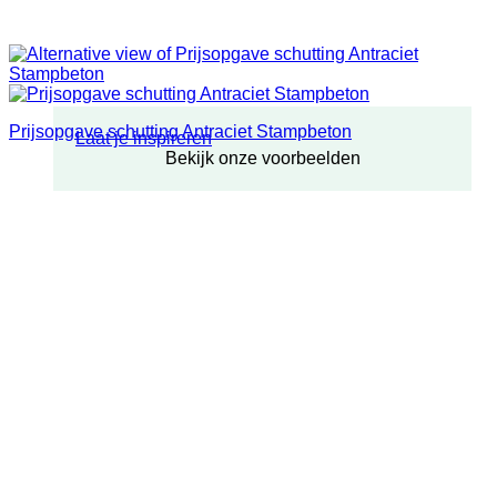
Prijsopgave schutting Antraciet Stampbeton
Laat je inspireren
Bekijk onze voorbeelden