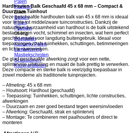
Palen
Hardhouten Balk Geschaafd 45 x 68 mm – Compact &
Planken
Duurzaam Tuinhout
Eiken
Deze geschaafde hardhouten balk van 45 x 68 mm is ideaal
Balken
voor lichte tot middelzware tuinconstructies. Dankzij de
Palen
natuurlijke duurzaamheid van hardhout is de balk uitstekend
Planken
bestand tegen vocht, schimmel en insecten, wat hem perfect
Overig
geschikt maakt voor langdurig buitengebruik. Ideaal voor
Boeidelen
toepassingen zoals tuinhekken, schuttingen, betimmeringen
Kastanje Palen
en lichte raamwerken.
Lambrisering
Mastiekschroten
De glad geschaafde afwerking zorgt voor een nette,
Schaaldelen
splintervrije uitstraling en maakt de balk prettig te verwerken.
Kozijnprofielen
Deze compacte en sterke balk is veelzijdig toepasbaar in
zowel moderne als traditionele tuinprojecten.
– Afmeting: 45 x 68 mm
– Houtsoort: Hardhout (geschaafd)
– Toepassing: Tuinhekken, schuttingen, lichte constructies,
afwerkingen
– Duurzaam en zeer goed bestand tegen weersinvloeden
– Afwerking: Geschaafd, strak en splintervrij
– Montage: Te combineren met paalhouders of direct te
monteren