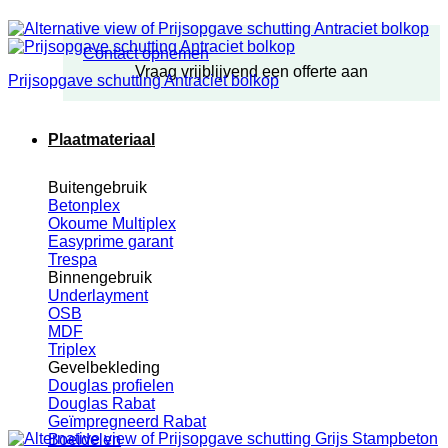
Contact opnemen
Vraag vrijblijvend een offerte aan
Prijsopgave schutting Antraciet bolkop
Plaatmateriaal
Buitengebruik
Betonplex
Okoume Multiplex
Easyprime garant
Trespa
Binnengebruik
Underlayment
OSB
MDF
Triplex
Gevelbekleding
Douglas profielen
Douglas Rabat
Geïmpregneerd Rabat
Boeidelen