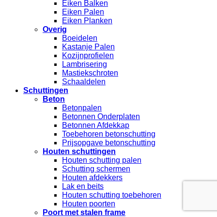
Eiken Balken
Eiken Palen
Eiken Planken
Overig
Boeidelen
Kastanje Palen
Kozijnprofielen
Lambrisering
Mastiekschroten
Schaaldelen
Schuttingen
Beton
Betonpalen
Betonnen Onderplaten
Betonnen Afdekkap
Toebehoren betonschutting
Prijsopgave betonschutting
Houten schuttingen
Houten schutting palen
Schutting schermen
Houten afdekkers
Lak en beits
Houten schutting toebehoren
Houten poorten
Poort met stalen frame