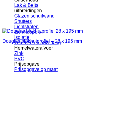
Lak & Beits
uitbreidingen
Glazen schuifwand
Shutters
Lichtstraten
Lichtkoepels
Isolatie
Douglas blokhutprofiel – 28 x 195 mm
Trimmen en afwerking
Hemelwaterafvoer
Zink
PVC
Prijsopgave
Prijsopgave op maat