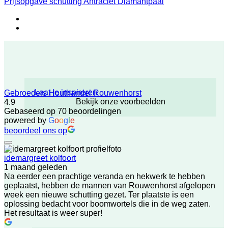
Prijsopgave schutting Antraciet Diamantpaal
Laat je inspireren
Gebroeders Houthandel Rouwenhorst
Bekijk onze voorbeelden
4.9
Gebaseerd op 70 beoordelingen
powered by
G
o
o
g
l
e
beoordeel ons op
idemargreet kolfoort
1 maand geleden
Na eerder een prachtige veranda en hekwerk te hebben
geplaatst, hebben de mannen van Rouwenhorst afgelopen
week een nieuwe schutting gezet. Ter plaatste is een
oplossing bedacht voor boomwortels die in de weg zaten.
Het resultaat is weer super!