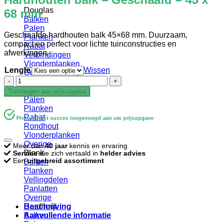
Douglas
68 mm
Balken
Palen
Geschaafde hardhouten balk 45×68 mm. Duurzaam,
Planken
compact en perfect voor lichte tuinconstructies en
Rabat
afwerkingen.
Verbindingen
Vlonderplanken
Lengte
Wissen
Gevelbekleding
Hardhouten
Geïmpregneerd
balk
Balken
Toevoegen aan prijsopgave
-
Palen
Geschaafd
Planken
-
Rabat
Product met succes toegevoegd aan uw prijsopgave
45
Rondhout
x
Vlonderplanken
68
Overige
Meer dan
40 jaar
kennis en ervaring
mm
Blank
Service
die zich vertaald in
helder advies
aantal
Een
uitgebreid assortiment
Balken
Planken
Vellingdelen
Panlatten
Overige
Beschrijving
Hardhout
Aanvullende informatie
Balken