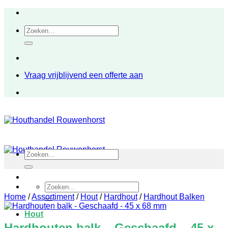
Ga
naar
Zoeken
inhoud
naar:
Vraag vrijblijvend een offerte aan
Zoeken
naar:
Zoeken
naar:
Home
/
Assortiment
/
Hout
/
Hardhout
/
Hardhout Balken
Hout
Hardhouten balk – Geschaafd – 45 x