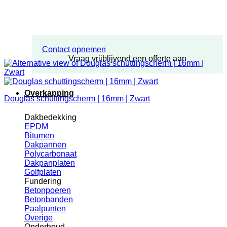
Contact opnemen
Vraag vrijblijvend een offerte aan
Overkapping
Douglas schuttingscherm | 16mm | Zwart
Dakbedekking
EPDM
Bitumen
Dakpannen
Polycarbonaat
Dakpanplaten
Golfplaten
Fundering
Betonpoeren
Betonbanden
Paalpunten
Overige
Onderhoud