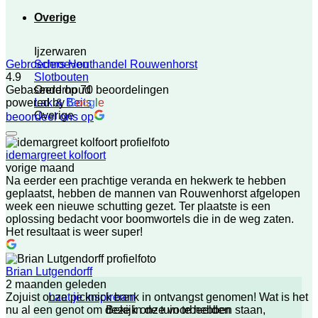
Overige
Ijzerwaren
Schroeven
Gebroeders Houthandel Rouwenhorst
Slotbouten
4.9
Onderhoud
Gebaseerd op 70 beoordelingen
Lak & Beits
powered by
G
o
o
g
l
e
Overige
beoordeel ons op
idemargreet kolfoort
vorige maand
Na eerder een prachtige veranda en hekwerk te hebben
geplaatst, hebben de mannen van Rouwenhorst afgelopen
week een nieuwe schutting gezet. Ter plaatste is een
oplossing bedacht voor boomwortels die in de weg zaten.
Het resultaat is weer super!
Brian Lutgendorff
2 maanden geleden
Laat je inspireren
Zojuist onze picknick bank in ontvangst genomen! Wat is het
Bekijk onze voorbeelden
nu al een genot om deze in de tuin te hebben staan,