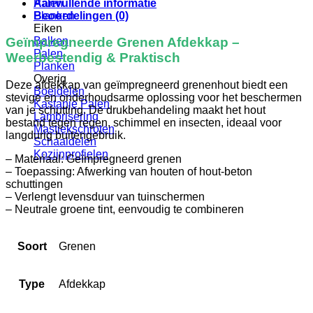
Aanvullende informatie
Palen
Beoordelingen (0)
Planken
Eiken
Balken
Geïmpregneerde Grenen Afdekkap –
Palen
Weerbestendig & Praktisch
Planken
Overig
Deze afdekkap van geïmpregneerd grenenhout biedt een
Boeidelen
stevige en onderhoudsarme oplossing voor het beschermen
Kastanje Palen
van je schutting. De drukbehandeling maakt het hout
Lambrisering
bestand tegen regen, schimmel en insecten, ideaal voor
Mastiekschroten
langdurig buitengebruik.
Schaaldelen
Kozijnprofielen
– Materiaal: Geïmpregneerd grenen
– Toepassing: Afwerking van houten of hout-beton
schuttingen
– Verlengt levensduur van tuinschermen
– Neutrale groene tint, eenvoudig te combineren
Soort
Grenen
Type
Afdekkap