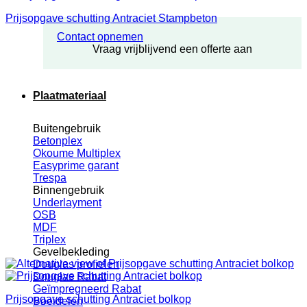
Prijsopgave schutting Antraciet Stampbeton
Contact opnemen
Vraag vrijblijvend een offerte aan
Plaatmateriaal
Buitengebruik
Betonplex
Okoume Multiplex
Easyprime garant
Trespa
Binnengebruik
Underlayment
OSB
MDF
Triplex
Gevelbekleding
Douglas profielen
Douglas Rabat
Geïmpregneerd Rabat
Prijsopgave schutting Antraciet bolkop
Boeidelen