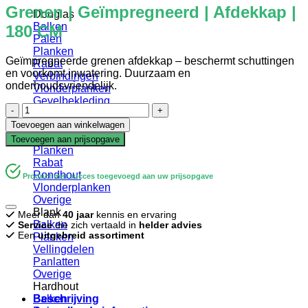
Grenen | Geïmpregneerd | Afdekkap |
Douglas
Balken
180 CM
Palen
Planken
Geïmpregneerde grenen afdekkap – beschermt schuttingen
Rabat
en voorkomt inwatering. Duurzaam en
Verbindingen
onderhoudsvriendelijk.
Vlonderplanken
Gevelbekleding
Grenen
Geïmpregneerd
|
Toevoegen aan winkelwagen
Balken
Geïmpregneerd
Palen
Toevoegen aan prijsopgave
|
Planken
Afdekkap
Rabat
|
Rondhout
Product met succes toegevoegd aan uw prijsopgave
180
Vlonderplanken
CM
Overige
aantal
Blank
Meer dan
40 jaar
kennis en ervaring
Balken
Service
die zich vertaald in
helder advies
Een
uitgebreid assortiment
Planken
Vellingdelen
Panlatten
Overige
Hardhout
Beschrijving
Balken