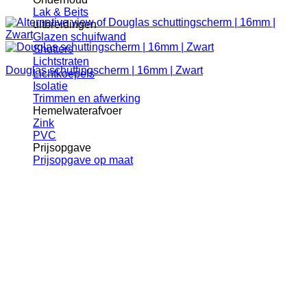
Lak & Beits
uitbreidingen
Glazen schuifwand
Shutters
Lichtstraten
Douglas schuttingscherm | 16mm | Zwart
Lichtkoepels
Isolatie
Trimmen en afwerking
Hemelwaterafvoer
Zink
PVC
Prijsopgave
Prijsopgave op maat