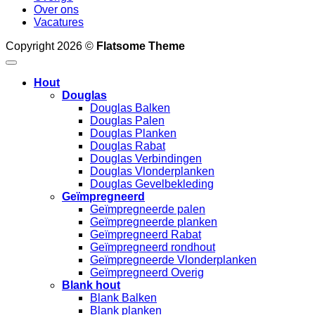
Over ons
Vacatures
Copyright 2026 ©
Flatsome Theme
Hout
Douglas
Douglas Balken
Douglas Palen
Douglas Planken
Douglas Rabat
Douglas Verbindingen
Douglas Vlonderplanken
Douglas Gevelbekleding
Geïmpregneerd
Geïmpregneerde palen
Geïmpregneerde planken
Geïmpregneerd Rabat
Geïmpregneerd rondhout
Geïmpregneerde Vlonderplanken
Geïmpregneerd Overig
Blank hout
Blank Balken
Blank planken