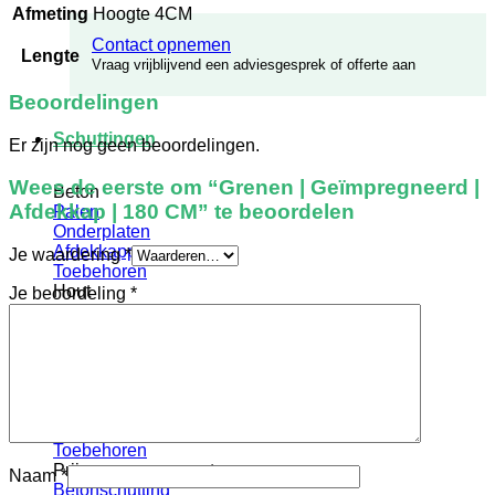
Afmeting
Hoogte 4CM
Contact opnemen
Lengte
Vraag vrijblijvend een adviesgesprek of offerte aan
Beoordelingen
Schuttingen
Er zijn nog geen beoordelingen.
Wees de eerste om “Grenen | Geïmpregneerd |
Beton
Afdekkap | 180 CM” te beoordelen
Palen
Onderplaten
Afdekkappen
Je waardering
*
Toebehoren
Hout
Je beoordeling
*
Palen
Schuttingschermen
Afdeklatten
Toebehoren
Lak en Beits
Schuttingdeuren
Hout met stalen frame
Toebehoren
Prijsopgave op maat
Naam
*
Betonschutting