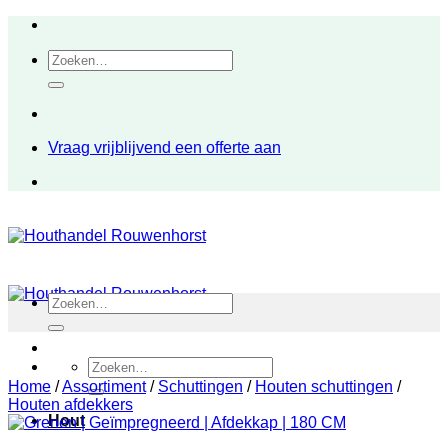
Ga
naar
Zoeken
inhoud
naar:
Vraag vrijblijvend een offerte aan
Zoeken
naar:
Zoeken
naar:
Home
/
Assortiment
/
Schuttingen
/
Houten schuttingen
/
Houten afdekkers
Hout