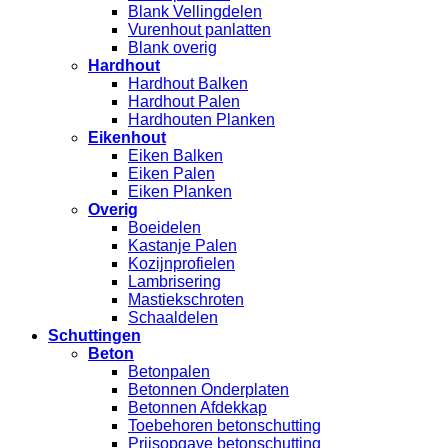
Blank Vellingdelen
Vurenhout panlatten
Blank overig
Hardhout
Hardhout Balken
Hardhout Palen
Hardhouten Planken
Eikenhout
Eiken Balken
Eiken Palen
Eiken Planken
Overig
Boeidelen
Kastanje Palen
Kozijnprofielen
Lambrisering
Mastiekschroten
Schaaldelen
Schuttingen
Beton
Betonpalen
Betonnen Onderplaten
Betonnen Afdekkap
Toebehoren betonschutting
Prijsopgave betonschutting