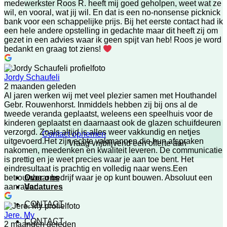
medewerkster Roos R. heeft mij goed geholpen, weet wat ze
wil, en vooral, wat jij wil. En dat is een no-nonsense picknick
bank voor een schappelijke prijs. Bij het eerste contact had ik
een hele andere opstelling in gedachte maar dit heeft zij om
gezet in een advies waar ik geen spijt van heb! Roos je word
bedankt en graag tot ziens!
Jordy Schaufeli
2 maanden geleden
Al jaren werken wij met veel plezier samen met Houthandel
Gebr. Rouwenhorst. Inmiddels hebben zij bij ons al de
tweede veranda geplaatst, weleens een speelhuis voor de
kinderen geplaatst en daarnaast ook de glazen schuifdeuren
verzorgd. Zoals altijd is alles weer vakkundig en netjes
Contact opnemen
uitgevoerd.Het zijn echte vakmannen die hun afspraken
Vraag vrijblijvend een offerte aan
nakomen, meedenken en kwaliteit leveren. De communicatie
is prettig en je weet precies waar je aan toe bent. Het
eindresultaat is prachtig en volledig naar wens.Een
Over ons
betrouwbaar bedrijf waar je op kunt bouwen. Absoluut een
Vacatures
aanrader!
CONTACT
Jere. My
CONTACT
2 maanden geleden