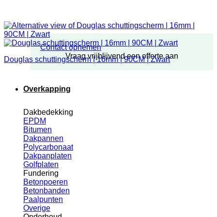
Contact opnemen
Vraag vrijblijvend een offerte aan
Douglas schuttingscherm | 16mm | 90CM | Zwart
Overkapping
Dakbedekking
EPDM
Bitumen
Dakpannen
Polycarbonaat
Dakpanplaten
Golfplaten
Fundering
Betonpoeren
Betonbanden
Paalpunten
Overige
Onderhoud