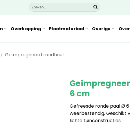
Zoeken
naar:
en
Overkapping
Plaatmateriaal
Overige
Over
/
Geïmpregneerd rondhout
Geïmpregneerd
6 cm
Gefreesde ronde paal Ø 
weerbestendig. Geschikt v
lichte tuinconstructies.