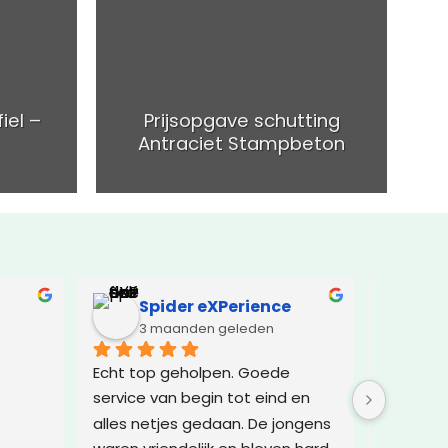
iel –
Prijsopgave schutting
Antraciet Stampbeton
Spider eXPerience
El
3 maanden geleden
5 
Echt top geholpen. Goede 
Geweldi
service van begin tot eind en 
alles netjes gedaan. De jongens 