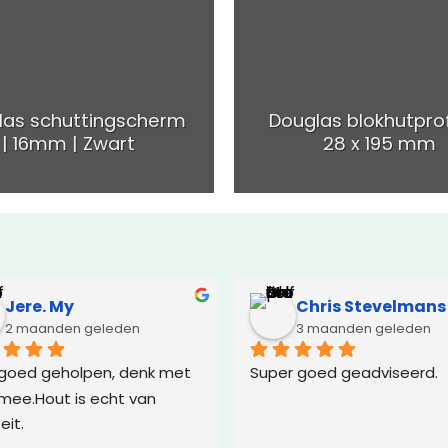
las schuttingscherm
Douglas blokhutprof
| 16mm | Zwart
28 x 195 mm
Jere. My
Chris Stevelmans
2 maanden geleden
3 maanden geleden
goed geholpen, denk met 
Super goed geadviseerd.
 mee.Hout is echt van 
eit.