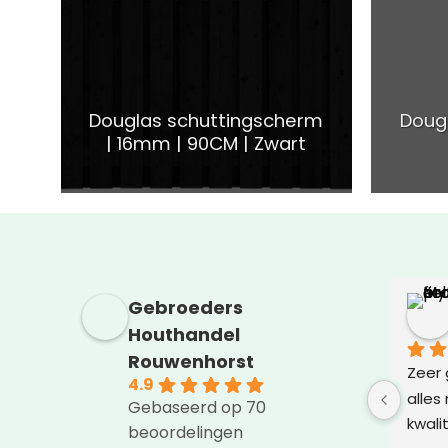
Douglas schuttingscherm
Doug
| 16mm | 90CM | Zwart
rff
Gebroeders
Jordy Schaufeli
n
2 maanden geleden
Houthandel
Rouwenhorst
k in 
Al jaren werken wij met veel 
Zeer 
4.9
t is het 
plezier samen met Houthandel 
alles
Gebaseerd op 70
e in de 
Gebr. Rouwenhorst. Inmiddels 
kwalit
beoordelingen