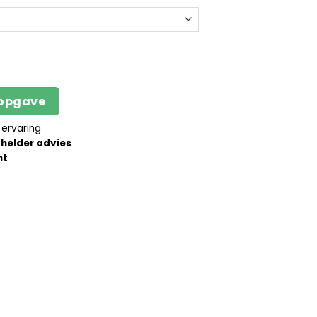
d - Ø 6 cm aantal
sopgave
 ervaring
n
helder advies
nt