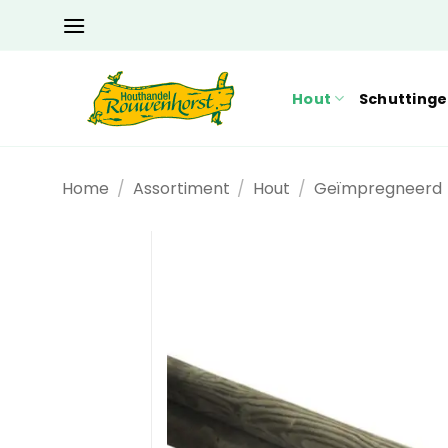
Ga
naar
inhoud
Hout
Schutting
Home
/
Assortiment
/
Hout
/
Geïmpregneerd