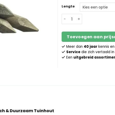
Lengte
Geïmpregneerde paal - Ron
Toevoegen aan prij
Meer dan
40 jaar
kennis en
Service
die zich vertaald i
Een
uitgebreid assortime
sch & Duurzaam Tuinhout