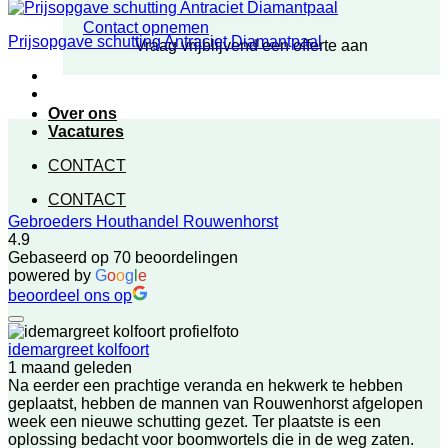
Contact opnemen
Prijsopgave schutting Antraciet Diamantpaal
Vraag vrijblijvend een offerte aan
Over ons
Vacatures
CONTACT
CONTACT
Gebroeders Houthandel Rouwenhorst
4.9
Gebaseerd op 70 beoordelingen
powered by
G
o
o
g
l
e
beoordeel ons op
idemargreet kolfoort
1 maand geleden
Na eerder een prachtige veranda en hekwerk te hebben
geplaatst, hebben de mannen van Rouwenhorst afgelopen
week een nieuwe schutting gezet. Ter plaatste is een
oplossing bedacht voor boomwortels die in de weg zaten.