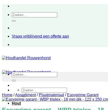
Ga
naar
Zoeken
inhoud
naar:
Vraag vrijblijvend een offerte aan
Zoeken
naar:
Zoeken
naar:
Home
/
Assortiment
/
Plaatmateriaal
/
Easyprime Garant
Hout
Easyprime garant – WBP triplex – 18