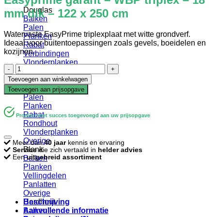
Douglas
mm dik – 122 x 250 cm
Balken
Palen
Watervaste EasyPrime triplexplaat met witte grondverf.
Planken
Ideaal voor buitentoepassingen zoals gevels, boeidelen en
Rabat
kozijnen.
Verbindingen
Vlonderplanken
Easyprime
Gevelbekleding
garant
Toevoegen aan winkelwagen
Geïmpregneerd
-
Balken
Toevoegen aan prijsopgave
WBP
Palen
triplex
Planken
-
Rabat
Product met succes toegevoegd aan uw prijsopgave
18
Rondhout
mm
Vlonderplanken
dik
Overige
Meer dan
40 jaar
kennis en ervaring
-
Blank
Service
die zich vertaald in
helder advies
122
Een
uitgebreid assortiment
Balken
x
Planken
250
Vellingdelen
cm
Panlatten
aantal
Overige
Beschrijving
Hardhout
Aanvullende informatie
Balken