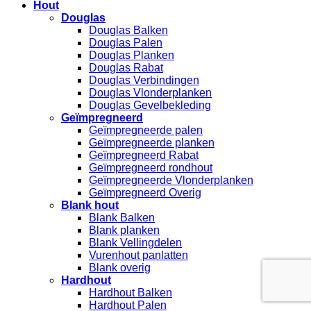
Hout
Douglas
Douglas Balken
Douglas Palen
Douglas Planken
Douglas Rabat
Douglas Verbindingen
Douglas Vlonderplanken
Douglas Gevelbekleding
Geïmpregneerd
Geïmpregneerde palen
Geïmpregneerde planken
Geïmpregneerd Rabat
Geïmpregneerd rondhout
Geïmpregneerde Vlonderplanken
Geïmpregneerd Overig
Blank hout
Blank Balken
Blank planken
Blank Vellingdelen
Vurenhout panlatten
Blank overig
Hardhout
Hardhout Balken
Hardhout Palen