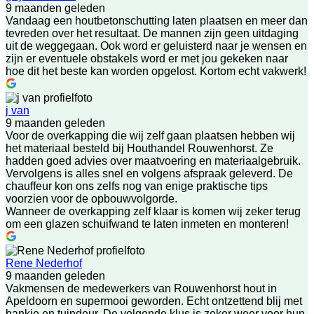
9 maanden geleden
Vandaag een houtbetonschutting laten plaatsen en meer dan
tevreden over het resultaat. De mannen zijn geen uitdaging
uit de weggegaan. Ook word er geluisterd naar je wensen en
zijn er eventuele obstakels word er met jou gekeken naar
hoe dit het beste kan worden opgelost. Kortom echt vakwerk!
j van
9 maanden geleden
Voor de overkapping die wij zelf gaan plaatsen hebben wij
het materiaal besteld bij Houthandel Rouwenhorst. Ze
hadden goed advies over maatvoering en materiaalgebruik.
Vervolgens is alles snel en volgens afspraak geleverd. De
chauffeur kon ons zelfs nog van enige praktische tips
voorzien voor de opbouwvolgorde.
Wanneer de overkapping zelf klaar is komen wij zeker terug
om een glazen schuifwand te laten inmeten en monteren!
Rene Nederhof
9 maanden geleden
Vakmensen de medewerkers van Rouwenhorst hout in
Apeldoorn en supermooi geworden. Echt ontzettend blij met
bankje en tuindeur. De volgende klus is zeker weer voor hun.