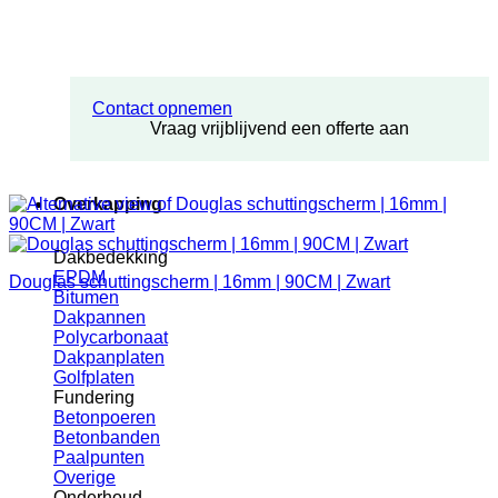
Contact opnemen
Vraag vrijblijvend een offerte aan
Overkapping
Dakbedekking
EPDM
Douglas schuttingscherm | 16mm | 90CM | Zwart
Bitumen
Dakpannen
Polycarbonaat
Dakpanplaten
Golfplaten
Fundering
Betonpoeren
Betonbanden
Paalpunten
Overige
Onderhoud