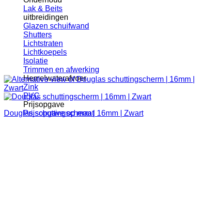
Lak & Beits
uitbreidingen
Glazen schuifwand
Shutters
Lichtstraten
Lichtkoepels
Isolatie
Trimmen en afwerking
Hemelwaterafvoer
Zink
PVC
Prijsopgave
Douglas schuttingscherm | 16mm | Zwart
Prijsopgave op maat