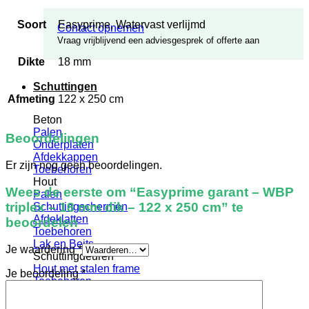
Soort
Easyprime, Watervast verlijmd
Contact opnemen
Vraag vrijblijvend een adviesgesprek of offerte aan
Dikte
18 mm
Schuttingen
Afmeting
122 x 250 cm
Beton
Palen
Beoordelingen
Onderplaten
Afdekkappen
Er zijn nog geen beoordelingen.
Toebehoren
Hout
Wees de eerste om “Easyprime garant – WBP
Palen
triplex – 18 mm dik – 122 x 250 cm” te
Schuttingschermen
Afdeklatten
beoordelen
Toebehoren
Lak en Beits
Je waardering
*
Schuttingdeuren
Hout met stalen frame
Je beoordeling
*
Toebehoren
Prijsopgave op maat
Betonschutting