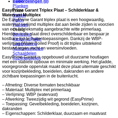
Beoordelingen (0)
Palen
Planken
EasyPrime Garant Triplex Plaat – Schilderklaar &
Eiken
Watervast Multiplex
Balken
De EasyPrime Garant triplex plaat is een hoogwaardig,
Palen
watervast verlijmd multiplex dat aan beide zijden is voorzien
Planken
van een fabrieksmatig aangebrachte witte primerlaag.
Overig
Hierdoor is de plaat direct overschilderbaar en bespaar je
Boeidelen
kostbare tijd bij buitentoepassingen. Dankzij de WBP-
Kastanje Palen
verlijming (Water Boiled Proof) is dit triplex uitstekend
Lambrisering
bestand tegen vocht en weersinvloeden.
Mastiekschroten
Schaaldelen
EasyPrime Garant is opgebouwd uit duurzame houtlagen
Kozijnprofielen
met een stabiele opbouw en minimale werking. Het gladde,
voorgegronde oppervlak maakt deze plaat uitermate geschikt
voor kozijnbekleding, boeidelen, dakranden en andere
zichtbare toepassingen in de buitenlucht.
– Afmeting: Diverse formaten beschikbaar
– Materiaal: Multiplex met primerlaag
– Verlijming: WBP (watervast)
– Afwerking: Tweezijdig wit gegrond (EasyPrime)
– Toepassing: Gevelbekleding, boeidelen, kozijnen,
dakranden
– Eigenschappen: Schilderklaar, duurzaam en maatvast