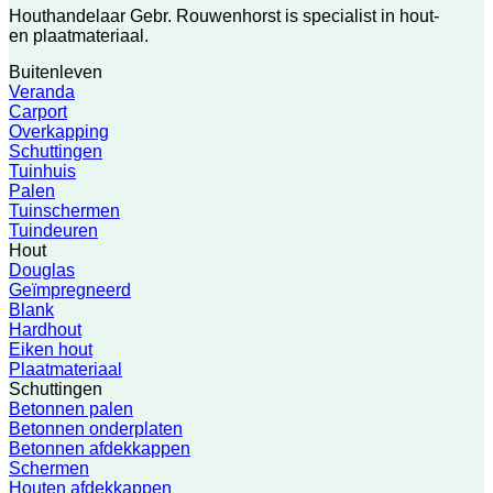
Houthandelaar Gebr. Rouwenhorst is specialist in hout-
en plaatmateriaal.
Buitenleven
Veranda
Carport
Overkapping
Schuttingen
Tuinhuis
Palen
Tuinschermen
Tuindeuren
Hout
Douglas
Geïmpregneerd
Blank
Hardhout
Eiken hout
Plaatmateriaal
Schuttingen
Betonnen palen
Betonnen onderplaten
Betonnen afdekkappen
Schermen
Houten afdekkappen