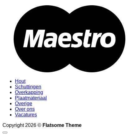
M
Hout
Schuttingen
Overkapping
Plaatmateriaal
Overige
Over ons
Vacatures
Copyright 2026 ©
Flatsome Theme