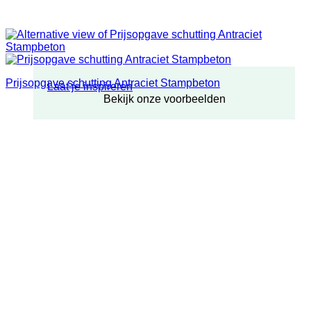
Prijsopgave schutting Antraciet Stampbeton
Laat je inspireren
Bekijk onze voorbeelden