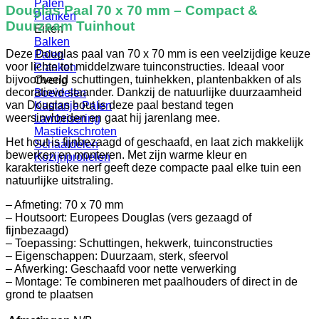
Palen
Douglas Paal 70 x 70 mm – Compact &
Planken
Duurzaam Tuinhout
Eiken
Balken
Deze Douglas paal van 70 x 70 mm is een veelzijdige keuze
Palen
voor lichte tot middelzware tuinconstructies. Ideaal voor
Planken
bijvoorbeeld schuttingen, tuinhekken, plantenbakken of als
Overig
decoratieve staander. Dankzij de natuurlijke duurzaamheid
Boeidelen
van Douglas hout is deze paal bestand tegen
Kastanje Palen
weersinvloeden en gaat hij jarenlang mee.
Lambrisering
Mastiekschroten
Het hout is fijnbezaagd of geschaafd, en laat zich makkelijk
Schaaldelen
bewerken en monteren. Met zijn warme kleur en
Kozijnprofielen
karakteristieke nerf geeft deze compacte paal elke tuin een
natuurlijke uitstraling.
– Afmeting: 70 x 70 mm
– Houtsoort: Europees Douglas (vers gezaagd of
fijnbezaagd)
– Toepassing: Schuttingen, hekwerk, tuinconstructies
– Eigenschappen: Duurzaam, sterk, sfeervol
– Afwerking: Geschaafd voor nette verwerking
– Montage: Te combineren met paalhouders of direct in de
grond te plaatsen