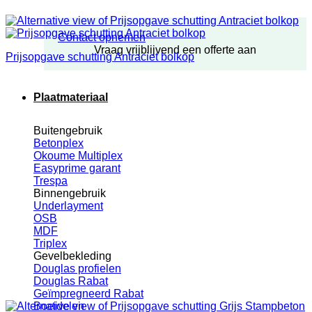
Contact opnemen
Vraag vrijblijvend een offerte aan
Prijsopgave schutting Antraciet bolkop
Plaatmateriaal
Buitengebruik
Betonplex
Okoume Multiplex
Easyprime garant
Trespa
Binnengebruik
Underlayment
OSB
MDF
Triplex
Gevelbekleding
Douglas profielen
Douglas Rabat
Geïmpregneerd Rabat
Boeidelen