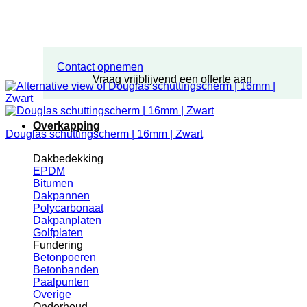
Contact opnemen
Vraag vrijblijvend een offerte aan
Overkapping
Douglas schuttingscherm | 16mm | Zwart
Dakbedekking
EPDM
Bitumen
Dakpannen
Polycarbonaat
Dakpanplaten
Golfplaten
Fundering
Betonpoeren
Betonbanden
Paalpunten
Overige
Onderhoud