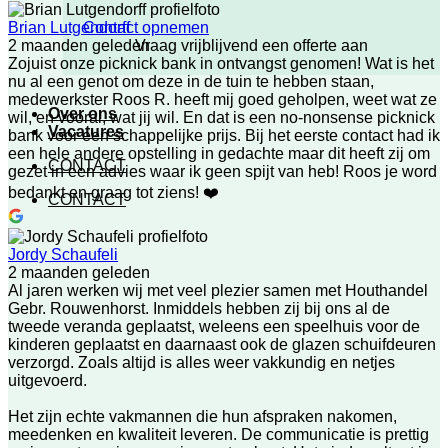
Contact opnemen
Brian Lutgendorff
Vraag vrijblijvend een offerte aan
2 maanden geleden
Zojuist onze picknick bank in ontvangst genomen! Wat is het
nu al een genot om deze in de tuin te hebben staan,
medewerkster Roos R. heeft mij goed geholpen, weet wat ze
Over ons
wil, en vooral, wat jij wil. En dat is een no-nonsense picknick
Vacatures
bank voor een schappelijke prijs. Bij het eerste contact had ik
een hele andere opstelling in gedachte maar dit heeft zij om
CONTACT
gezet in een advies waar ik geen spijt van heb! Roos je word
bedankt en graag tot ziens! ❤️
CONTACT
Jordy Schaufeli
2 maanden geleden
Al jaren werken wij met veel plezier samen met Houthandel
Gebr. Rouwenhorst. Inmiddels hebben zij bij ons al de
tweede veranda geplaatst, weleens een speelhuis voor de
kinderen geplaatst en daarnaast ook de glazen schuifdeuren
verzorgd. Zoals altijd is alles weer vakkundig en netjes
uitgevoerd.
Het zijn echte vakmannen die hun afspraken nakomen,
meedenken en kwaliteit leveren. De communicatie is prettig