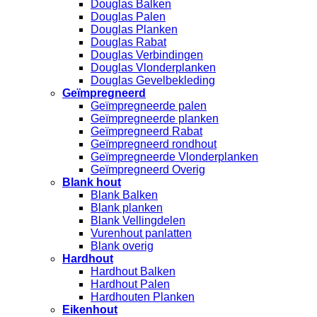
Douglas Balken
Douglas Palen
Douglas Planken
Douglas Rabat
Douglas Verbindingen
Douglas Vlonderplanken
Douglas Gevelbekleding
Geïmpregneerd
Geïmpregneerde palen
Geïmpregneerde planken
Geïmpregneerd Rabat
Geïmpregneerd rondhout
Geïmpregneerde Vlonderplanken
Geïmpregneerd Overig
Blank hout
Blank Balken
Blank planken
Blank Vellingdelen
Vurenhout panlatten
Blank overig
Hardhout
Hardhout Balken
Hardhout Palen
Hardhouten Planken
Eikenhout