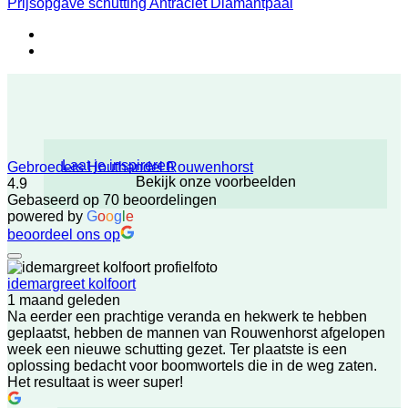
Prijsopgave schutting Antraciet Diamantpaal
Laat je inspireren
Gebroeders Houthandel Rouwenhorst
Bekijk onze voorbeelden
4.9
Gebaseerd op 70 beoordelingen
powered by
G
o
o
g
l
e
beoordeel ons op
idemargreet kolfoort
1 maand geleden
Na eerder een prachtige veranda en hekwerk te hebben
geplaatst, hebben de mannen van Rouwenhorst afgelopen
week een nieuwe schutting gezet. Ter plaatste is een
oplossing bedacht voor boomwortels die in de weg zaten.
Het resultaat is weer super!