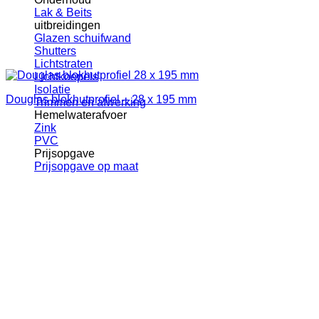
Lak & Beits
uitbreidingen
Glazen schuifwand
Shutters
Lichtstraten
Lichtkoepels
Isolatie
Douglas blokhutprofiel – 28 x 195 mm
Trimmen en afwerking
Hemelwaterafvoer
Zink
PVC
Prijsopgave
Prijsopgave op maat