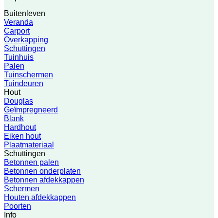
Buitenleven
Veranda
Carport
Overkapping
Schuttingen
Tuinhuis
Palen
Tuinschermen
Tuindeuren
Hout
Douglas
Geïmpregneerd
Blank
Hardhout
Eiken hout
Plaatmateriaal
Schuttingen
Betonnen palen
Betonnen onderplaten
Betonnen afdekkappen
Schermen
Houten afdekkappen
Poorten
Info