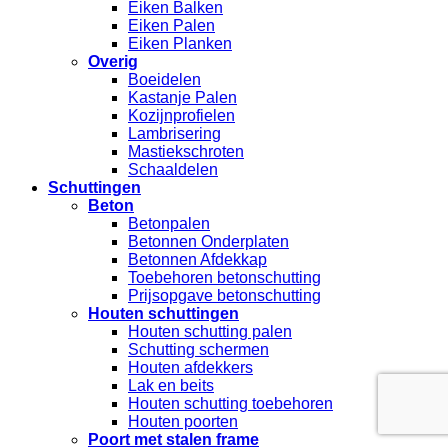
Eiken Balken
Eiken Palen
Eiken Planken
Overig
Boeidelen
Kastanje Palen
Kozijnprofielen
Lambrisering
Mastiekschroten
Schaaldelen
Schuttingen
Beton
Betonpalen
Betonnen Onderplaten
Betonnen Afdekkap
Toebehoren betonschutting
Prijsopgave betonschutting
Houten schuttingen
Houten schutting palen
Schutting schermen
Houten afdekkers
Lak en beits
Houten schutting toebehoren
Houten poorten
Poort met stalen frame