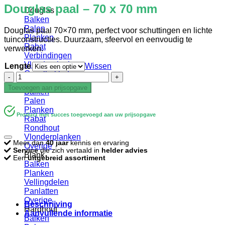
Douglas paal – 70 x 70 mm
Douglas
Balken
Palen
Douglas paal 70×70 mm, perfect voor schuttingen en lichte
Planken
tuinconstructies. Duurzaam, sfeervol en eenvoudig te
Rabat
verwerken.
Verbindingen
Vlonderplanken
Lengte
Wissen
Gevelbekleding
Douglas
Geïmpregneerd
paal
Toevoegen aan prijsopgave
Balken
-
Palen
70
Planken
x
Product met succes toegevoegd aan uw prijsopgave
Rabat
70
Rondhout
mm
Vlonderplanken
aantal
Meer dan
40 jaar
kennis en ervaring
Overige
Service
die zich vertaald in
helder advies
Blank
Een
uitgebreid assortiment
Balken
Planken
Vellingdelen
Panlatten
Overige
Beschrijving
Hardhout
Aanvullende informatie
Balken