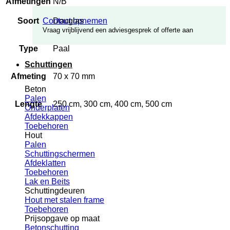
Afmetingen
N/B
Contact opnemen
Soort
Douglas
Vraag vrijblijvend een adviesgesprek of offerte aan
Type
Paal
Schuttingen
Afmeting
70 x 70 mm
Beton
Palen
Lengte
250 cm, 300 cm, 400 cm, 500 cm
Onderplaten
Afdekkappen
Toebehoren
Hout
Palen
Schuttingschermen
Afdeklatten
Toebehoren
Lak en Beits
Schuttingdeuren
Hout met stalen frame
Toebehoren
Prijsopgave op maat
Betonschutting