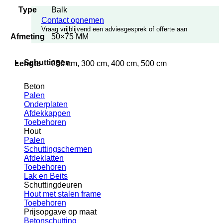
Type
Balk
Contact opnemen
Vraag vrijblijvend een adviesgesprek of offerte aan
Afmeting
50×75 MM
Schuttingen
Lengte
250 cm, 300 cm, 400 cm, 500 cm
Beton
Palen
Onderplaten
Afdekkappen
Toebehoren
Hout
Palen
Schuttingschermen
Afdeklatten
Toebehoren
Lak en Beits
Schuttingdeuren
Hout met stalen frame
Toebehoren
Prijsopgave op maat
Betonschutting