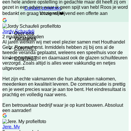
een hele andere opstelling in gedachte maar dit heeft zij om
gezet in een advies waar ik geen spijt van heb! Roos je word
Contact opnemen
Vraag vrijblijvend een offerte aan
bedankt en graag tot ziens! ❤️
Jordy Schaufeli
Over ons
2 maanden geleden
Vacatures
Al jaren werken wij met veel plezier samen met Houthandel
Gebr. Rouwenhorst. Inmiddels hebben zij bij ons al de
CONTACT
tweede veranda geplaatst, weleens een speelhuis voor de
kinderen geplaatst en daarnaast ook de glazen schuifdeuren
CONTACT
verzorgd. Zoals altijd is alles weer vakkundig en netjes
uitgevoerd.
Het zijn echte vakmannen die hun afspraken nakomen,
meedenken en kwaliteit leveren. De communicatie is prettig
en je weet precies waar je aan toe bent. Het eindresultaat is
prachtig en volledig naar wens.
Een betrouwbaar bedrijf waar je op kunt bouwen. Absoluut
een aanrader!
Jere. My