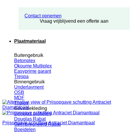
Contact opnemen
Vraag vrijblijvend een offerte aan
Plaatmateriaal
Buitengebruik
Betonplex
Okoume Multiplex
Easyprime garant
Trespa
Binnengebruik
Underlayment
OSB
MDF
Triplex
Gevelbekleding
Douglas profielen
Douglas Rabat
Prijsopgave schutting Antraciet Diamantpaal
Geïmpregneerd Rabat
Boeidelen