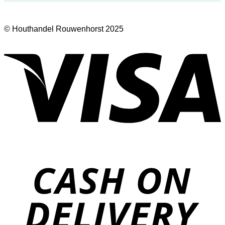
© Houthandel Rouwenhorst 2025
V
D