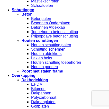
Mastiekschroten
Schaaldelen
Schuttingen
Beton
Betonpalen
Betonnen Onderplaten
Betonnen Afdekkap
Toebehoren betonschutting
Prijsopgave betonschutting
Houten schuttingen
Houten schutting palen
Schutting schermen
Houten afdekkers
Lak en beits
Houten schutting toebehoren
Houten poorten
Poort met stalen frame
Overkapping
Dakbedekking
EPDM
Bitumen
Dakpannen
Polycarbonaat
Dakpanplaten
Golfplaten