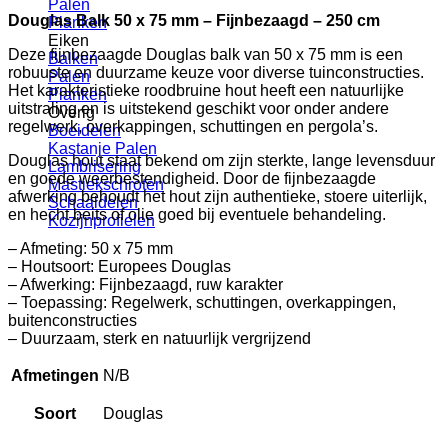
Palen
Douglas Balk 50 x 75 mm – Fijnbezaagd – 250 cm
Planken
Eiken
Deze fijnbezaagde Douglas balk van 50 x 75 mm is een
Balken
robuuste en duurzame keuze voor diverse tuinconstructies.
Palen
Het karakteristieke roodbruine hout heeft een natuurlijke
Planken
uitstraling en is uitstekend geschikt voor onder andere
Overig
regelwerk, overkappingen, schuttingen en pergola’s.
Boeidelen
Kastanje Palen
Douglas hout staat bekend om zijn sterkte, lange levensduur
Lambrisering
en goede weerbestendigheid. Door de fijnbezaagde
Mastiekschroten
afwerking behoudt het hout zijn authentieke, stoere uiterlijk,
Schaaldelen
en hecht beits of olie goed bij eventuele behandeling.
Kozijnprofielen
– Afmeting: 50 x 75 mm
– Houtsoort: Europees Douglas
– Afwerking: Fijnbezaagd, ruw karakter
– Toepassing: Regelwerk, schuttingen, overkappingen,
buitenconstructies
– Duurzaam, sterk en natuurlijk vergrijzend
Afmetingen
N/B
Soort
Douglas