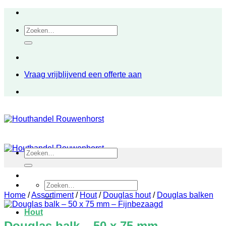
Ga
naar
Zoeken
inhoud
naar:
Vraag vrijblijvend een offerte aan
Zoeken
naar:
Zoeken
naar:
Home
/
Assortiment
/
Hout
/
Douglas hout
/
Douglas balken
Hout
Douglas balk – 50 x 75 mm –