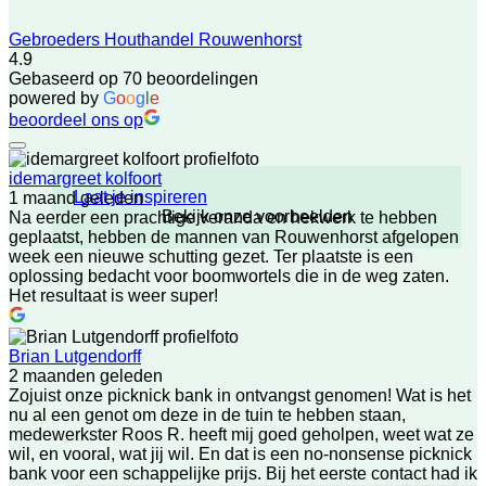
Gebroeders Houthandel Rouwenhorst
4.9
Gebaseerd op 70 beoordelingen
powered by
G
o
o
g
l
e
beoordeel ons op
idemargreet kolfoort
Laat je inspireren
1 maand geleden
Bekijk onze voorbeelden
Na eerder een prachtige veranda en hekwerk te hebben
geplaatst, hebben de mannen van Rouwenhorst afgelopen
week een nieuwe schutting gezet. Ter plaatste is een
oplossing bedacht voor boomwortels die in de weg zaten.
Het resultaat is weer super!
Brian Lutgendorff
2 maanden geleden
Zojuist onze picknick bank in ontvangst genomen! Wat is het
nu al een genot om deze in de tuin te hebben staan,
medewerkster Roos R. heeft mij goed geholpen, weet wat ze
wil, en vooral, wat jij wil. En dat is een no-nonsense picknick
bank voor een schappelijke prijs. Bij het eerste contact had ik