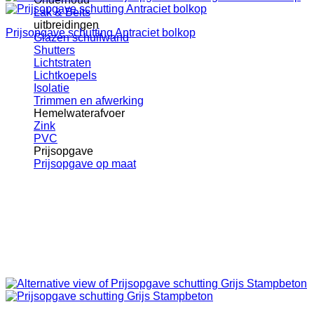
Lak & Beits
uitbreidingen
Prijsopgave schutting Antraciet bolkop
Glazen schuifwand
Shutters
Lichtstraten
Lichtkoepels
Isolatie
Trimmen en afwerking
Hemelwaterafvoer
Zink
PVC
Prijsopgave
Prijsopgave op maat