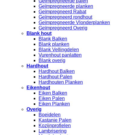
Geïmpregneerde palen
Geïmpregneerde planken
Geïmpregneerd Rabat
Geïmpregneerd rondhout
Geïmpregneerde Vlonderplanken
Geïmpregneerd Overig
Blank hout
Blank Balken
Blank planken
Blank Vellingdelen
Vurenhout panlatten
Blank overig
Hardhout
Hardhout Balken
Hardhout Palen
Hardhouten Planken
Eikenhout
Eiken Balken
Eiken Palen
Eiken Planken
Overig
Boeidelen
Kastanje Palen
Kozijnprofielen
Lambrisering