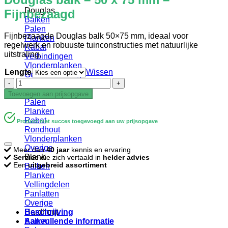
Douglas
Fijnbezaagd
Balken
Palen
Fijnbezaagde Douglas balk 50×75 mm, ideaal voor
Planken
regelwerk en robuuste tuinconstructies met natuurlijke
Rabat
uitstraling.
Verbindingen
Vlonderplanken
Lengte
Wissen
Gevelbekleding
Douglas
Geïmpregneerd
balk
Balken
Toevoegen aan prijsopgave
–
Palen
50
Planken
x
Rabat
Product met succes toegevoegd aan uw prijsopgave
75
Rondhout
mm
Vlonderplanken
–
Overige
Meer dan
40 jaar
kennis en ervaring
Fijnbezaagd
Blank
Service
die zich vertaald in
helder advies
aantal
Een
uitgebreid assortiment
Balken
Planken
Vellingdelen
Panlatten
Overige
Beschrijving
Hardhout
Aanvullende informatie
Balken