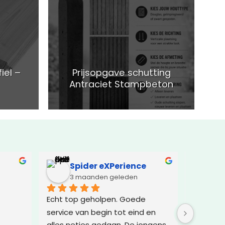
iel –
Prijsopgave schutting
Antraciet Stampbeton
Spider eXPerience
El
3 maanden geleden
5 
Echt top geholpen. Goede 
Geweldi
service van begin tot eind en 
alles netjes gedaan. De jongens 