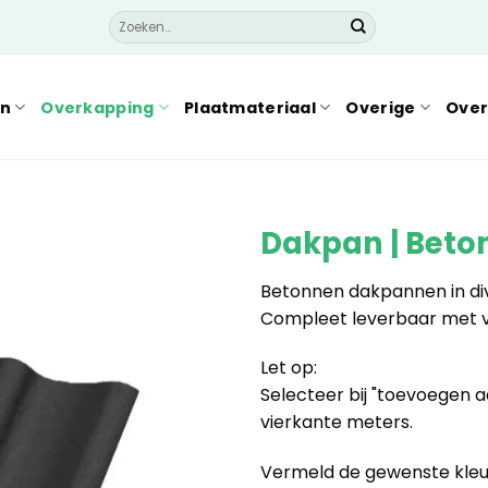
Zoeken
naar:
en
Overkapping
Plaatmateriaal
Overige
Over
Dakpan | Beton
Betonnen dakpannen in div
Compleet leverbaar met v
Let op:
Selecteer bij "toevoegen a
vierkante meters.
Vermeld de gewenste kleur