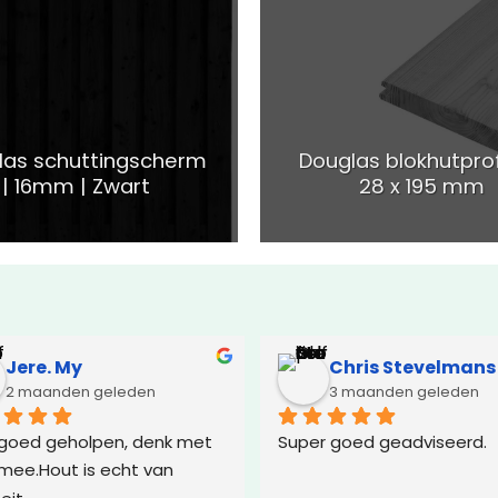
las schuttingscherm
Douglas blokhutprof
| 16mm | Zwart
28 x 195 mm
Jere. My
Chris Stevelmans
2 maanden geleden
3 maanden geleden
goed geholpen, denk met 
Super goed geadviseerd.
 mee.Hout is echt van 
eit.