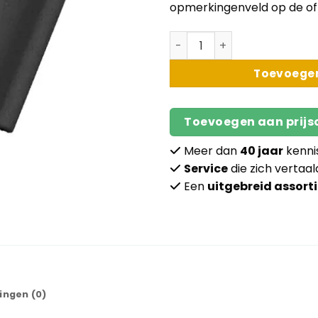
opmerkingenveld op de off
Dakpan | Beton | Zwart | Ma
Toevoege
Toevoegen aan prij
Meer dan
40 jaar
kenni
Service
die zich vertaal
Een
uitgebreid assort
ingen (0)