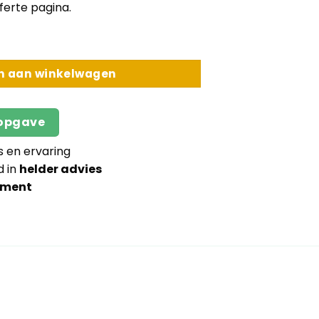
erte pagina.
t aantal
n aan winkelwagen
sopgave
s en ervaring
d in
helder advies
iment