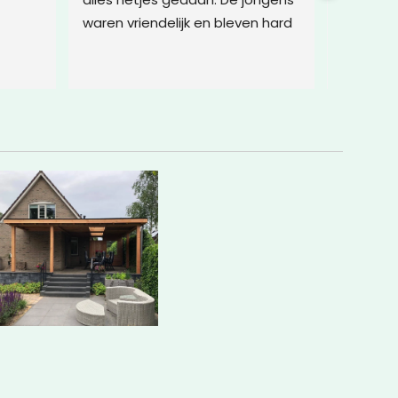
waren vriendelijk en bleven hard 
doorwerken, ondanks het 
slechte weer. Dat verdient wel 
respect, want het weer werkte 
totaal niet mee. Heb 
geprobeerd het een beetje 
goed te maken met genoeg 
koffie 
Zeker tevreden en ik 
zou ze zonder twijfel aanraden.