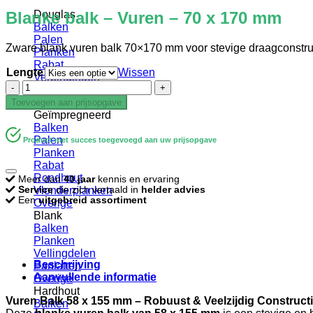
Blanke balk – Vuren – 70 x 170 mm
Douglas
Balken
Palen
Zware blank vuren balk 70×170 mm voor stevige draagconstru
Planken
Rabat
Lengte
Wissen
Verbindingen
Blanke
Vlonderplanken
balk
Gevelbekleding
Toevoegen aan prijsopgave
-
Geïmpregneerd
Vuren
Balken
-
Palen
Product met succes toegevoegd aan uw prijsopgave
70
Planken
x
Rabat
170
Rondhout
Meer dan
40 jaar
kennis en ervaring
mm
Service
die zich vertaald in
helder advies
Vlonderplanken
aantal
Een
uitgebreid assortiment
Overige
Blank
Balken
Planken
Vellingdelen
Beschrijving
Panlatten
Aanvullende informatie
Overige
Hardhout
Vuren Balk 58 x 155 mm – Robuust & Veelzijdig Construct
Balken