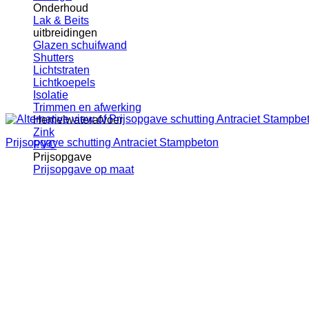
Onderhoud
Lak & Beits
uitbreidingen
Glazen schuifwand
Shutters
Lichtstraten
Lichtkoepels
Isolatie
Trimmen en afwerking
Hemelwaterafvoer
Zink
Prijsopgave schutting Antraciet Stampbeton
PVC
Prijsopgave
Prijsopgave op maat