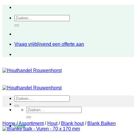
Ga
naar
Zoeken
inhoud
naar:
Vraag vrijblijvend een offerte aan
Zoeken
naar:
Zoeken
naar:
Home
/
Assortiment
/
Hout
/
Blank hout
/
Blank Balken
Hout