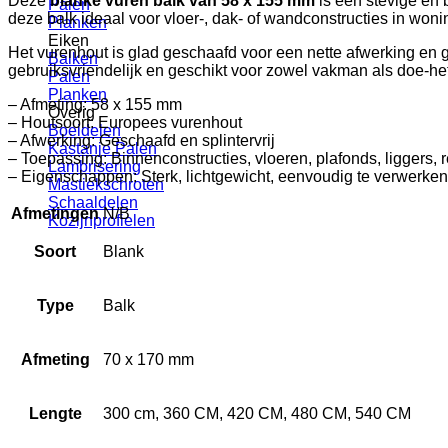
Deze
blanke vuren balk van 58 x 155 mm
is een stevige en 
Palen
deze balk ideaal voor vloer-, dak- of wandconstructies in wo
Planken
Eiken
Het vurenhout is glad geschaafd voor een nette afwerking en ge
Balken
gebruiksvriendelijk en geschikt voor zowel vakman als doe-het
Palen
Planken
– Afmeting: 58 x 155 mm
Overig
– Houtsoort: Europees vurenhout
Boeidelen
– Afwerking: Geschaafd en splintervrij
Kastanje Palen
– Toepassing: Binnenconstructies, vloeren, plafonds, liggers, 
Lambrisering
– Eigenschappen: Sterk, lichtgewicht, eenvoudig te verwerken
Mastiekschroten
Schaaldelen
Afmetingen
N/B
Kozijnprofielen
Soort
Blank
Type
Balk
Afmeting
70 x 170 mm
Lengte
300 cm, 360 CM, 420 CM, 480 CM, 540 CM