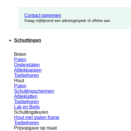
Contact opnemen
Vraag vrijblijvend een adviesgesprek of offerte aan
Schuttingen
Beton
Palen
Onderplaten
Afdekkappen
Toebehoren
Hout
Palen
Schuttingschermen
Afdeklatten
Toebehoren
Lak en Beits
Schuttingdeuren
Hout met stalen frame
Toebehoren
Prijsopgave op maat