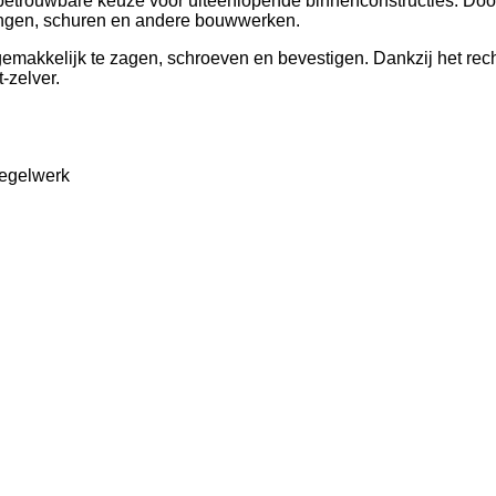
betrouwbare keuze voor uiteenlopende binnenconstructies. Doo
ningen, schuren en andere bouwwerken.
makkelijk te zagen, schroeven en bevestigen. Dankzij het rechte
-zelver.
regelwerk