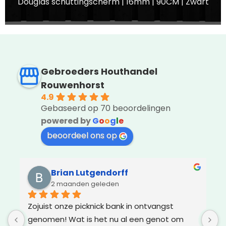
Douglas schuttingscherm | 16mm | 90CM | Zwart
Gebroeders Houthandel
Rouwenhorst
4.9
Gebaseerd op 70 beoordelingen
powered by
G
o
o
g
l
e
beoordeel ons op
Brian Lutgendorff
2 maanden geleden
k 
Zojuist onze picknick bank in ontvangst 
A
genomen! Wat is het nu al een genot om 
m