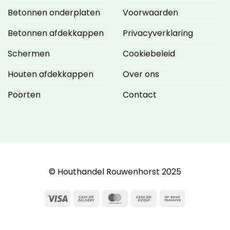
Betonnen onderplaten
Voorwaarden
Betonnen afdekkappen
Privacyverklaring
Schermen
Cookiebeleid
Houten afdekkappen
Over ons
Poorten
Contact
© Houthandel Rouwenhorst 2025
Visa
Cash
MasterCard
Cash
Bank
On
on
Transfer
Delivery
Pickup