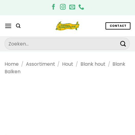
Ga
naar
inhoud
CONTACT
Zoeken
naar:
Home
/
Assortiment
/
Hout
/
Blank hout
/
Blank
Balken