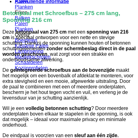
Aanvullende informatie
Palen
Planken
Eiken
Betonpaal met Schroefbus – 275 cm lang,
Balken
Sponning 216 cm
Palen
Planken
Deze
betonpaal van 275 cm
met een
sponning van 216
Overig
cm
is speciaal ontworpen voor een nette en stevige
Boeidelen
schutting. Dankzij de sponning kunnen houten of betonnen
Kastanje Palen
schuttingelementen
zonder schermbeslag direct in de paal
Lambrisering
worden geschoven
, wat zorgt voor een strakke en
Mastiekschroten
onderhoudsarme afwerking.
Schaaldelen
Kozijnprofielen
De
geïntegreerde schroefbus aan de bovenzijde
maakt
het mogelijk om een bovenbalk of afdeklat te monteren, voor
extra stevigheid en een mooie, afgewerkte uitstraling. Door
de paal te combineren met een of meerdere onderplaten,
bescherm je het hout tegen vocht en vuil, en verleng je de
levensduur van je schutting aanzienlijk.
Wil je een
volledig betonnen schutting
? Door meerdere
onderplaten boven elkaar te stapelen in de sponning, is ook
dat mogelijk – ideaal voor maximale privacy en minimale
onderhoud.
De eindpaal is voorzien van een
sleuf aan één zijde.