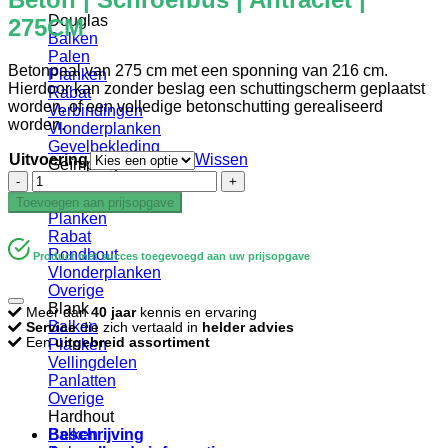
Douglas
275CM
Balken
Palen
Betonpaal van 275 cm met een sponning van 216 cm.
Planken
Hierdoor kan zonder beslag een schuttingscherm geplaatst
Rabat
worden, of een volledige betonschutting gerealiseerd
Verbindingen
worden.
Vlonderplanken
Gevelbekleding
Uitvoering
Wissen
Geïmpregneerd
Beton
Balken
|
Palen
Toevoegen aan prijsopgave
Schroefbus
Planken
|
Rabat
Antraciet
Rondhout
Product met succes toegevoegd aan uw prijsopgave
|
Vlonderplanken
275CM
Overige
aantal
Blank
Meer dan
40 jaar
kennis en ervaring
Balken
Service
die zich vertaald in
helder advies
Een
uitgebreid assortiment
Planken
Vellingdelen
Panlatten
Overige
Hardhout
Beschrijving
Balken