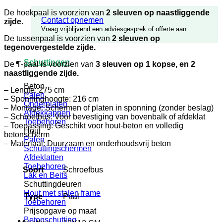
De hoekpaal is voorzien van
2 sleuven op naastliggende
Contact opnemen
zijde.
Vraag vrijblijvend een adviesgesprek of offerte aan
De tussenpaal is voorzien van
2 sleuven op
tegenovergestelde zijde.
Schuttingen
De T-paal is voorzien van
3 sleuven op 1 kopse, en 2
naastliggende zijde.
Beton
– Lengte: 275 cm
Palen
– Sponninghoogte: 216 cm
Onderplaten
– Montage: Schermen of platen in sponning (zonder beslag)
Afdekkappen
– Schroefbus: Voor bevestiging van bovenbalk of afdeklat
Toebehoren
– Toepassing: Geschikt voor hout-beton en volledig
Hout
betonscherm
Palen
– Materiaal: Duurzaam en onderhoudsvrij beton
Schuttingschermen
Afdeklatten
Toebehoren
Soort
Schroefbus
Lak en Beits
Schuttingdeuren
Hout met stalen frame
Type
Paal
Toebehoren
Prijsopgave op maat
Betonschutting