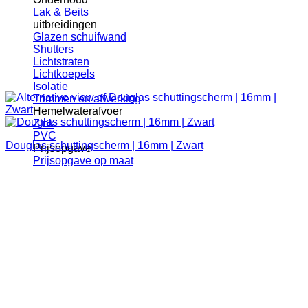
Lak & Beits
uitbreidingen
Glazen schuifwand
Shutters
Lichtstraten
Lichtkoepels
Isolatie
Trimmen en afwerking
Hemelwaterafvoer
Zink
PVC
Douglas schuttingscherm | 16mm | Zwart
Prijsopgave
Prijsopgave op maat