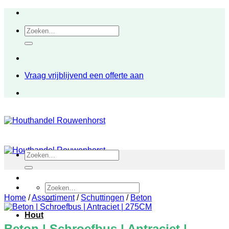
Ga
naar
Zoeken
inhoud
naar:
Vraag vrijblijvend een offerte aan
Zoeken
naar:
Zoeken
naar:
Home
/
Assortiment
/
Schuttingen
/
Beton
Hout
Beton | Schroefbus | Antraciet |