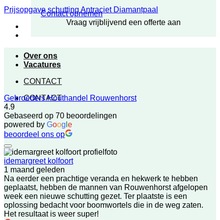
Prijsopgave schutting Antraciet Diamantpaal
Contact opnemen
Vraag vrijblijvend een offerte aan
Over ons
Vacatures
CONTACT
CONTACT
Gebroeders Houthandel Rouwenhorst
4.9
Gebaseerd op 70 beoordelingen
powered by
G
o
o
g
l
e
beoordeel ons op
idemargreet kolfoort
1 maand geleden
Na eerder een prachtige veranda en hekwerk te hebben
geplaatst, hebben de mannen van Rouwenhorst afgelopen
week een nieuwe schutting gezet. Ter plaatste is een
oplossing bedacht voor boomwortels die in de weg zaten.
Het resultaat is weer super!