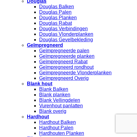
Douglas
Douglas Balken
Douglas Palen
Douglas Planken
Douglas Rabat
Douglas Verbindingen
Douglas Vlonderplanken
Douglas Gevelbekleding
Geïmpregneerd
Geïmpregneerde palen
Geïmpregneerde planken
Geïmpregneerd Rabat
Geïmpregneerd rondhout
Geïmpregneerde Vlonderplanken
Geïmpregneerd Overig
Blank hout
Blank Balken
Blank planken
Blank Vellingdelen
Vurenhout panlatten
Blank overig
Hardhout
Hardhout Balken
Hardhout Palen
Hardhouten Planken