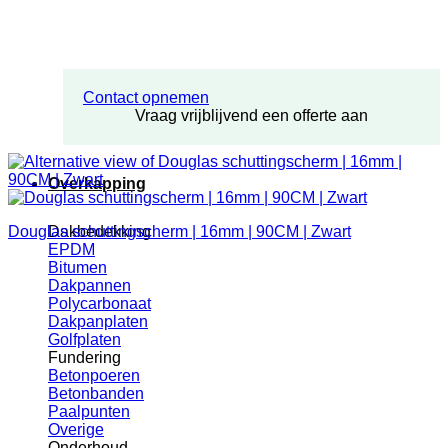
Contact opnemen
Vraag vrijblijvend een offerte aan
Overkapping
Dakbedekking
Douglas schuttingscherm | 16mm | 90CM | Zwart
EPDM
Bitumen
Dakpannen
Polycarbonaat
Dakpanplaten
Golfplaten
Fundering
Betonpoeren
Betonbanden
Paalpunten
Overige
Onderhoud