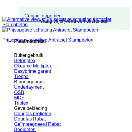
Contact opnemen
Vraag vrijblijvend een offerte aan
Prijsopgave schutting Antraciet Stampbeton
Plaatmateriaal
Buitengebruik
Betonplex
Okoume Multiplex
Easyprime garant
Trespa
Binnengebruik
Underlayment
OSB
MDF
Triplex
Gevelbekleding
Douglas profielen
Douglas Rabat
Geïmpregneerd Rabat
Boeidelen