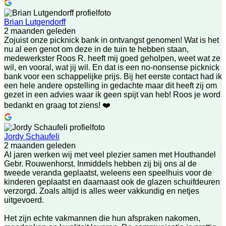
Brian Lutgendorff
2 maanden geleden
Zojuist onze picknick bank in ontvangst genomen! Wat is het
nu al een genot om deze in de tuin te hebben staan,
medewerkster Roos R. heeft mij goed geholpen, weet wat ze
wil, en vooral, wat jij wil. En dat is een no-nonsense picknick
bank voor een schappelijke prijs. Bij het eerste contact had ik
een hele andere opstelling in gedachte maar dit heeft zij om
gezet in een advies waar ik geen spijt van heb! Roos je word
bedankt en graag tot ziens! ❤️
Jordy Schaufeli
2 maanden geleden
Al jaren werken wij met veel plezier samen met Houthandel
Gebr. Rouwenhorst. Inmiddels hebben zij bij ons al de
tweede veranda geplaatst, weleens een speelhuis voor de
kinderen geplaatst en daarnaast ook de glazen schuifdeuren
verzorgd. Zoals altijd is alles weer vakkundig en netjes
uitgevoerd.
Het zijn echte vakmannen die hun afspraken nakomen,