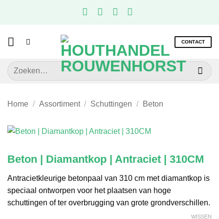
Ga
naar
inhoud
CONTACT
Zoeken
naar:
Home
/
Assortiment
/
Schuttingen
/
Beton
Beton | Diamantkop | Antraciet | 310CM
Antracietkleurige betonpaal van 310 cm met diamantkop is
speciaal ontworpen voor het plaatsen van hoge
schuttingen of ter overbrugging van grote grondverschillen.
WISSEN