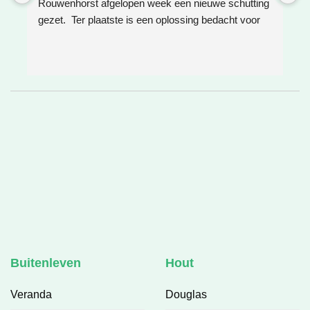
Rouwenhorst afgelopen week een nieuwe schutting 
h
gezet.  Ter plaatste is een oplossing bedacht voor 
g
boomwortels die in de weg zaten. Het resultaat is 
w
weer super!
e
e
h
v
❤
Buitenleven
Hout
Veranda
Douglas