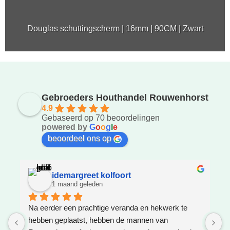
Douglas schuttingscherm | 16mm | 90CM | Zwart
Gebroeders Houthandel Rouwenhorst
4.9
Gebaseerd op 70 beoordelingen
powered by
G
o
o
g
l
e
beoordeel ons op
idemargreet kolfoort
1 maand geleden
Na eerder een prachtige veranda en hekwerk te 
Z
hebben geplaatst, hebben de mannen van 
W