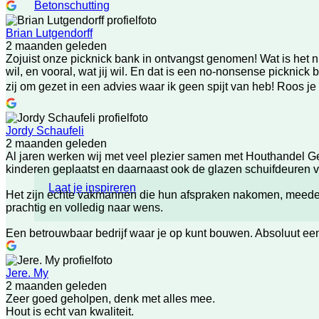
Betonschutting
Brian Lutgendorff
2 maanden geleden
Zojuist onze picknick bank in ontvangst genomen! Wat is het 
wil, en vooral, wat jij wil. En dat is een no-nonsense picknick 
zij om gezet in een advies waar ik geen spijt van heb! Roos je
Jordy Schaufeli
2 maanden geleden
Al jaren werken wij met veel plezier samen met Houthandel Ge
kinderen geplaatst en daarnaast ook de glazen schuifdeuren ve
Laat je inspireren
Het zijn echte vakmannen die hun afspraken nakomen, meedenken
prachtig en volledig naar wens.
Een betrouwbaar bedrijf waar je op kunt bouwen. Absoluut ee
Jere. My
2 maanden geleden
Zeer goed geholpen, denk met alles mee.
Hout is echt van kwaliteit.