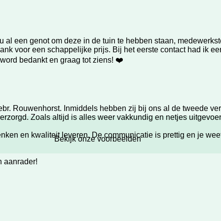
nu al een genot om deze in de tuin te hebben staan, medewerkst
bank voor een schappelijke prijs. Bij het eerste contact had ik e
 word bedankt en graag tot ziens! ❤️
br. Rouwenhorst. Inmiddels hebben zij bij ons al de tweede ve
rzorgd. Zoals altijd is alles weer vakkundig en netjes uitgevoer
 en kwaliteit leveren. De communicatie is prettig en je weet p
Bekijk onze voorbeelden
n aanrader!