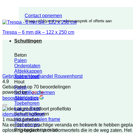
Contact opnemen
Vraag vrijblijvend een adviesgesprek of offerte aan
Trespa – 6 mm dik – 122 x 250 cm
Schuttingen
Beton
Palen
Onderplaten
Afdekkappen
Gebroeders Houthandel Rouwenhorst
Toebehoren
4.9
Hout
Gebaseerd op 70 beoordelingen
Palen
powered by
G
o
o
g
l
e
Schuttingschermen
Afdeklatten
beoordeel ons op
Toebehoren
Lak en Beits
Schuttingdeuren
idemargreet kolfoort
Hout met stalen frame
1 maand geleden
Toebehoren
Na eerder een prachtige veranda en hekwerk te hebben gepla
Prijsopgave op maat
oplossing bedacht voor boomwortels die in de weg zaten. Het r