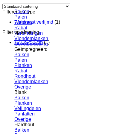
Douglas
Balken
Filteren op type
Palen
Watervast verlijmd
(1)
Planken
Rabat
Filter op afmeting
Verbindingen
Vlonderplanken
122 x 250 cm
(1)
Gevelbekleding
Geïmpregneerd
Balken
Palen
Planken
Rabat
Rondhout
Vlonderplanken
Overige
Blank
Balken
Planken
Vellingdelen
Panlatten
Overige
Hardhout
Balken