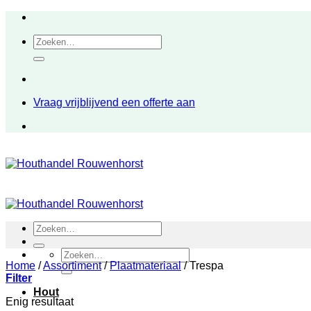
Ga
naar
Zoeken
inhoud
naar:
Vraag vrijblijvend een offerte aan
Zoeken
naar:
Zoeken
Home
/
Assortiment
naar:
/
Plaatmateriaal
/
Trespa
Filter
Hout
Enig resultaat