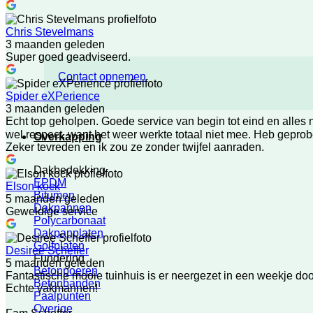
Chris Stevelmans
3 maanden geleden
Super goed geadviseerd.
Contact opnemen
Spider eXPerience
3 maanden geleden
Echt top geholpen. Goede service van begin tot eind en alles
wel respect, want het weer werkte totaal niet mee. Heb gepro
Overkapping
Zeker tevreden en ik zou ze zonder twijfel aanraden.
Dakbedekking
EPDM
Elson kock
Bitumen
5 maanden geleden
Dakpannen
Geweldige service
Polycarbonaat
Dakpanplaten
Golfplaten
Desiree Scheffer
Fundering
5 maanden geleden
Betonpoeren
Fantastische mooie tuinhuis is er neergezet in een weekje do
Betonbanden
Echte vakmannen!
Paalpunten
Overige