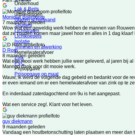
Fam Scheffer
Onderhoud
Lak & Beits
uitbreidingen
Monique Boerboom
Glazen schuifwand
7 maanden geleden
Shutters
Wow wat een geweldig werk hebben de mannen van Rouwenhors
Lichtstraten
dat ze zouden komen maar jawel hoor en alles in 1 dag klaar!
Lichtkoepels
Isolatie
Trimmen en afwerking
D Rom
Hemelwaterafvoer
8 maanden geleden
Zink
Wat een mooi werk hebben jullie weer geleverd, al jaren bij a
PVC
Mannen dank voor dit mooie werk.
Prijsopgave
Prijsopgave op maat
Wauw, ik werd de volgende dag gebeld en bedankt voor de revie
er even iemand om er een hemelwaterafvoer van zink op te zett
En inderdaad zaterdagochtend om 9u is het aangepast.
Wat een service zeg!. Klant voor het leven.
guy diekmann
9 maanden geleden
Vandaag een houtbetonschutting laten plaatsen en meer dan te