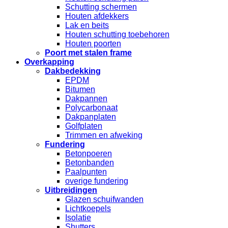
Schutting schermen
Houten afdekkers
Lak en beits
Houten schutting toebehoren
Houten poorten
Poort met stalen frame
Overkapping
Dakbedekking
EPDM
Bitumen
Dakpannen
Polycarbonaat
Dakpanplaten
Golfplaten
Trimmen en afweking
Fundering
Betonpoeren
Betonbanden
Paalpunten
overige fundering
Uitbreidingen
Glazen schuifwanden
Lichtkoepels
Isolatie
Shutters