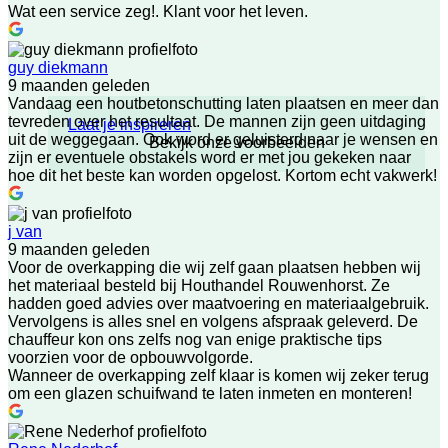
Wat een service zeg!. Klant voor het leven.
guy diekmann
9 maanden geleden
Vandaag een houtbetonschutting laten plaatsen en meer dan
tevreden over het resultaat. De mannen zijn geen uitdaging
Laat je inspireren
uit de weggegaan. Ook word er geluisterd naar je wensen en
Bekijk onze voorbeelden
zijn er eventuele obstakels word er met jou gekeken naar
hoe dit het beste kan worden opgelost. Kortom echt vakwerk!
j van
9 maanden geleden
Voor de overkapping die wij zelf gaan plaatsen hebben wij
het materiaal besteld bij Houthandel Rouwenhorst. Ze
hadden goed advies over maatvoering en materiaalgebruik.
Vervolgens is alles snel en volgens afspraak geleverd. De
chauffeur kon ons zelfs nog van enige praktische tips
voorzien voor de opbouwvolgorde.
Wanneer de overkapping zelf klaar is komen wij zeker terug
om een glazen schuifwand te laten inmeten en monteren!