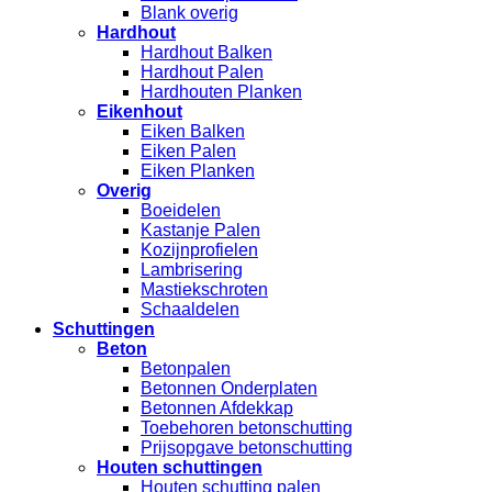
Blank overig
Hardhout
Hardhout Balken
Hardhout Palen
Hardhouten Planken
Eikenhout
Eiken Balken
Eiken Palen
Eiken Planken
Overig
Boeidelen
Kastanje Palen
Kozijnprofielen
Lambrisering
Mastiekschroten
Schaaldelen
Schuttingen
Beton
Betonpalen
Betonnen Onderplaten
Betonnen Afdekkap
Toebehoren betonschutting
Prijsopgave betonschutting
Houten schuttingen
Houten schutting palen