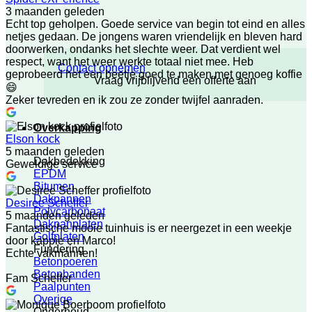
3 maanden geleden
Echt top geholpen. Goede service van begin tot eind en alles
netjes gedaan. De jongens waren vriendelijk en bleven hard
doorwerken, ondanks het slechte weer. Dat verdient wel
respect, want het weer werkte totaal niet mee. Heb
Contact opnemen
geprobeerd het een beetje goed te maken met genoeg koffie
Vraag vrijblijvend een offerte aan
😄
Zeker tevreden en ik zou ze zonder twijfel aanraden.
Overkapping
Elson kock
5 maanden geleden
Dakbedekking
Geweldige service
EPDM
Bitumen
Dakpannen
Desiree Scheffer
Polycarbonaat
5 maanden geleden
Dakpanplaten
Fantastische mooie tuinhuis is er neergezet in een weekje
Golfplaten
door kappie en Marco!
Fundering
Echte vakmannen!
Betonpoeren
Betonbanden
Fam Scheffer
Paalpunten
Overige
Onderhoud