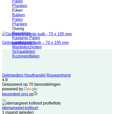
Palen
Planken
Eiken
Balken
Palen
Planken
Overig
Boeidelen
Kastanje Palen
Lambrisering
Geïmpregneerde balk – 70 x 195 mm
Mastiekschroten
Schaaldelen
Kozijnprofielen
Gebroeders Houthandel Rouwenhorst
4.9
Gebaseerd op 70 beoordelingen
powered by
G
o
o
g
l
e
beoordeel ons op
idemargreet kolfoort
1 maand geleden