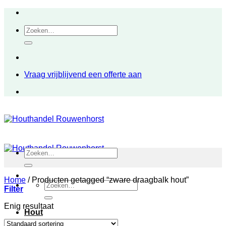
Ga
naar
Zoeken
inhoud
naar:
Vraag vrijblijvend een offerte aan
Zoeken
naar:
Home
/
Producten getagged “zware draagbalk hout”
Zoeken
Filter
naar:
Enig resultaat
Hout