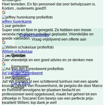
Heel tevreden. En fijn personeel dat zeer behulpzaam is.
Kortom , ouderwets goed!!!
jeffrey hurenkamp
1 jaar geleden
Super snel en fijne in geregeld. Ze hebben een mooie
veranda met glazen schuifpui geplaatst. Vriendelijke en
Contact opnemen
goede vaklieden.
Vraag vrijblijvend een offerte aan
Willem schakelaar
Overige
1 jaar geleden
Zeer vriendelijk en een goed advies en ze denken mee
Ijzerwaren
Schroeven
Ad Van den Eerenbeemt
Slotbouten
1 jaar geleden
Onderhoud
Ja!! We hadden al een schitterend tuinhuis met een aparte
Lak & Beits
knusse zithoek van Rouwenhorst, de pergola die door Marco
Overige
en Remond vervolgens ter plaatsen bedacht en
professioneel werd opgebouwd, maakt het geheel tot een
zithoekje in Toscane! Een bewijs van een perfecte prijs-
kwaliteit! Willem: top dank je wel!