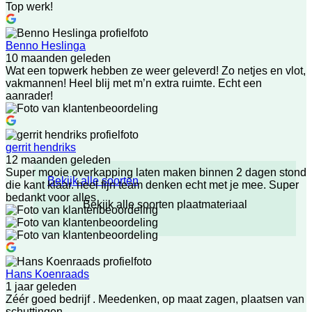
Top werk!
Benno Heslinga
10 maanden geleden
Wat een topwerk hebben ze weer geleverd! Zo netjes en vlot,
vakmannen! Heel blij met m’n extra ruimte. Echt een
aanrader!
gerrit hendriks
12 maanden geleden
Super mooie overkapping laten maken binnen 2 dagen stond
Bekijk alle soorten
die kant klaar. heel fijn team denken echt met je mee. Super
bedankt voor alles
Bekijk alle soorten plaatmateriaal
Hans Koenraads
1 jaar geleden
Zéér goed bedrijf . Meedenken, op maat zagen, plaatsen van
schuttingen