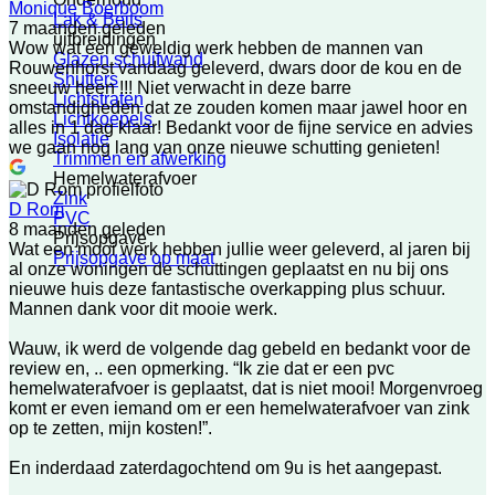
Monique Boerboom
Lak & Beits
7 maanden geleden
uitbreidingen
Wow wat een geweldig werk hebben de mannen van
Glazen schuifwand
Rouwenhorst vandaag geleverd, dwars door de kou en de
Shutters
sneeuw heen !!! Niet verwacht in deze barre
Lichtstraten
omstandigheden dat ze zouden komen maar jawel hoor en
Lichtkoepels
alles in 1 dag klaar! Bedankt voor de fijne service en advies
Isolatie
we gaan nog lang van onze nieuwe schutting genieten!
Trimmen en afwerking
Hemelwaterafvoer
Zink
D Rom
PVC
8 maanden geleden
Prijsopgave
Wat een mooi werk hebben jullie weer geleverd, al jaren bij
Prijsopgave op maat
al onze woningen de schuttingen geplaatst en nu bij ons
nieuwe huis deze fantastische overkapping plus schuur.
Mannen dank voor dit mooie werk.
Wauw, ik werd de volgende dag gebeld en bedankt voor de
review en, .. een opmerking. “Ik zie dat er een pvc
hemelwaterafvoer is geplaatst, dat is niet mooi! Morgenvroeg
komt er even iemand om er een hemelwaterafvoer van zink
op te zetten, mijn kosten!”.
En inderdaad zaterdagochtend om 9u is het aangepast.