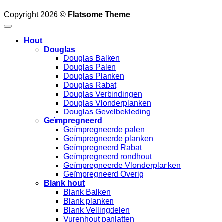
Copyright 2026 ©
Flatsome Theme
Hout
Douglas
Douglas Balken
Douglas Palen
Douglas Planken
Douglas Rabat
Douglas Verbindingen
Douglas Vlonderplanken
Douglas Gevelbekleding
Geïmpregneerd
Geïmpregneerde palen
Geïmpregneerde planken
Geïmpregneerd Rabat
Geïmpregneerd rondhout
Geïmpregneerde Vlonderplanken
Geïmpregneerd Overig
Blank hout
Blank Balken
Blank planken
Blank Vellingdelen
Vurenhout panlatten