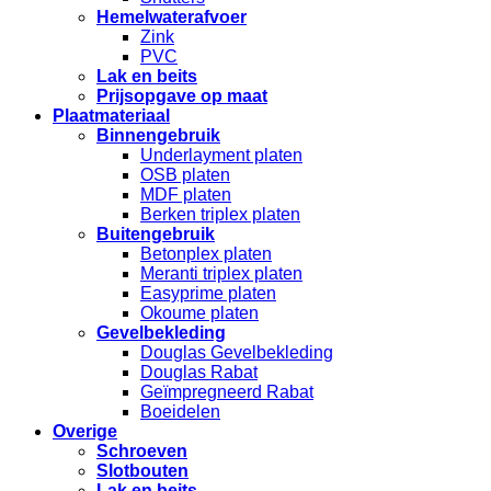
Hemelwaterafvoer
Zink
PVC
Lak en beits
Prijsopgave op maat
Plaatmateriaal
Binnengebruik
Underlayment platen
OSB platen
MDF platen
Berken triplex platen
Buitengebruik
Betonplex platen
Meranti triplex platen
Easyprime platen
Okoume platen
Gevelbekleding
Douglas Gevelbekleding
Douglas Rabat
Geïmpregneerd Rabat
Boeidelen
Overige
Schroeven
Slotbouten
Lak en beits