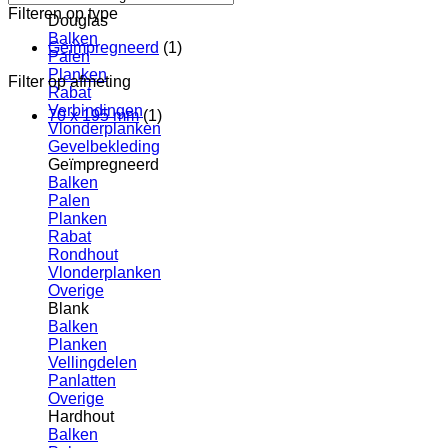
Filteren op type
Douglas
Balken
Geïmpregneerd
(1)
Palen
Planken
Filter op afmeting
Rabat
Verbindingen
70 x 195 mm
(1)
Vlonderplanken
Gevelbekleding
Geïmpregneerd
Balken
Palen
Planken
Rabat
Rondhout
Vlonderplanken
Overige
Blank
Balken
Planken
Vellingdelen
Panlatten
Overige
Hardhout
Balken