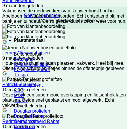
Rene Nederhof
9 maanden geleden
Vakmensen de medewerkers van Rouwenhorst hout in
Contact opnemen
Apeldoorn en supermooi geworden. Echt ontzettend blij met
Vraag vrijblijvend een offerte aan
bankje en tuindeur. De volgende klus is zeker weer voor hun.
Plaatmateriaal
Jeroen Nieuwenhuisen
Buitengebruik
9 maanden geleden
Betonplex
Hout-beton schutting laten plaatsen, vakwerk. Heel blij mee.
Okoume Multiplex
Offerte was scherp en netjes binnen de offerteprijs gebleven.
Easyprime garant
Trespa
Binnengebruik
Patrick Ter Horst
Underlayment
10 maanden geleden
OSB
Deze week een supermooie overkapping en fietsenhok laten
MDF
plaatsen. Beide snel geplaatst en mooi afgewerkt. Echt
Triplex
vakwerk.
Gevelbekleding
Douglas profielen
Douglas Rabat
Geïmpregneerd Rabat
Redmar de Haan
Boeidelen
10 maanden geleden