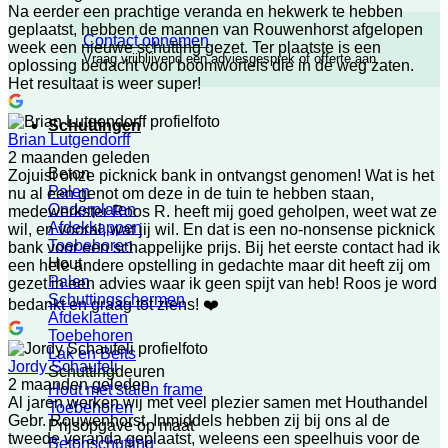
Na eerder een prachtige veranda en hekwerk te hebben
geplaatst, hebben de mannen van Rouwenhorst afgelopen
Contact opnemen
week een nieuwe schutting gezet. Ter plaatste is een
Vraag vrijblijvend een adviesgesprek of offerte aan
oplossing bedacht voor boomwortels die in de weg zaten.
Het resultaat is weer super!
Schuttingen
Brian Lutgendorff
2 maanden geleden
Beton
Zojuist onze picknick bank in ontvangst genomen! Wat is het
Palen
nu al een genot om deze in de tuin te hebben staan,
Onderplaten
medewerkster Roos R. heeft mij goed geholpen, weet wat ze
Afdekkappen
wil, en vooral, wat jij wil. En dat is een no-nonsense picknick
Toebehoren
bank voor een schappelijke prijs. Bij het eerste contact had ik
Hout
een hele andere opstelling in gedachte maar dit heeft zij om
Palen
gezet in een advies waar ik geen spijt van heb! Roos je word
Schuttingschermen
bedankt en graag tot ziens! ❤️
Afdeklatten
Toebehoren
Lak en Beits
Jordy Schaufeli
Schuttingdeuren
2 maanden geleden
Hout met stalen frame
Al jaren werken wij met veel plezier samen met Houthandel
Toebehoren
Gebr. Rouwenhorst. Inmiddels hebben zij bij ons al de
Prijsopgave op maat
tweede veranda geplaatst, weleens een speelhuis voor de
Betonschutting