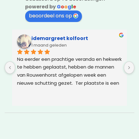
powered by
G
o
o
g
l
e
beoordeel ons op
idemargreet kolfoort
1 maand geleden
Na eerder een prachtige veranda en hekwerk 
Z
te hebben geplaatst, hebben de mannen 
g
van Rouwenhorst afgelopen week een 
d
nieuwe schutting gezet.  Ter plaatste is een 
m
oplossing bedacht voor boomwortels die in 
g
de weg zaten. Het resultaat is weer super!
w
v
c
g
a
w