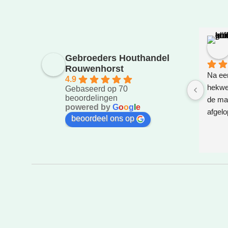
Gebroeders Houthandel
Rouwenhorst
Na eer
4.9
hekwer
Gebaseerd op 70
beoordelingen
de ma
powered by
G
o
o
g
l
e
afgelo
beoordeel ons op
gezet.
bedach
weg za
super!