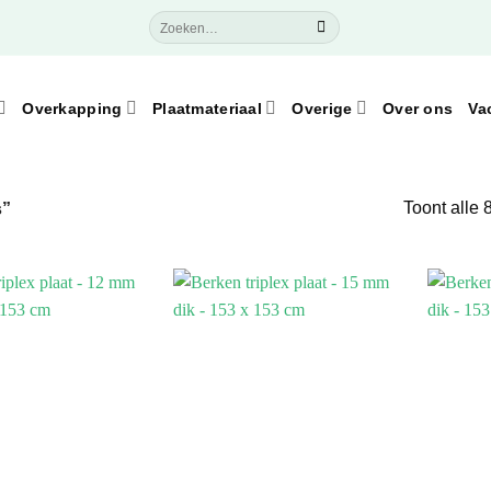
Zoeken
naar:
Overkapping
Plaatmateriaal
Overige
Over ons
Va
Toont alle 
s”