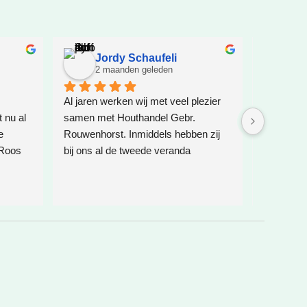
Jordy Schaufeli
Je
2 maanden geleden
2 
Al jaren werken wij met veel plezier 
Zeer goed
nu al 
samen met Houthandel Gebr. 
mee.
 
Rouwenhorst. Inmiddels hebben zij 
Hout is ec
Roos 
bij ons al de tweede veranda 
et wat 
geplaatst, weleens een speelhuis 
dat is 
voor de kinderen geplaatst en 
k voor 
daarnaast ook de glazen 
erste 
schuifdeuren verzorgd. Zoals altijd is 
 
alles weer vakkundig en netjes 
heeft 
uitgevoerd.
 ik 
rd 
Het zijn echte vakmannen die hun 
afspraken nakomen, meedenken en 