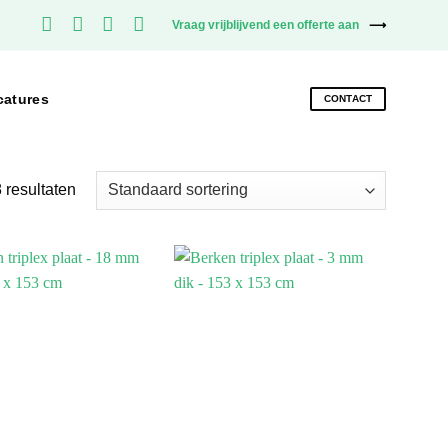
Vraag vrijblijvend een offerte aan
catures
CONTACT
8 resultaten