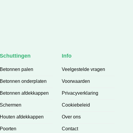
kwaliteit leveren. De communicatie is 
prettig en je weet precies waar je aan 
toe bent. Het eindresultaat is prachtig 
en volledig naar wens.
Een betrouwbaar bedrijf waar je op 
kunt bouwen. Absoluut een aanrader!
Schuttingen
Info
Betonnen palen
Veelgestelde vragen
Betonnen onderplaten
Voorwaarden
Betonnen afdekkappen
Privacyverklaring
Schermen
Cookiebeleid
Houten afdekkappen
Over ons
Poorten
Contact