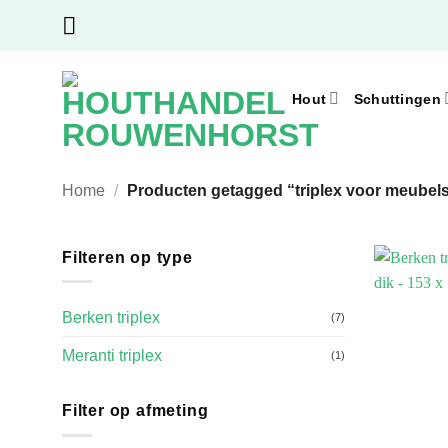
Ga
naar
inhoud
Hout
Schuttingen
Home
/
Producten getagged “triplex voor meubel
Filteren op type
Berken triplex
(7)
Meranti triplex
(1)
Filter op afmeting