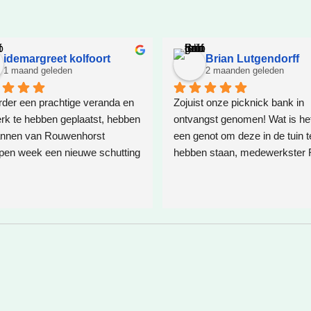
idemargreet kolfoort
Brian Lutgendorff
1 maand geleden
2 maanden geleden
der een prachtige veranda en 
Zojuist onze picknick bank in 
k te hebben geplaatst, hebben 
ontvangst genomen! Wat is het 
nnen van Rouwenhorst 
een genot om deze in de tuin te
pen week een nieuwe schutting 
hebben staan, medewerkster 
  Ter plaatste is een oplossing 
R. heeft mij goed geholpen, we
t voor boomwortels die in de 
ze wil, en vooral, wat jij wil. En 
ten. Het resultaat is weer 
een no-nonsense picknick ban
een schappelijke prijs. Bij het e
contact had ik een hele andere
opstelling in gedachte maar dit 
zij om gezet in een advies waar
geen spijt van heb! Roos je wo
bedankt en graag tot ziens! ❤️