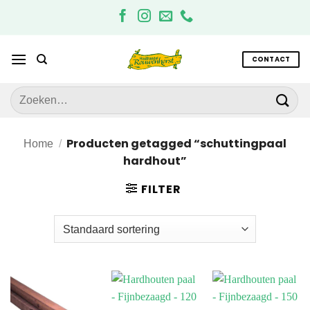
Ga
naar
inhoud
CONTACT
Zoeken
naar:
Producten getagged “schuttingpaal
Home
/
hardhout”
FILTER