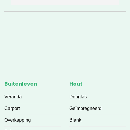
e
h
v
❤
Buitenleven
Hout
Veranda
Douglas
Carport
Geïmpregneerd
Overkapping
Blank