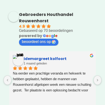
Gebroeders Houthandel
Rouwenhorst
4.9
Gebaseerd op 70 beoordelingen
powered by
G
o
o
g
l
e
beoordeel ons op
idemargreet kolfoort
1 maand geleden
Na eerder een prachtige veranda en hekwerk te 
Z
hebben geplaatst, hebben de mannen van 
W
Rouwenhorst afgelopen week een nieuwe schutting 
h
gezet.  Ter plaatste is een oplossing bedacht voor 
g
boomwortels die in de weg zaten. Het resultaat is 
w
weer super!
e