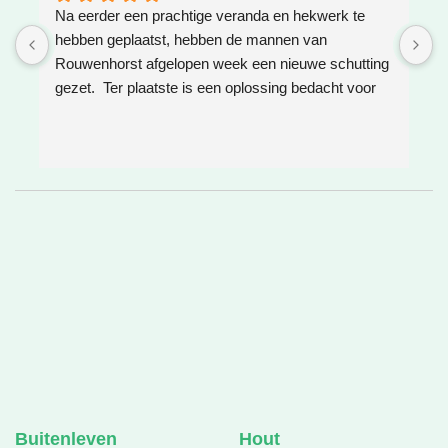
Na eerder een prachtige veranda en hekwerk te 
Z
hebben geplaatst, hebben de mannen van 
W
Rouwenhorst afgelopen week een nieuwe schutting 
h
gezet.  Ter plaatste is een oplossing bedacht voor 
g
boomwortels die in de weg zaten. Het resultaat is 
w
weer super!
e
e
h
v
❤
Buitenleven
Hout