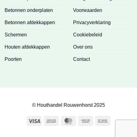
Betonnen onderplaten
Voorwaarden
Betonnen afdekkappen
Privacyverklaring
Schermen
Cookiebeleid
Houten afdekkappen
Over ons
Poorten
Contact
© Houthandel Rouwenhorst 2025
Visa
Cash
MasterCard
Cash
Bank
On
on
Transfer
Delivery
Pickup