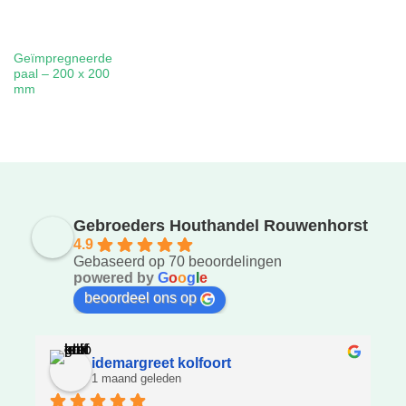
Geïmpregneerde
paal – 200 x 200
mm
Gebroeders Houthandel Rouwenhorst
4.9
Gebaseerd op 70 beoordelingen
powered by
G
o
o
g
l
e
beoordeel ons op
idemargreet kolfoort
1 maand geleden