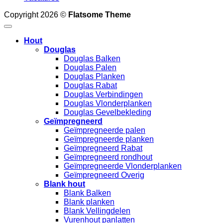
Copyright 2026 ©
Flatsome Theme
Hout
Douglas
Douglas Balken
Douglas Palen
Douglas Planken
Douglas Rabat
Douglas Verbindingen
Douglas Vlonderplanken
Douglas Gevelbekleding
Geïmpregneerd
Geïmpregneerde palen
Geïmpregneerde planken
Geïmpregneerd Rabat
Geïmpregneerd rondhout
Geïmpregneerde Vlonderplanken
Geïmpregneerd Overig
Blank hout
Blank Balken
Blank planken
Blank Vellingdelen
Vurenhout panlatten