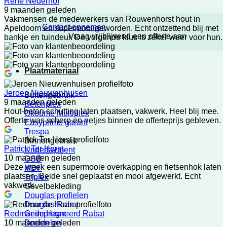
Rene Nederhof
9 maanden geleden
Vakmensen de medewerkers van Rouwenhorst hout in
Contact opnemen
Apeldoorn en supermooi geworden. Echt ontzettend blij met
Vraag vrijblijvend een offerte aan
bankje en tuindeur. De volgende klus is zeker weer voor hun.
Plaatmateriaal
Jeroen Nieuwenhuisen
Buitengebruik
9 maanden geleden
Betonplex
Hout-beton schutting laten plaatsen, vakwerk. Heel blij mee.
Okoume Multiplex
Offerte was scherp en netjes binnen de offerteprijs gebleven.
Easyprime garant
Trespa
Binnengebruik
Patrick Ter Horst
Underlayment
10 maanden geleden
OSB
Deze week een supermooie overkapping en fietsenhok laten
MDF
plaatsen. Beide snel geplaatst en mooi afgewerkt. Echt
Triplex
vakwerk.
Gevelbekleding
Douglas profielen
Douglas Rabat
Geïmpregneerd Rabat
Redmar de Haan
Boeidelen
10 maanden geleden