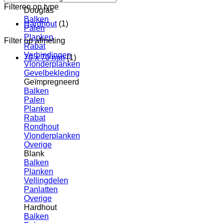
Filteren op type
Douglas
Balken
Hardhout
(1)
Palen
Planken
Filter op afmeting
Rabat
Verbindingen
70 x 70 mm
(1)
Vlonderplanken
Gevelbekleding
Geïmpregneerd
Balken
Palen
Planken
Rabat
Rondhout
Vlonderplanken
Overige
Blank
Balken
Planken
Vellingdelen
Panlatten
Overige
Hardhout
Balken