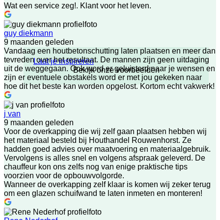
Wat een service zeg!. Klant voor het leven.
guy diekmann
9 maanden geleden
Vandaag een houtbetonschutting laten plaatsen en meer dan
tevreden over het resultaat. De mannen zijn geen uitdaging
Laat je inspireren
uit de weggegaan. Ook word er geluisterd naar je wensen en
Bekijk onze voorbeelden
zijn er eventuele obstakels word er met jou gekeken naar
hoe dit het beste kan worden opgelost. Kortom echt vakwerk!
j van
9 maanden geleden
Voor de overkapping die wij zelf gaan plaatsen hebben wij
het materiaal besteld bij Houthandel Rouwenhorst. Ze
hadden goed advies over maatvoering en materiaalgebruik.
Vervolgens is alles snel en volgens afspraak geleverd. De
chauffeur kon ons zelfs nog van enige praktische tips
voorzien voor de opbouwvolgorde.
Wanneer de overkapping zelf klaar is komen wij zeker terug
om een glazen schuifwand te laten inmeten en monteren!