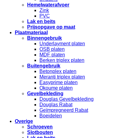
Hemelwaterafvoer
Zink
PVC
Lak en beits
Prijsopgave op maat
Plaatmateriaal
Binnengebruik
Underlayment platen
OSB platen
MDF platen
Berken triplex platen
Buitengebruik
Betonplex platen
Meranti triplex platen
Easyprime platen
Okoume platen
Gevelbekleding
Douglas Gevelbekleding
Douglas Rabat
Geïmpregneerd Rabat
Boeidelen
Overige
Schroeven
Slotbouten
Lak en beits