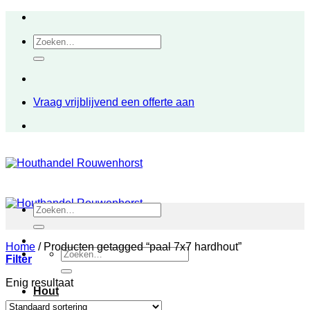
Ga
naar
Zoeken
inhoud
naar:
Vraag vrijblijvend een offerte aan
Zoeken
naar:
Home
/
Producten getagged “paal 7x7 hardhout”
Zoeken
Filter
naar:
Enig resultaat
Hout