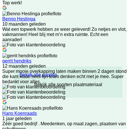
Top werk!
Benno Heslinga
10 maanden geleden
Wat een topwerk hebben ze weer geleverd! Zo netjes en vlot,
vakmannen! Heel blij met m’n extra ruimte. Echt een
aanrader!
gerrit hendriks
12 maanden geleden
Super mooie overkapping laten maken binnen 2 dagen stond
Bekijk alle soorten
die kant klaar. heel fijn team denken echt met je mee. Super
bedankt voor alles
Bekijk alle soorten plaatmateriaal
Hans Koenraads
1 jaar geleden
Zéér goed bedrijf . Meedenken, op maat zagen, plaatsen van
schuttingen