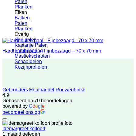
Palen
Planken
Eiken
Balken
Palen
Planken
Overig
Boeidelen
Kastanje Palen
Lambrisering
Hardhouten paal – Fijnbezaagd – 70 x 70 mm
Mastiekschroten
Schaaldelen
Kozijnprofielen
Gebroeders Houthandel Rouwenhorst
4.9
Gebaseerd op 70 beoordelingen
powered by
G
o
o
g
l
e
beoordeel ons op
idemargreet kolfoort
1 maand geleden