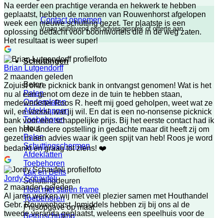
Na eerder een prachtige veranda en hekwerk te hebben
geplaatst, hebben de mannen van Rouwenhorst afgelopen
Contact opnemen
week een nieuwe schutting gezet. Ter plaatste is een
Vraag vrijblijvend een adviesgesprek of offerte aan
oplossing bedacht voor boomwortels die in de weg zaten.
Het resultaat is weer super!
Schuttingen
Brian Lutgendorff
2 maanden geleden
Beton
Zojuist onze picknick bank in ontvangst genomen! Wat is het
Palen
nu al een genot om deze in de tuin te hebben staan,
Onderplaten
medewerkster Roos R. heeft mij goed geholpen, weet wat ze
Afdekkappen
wil, en vooral, wat jij wil. En dat is een no-nonsense picknick
Toebehoren
bank voor een schappelijke prijs. Bij het eerste contact had ik
Hout
een hele andere opstelling in gedachte maar dit heeft zij om
Palen
gezet in een advies waar ik geen spijt van heb! Roos je word
Schuttingschermen
bedankt en graag tot ziens! ❤️
Afdeklatten
Toebehoren
Lak en Beits
Jordy Schaufeli
Schuttingdeuren
2 maanden geleden
Hout met stalen frame
Al jaren werken wij met veel plezier samen met Houthandel
Toebehoren
Gebr. Rouwenhorst. Inmiddels hebben zij bij ons al de
Prijsopgave op maat
tweede veranda geplaatst, weleens een speelhuis voor de
Betonschutting