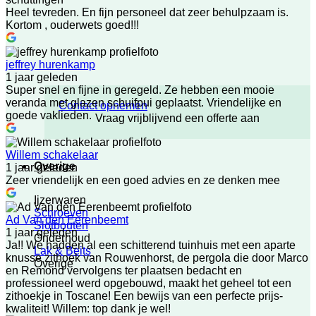
Heel tevreden. En fijn personeel dat zeer behulpzaam is.
Kortom , ouderwets goed!!!
jeffrey hurenkamp
1 jaar geleden
Super snel en fijne in geregeld. Ze hebben een mooie
veranda met glazen schuifpui geplaatst. Vriendelijke en
Contact opnemen
goede vaklieden.
Vraag vrijblijvend een offerte aan
Willem schakelaar
Overige
1 jaar geleden
Zeer vriendelijk en een goed advies en ze denken mee
Ijzerwaren
Schroeven
Ad Van den Eerenbeemt
Slotbouten
1 jaar geleden
Onderhoud
Ja!! We hadden al een schitterend tuinhuis met een aparte
Lak & Beits
knusse zithoek van Rouwenhorst, de pergola die door Marco
Overige
en Remond vervolgens ter plaatsen bedacht en
professioneel werd opgebouwd, maakt het geheel tot een
zithoekje in Toscane! Een bewijs van een perfecte prijs-
kwaliteit! Willem: top dank je wel!