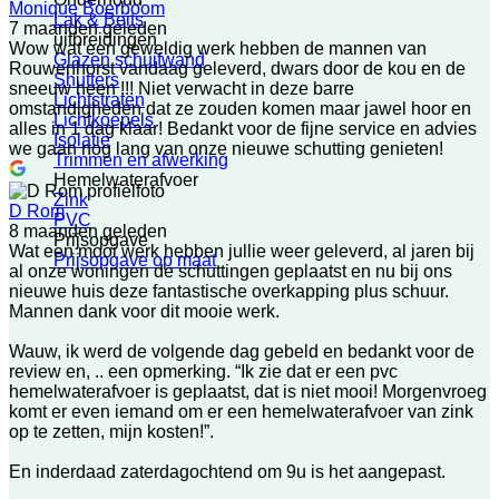
Monique Boerboom
Lak & Beits
7 maanden geleden
uitbreidingen
Wow wat een geweldig werk hebben de mannen van
Glazen schuifwand
Rouwenhorst vandaag geleverd, dwars door de kou en de
Shutters
sneeuw heen !!! Niet verwacht in deze barre
Lichtstraten
omstandigheden dat ze zouden komen maar jawel hoor en
Lichtkoepels
alles in 1 dag klaar! Bedankt voor de fijne service en advies
Isolatie
we gaan nog lang van onze nieuwe schutting genieten!
Trimmen en afwerking
Hemelwaterafvoer
Zink
D Rom
PVC
8 maanden geleden
Prijsopgave
Wat een mooi werk hebben jullie weer geleverd, al jaren bij
Prijsopgave op maat
al onze woningen de schuttingen geplaatst en nu bij ons
nieuwe huis deze fantastische overkapping plus schuur.
Mannen dank voor dit mooie werk.
Wauw, ik werd de volgende dag gebeld en bedankt voor de
review en, .. een opmerking. “Ik zie dat er een pvc
hemelwaterafvoer is geplaatst, dat is niet mooi! Morgenvroeg
komt er even iemand om er een hemelwaterafvoer van zink
op te zetten, mijn kosten!”.
En inderdaad zaterdagochtend om 9u is het aangepast.