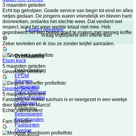
3 maanden geleden
Echt top geholpen. Goede service van begin tot eind en alles
netjes gedaan. De jongens waren vriendelijk en bleven hard
doorwerken, ondanks het slechte weer. Dat verdient wel
respect, want het weer werkte totaal niet mee. Heb
Contact opnemen
geprobeerd het een beetje goed te maken met genoeg koffie
Vraag vrijblijvend een offerte aan
😄
Zeker tevreden en ik zou ze zonder twijfel aanraden.
Overkapping
Elson kock
5 maanden geleden
Dakbedekking
Geweldige service
EPDM
Bitumen
Dakpannen
Desiree Scheffer
Polycarbonaat
5 maanden geleden
Dakpanplaten
Fantastische mooie tuinhuis is er neergezet in een weekje
Golfplaten
door kappie en Marco!
Fundering
Echte vakmannen!
Betonpoeren
Betonbanden
Fam Scheffer
Paalpunten
Overige
Onderhoud