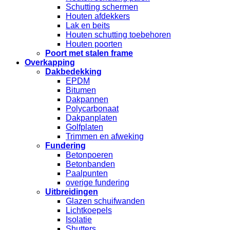
Schutting schermen
Houten afdekkers
Lak en beits
Houten schutting toebehoren
Houten poorten
Poort met stalen frame
Overkapping
Dakbedekking
EPDM
Bitumen
Dakpannen
Polycarbonaat
Dakpanplaten
Golfplaten
Trimmen en afweking
Fundering
Betonpoeren
Betonbanden
Paalpunten
overige fundering
Uitbreidingen
Glazen schuifwanden
Lichtkoepels
Isolatie
Shutters