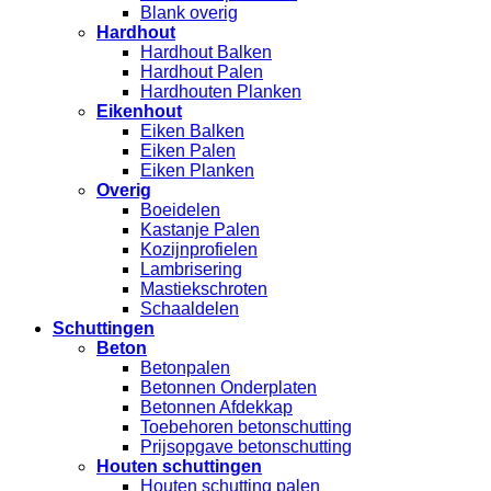
Blank overig
Hardhout
Hardhout Balken
Hardhout Palen
Hardhouten Planken
Eikenhout
Eiken Balken
Eiken Palen
Eiken Planken
Overig
Boeidelen
Kastanje Palen
Kozijnprofielen
Lambrisering
Mastiekschroten
Schaaldelen
Schuttingen
Beton
Betonpalen
Betonnen Onderplaten
Betonnen Afdekkap
Toebehoren betonschutting
Prijsopgave betonschutting
Houten schuttingen
Houten schutting palen