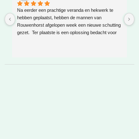
Na eerder een prachtige veranda en hekwerk te 
Z
hebben geplaatst, hebben de mannen van 
W
Rouwenhorst afgelopen week een nieuwe schutting 
h
gezet.  Ter plaatste is een oplossing bedacht voor 
g
boomwortels die in de weg zaten. Het resultaat is 
w
weer super!
e
e
h
v
❤