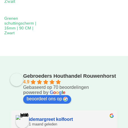
Grenen
schuttingscherm |
16mm | 90 CM |
Zwart
Gebroeders Houthandel Rouwenhorst
4.9
Gebaseerd op 70 beoordelingen
powered by
G
o
o
g
l
e
beoordeel ons op
idemargreet kolfoort
1 maand geleden