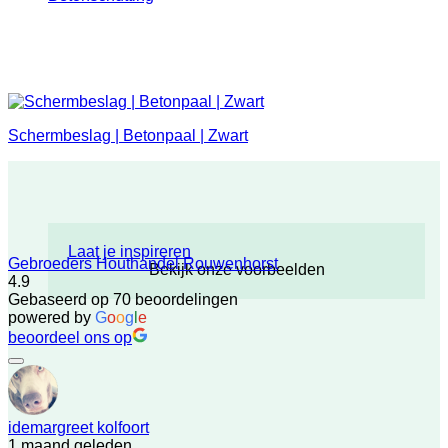
Schermbeslag | Betonpaal | Zwart
Laat je inspireren
Gebroeders Houthandel Rouwenhorst
Bekijk onze voorbeelden
4.9
Gebaseerd op 70 beoordelingen
powered by
G
o
o
g
l
e
beoordeel ons op
idemargreet kolfoort
1 maand geleden