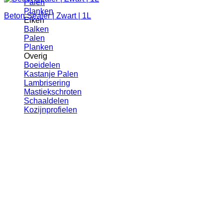
Palen
Planken
Beton Sealer | Zwart | 1L
Eiken
Balken
Palen
Planken
Overig
Boeidelen
Kastanje Palen
Lambrisering
Mastiekschroten
Schaaldelen
Kozijnprofielen