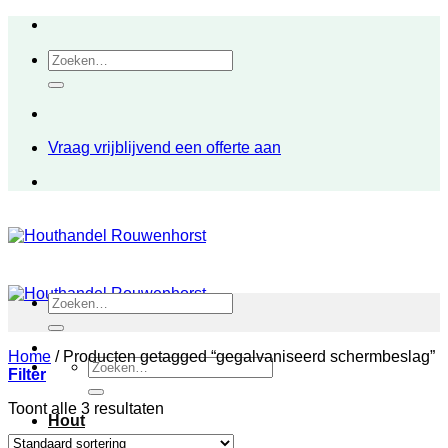
Ga
naar
Zoeken
inhoud
naar:
Vraag vrijblijvend een offerte aan
Zoeken
naar:
Home
/
Producten getagged “gegalvaniseerd schermbeslag”
Zoeken
Filter
naar:
Toont alle 3 resultaten
Hout