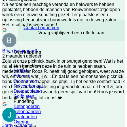
Na eerder een prachtige veranda en hekwerk te hebben
geplaatst, hebben de mannen van Rouwenhorst afgelopen
week een nieuwe schutting gezet. Ter plaatste is een
oplossing bedacht voor boomwortels die in de weg zaten.
Het resultaat is weer super!
Contact opnemen
Vraag vrijblijvend een offerte aan
Brian Lutgendorff
Overkapping
2 maanden geleden
Zojuist onze picknick bank in ontvangst genomen! Wat is het
Dakbedekking
nu al een genot om deze in de tuin te hebben staan,
EPDM
medewerkster Roos R. heeft mij goed geholpen, weet wat ze
Bitumen
wil, en vooral, wat jij wil. En dat is een no-nonsense picknick
Dakpannen
bank voor een schappelijke prijs. Bij het eerste contact had ik
Polycarbonaat
een hele andere opstelling in gedachte maar dit heeft zij om
Dakpanplaten
gezet in een advies waar ik geen spijt van heb! Roos je word
Golfplaten
bedankt en graag tot ziens! ❤️
Fundering
Betonpoeren
Betonbanden
Paalpunten
Overige
Jordy Schaufeli
Onderhoud