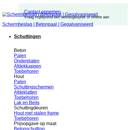
Contact opnemen
Vraag vrijblijvend een adviesgesprek of offerte aan
Schermbeslag | Betonpaal | Gegalvaniseerd
Schuttingen
Beton
Palen
Onderplaten
Afdekkappen
Toebehoren
Hout
Palen
Schuttingschermen
Afdeklatten
Toebehoren
Lak en Beits
Schuttingdeuren
Hout met stalen frame
Toebehoren
Prijsopgave op maat
Betonschutting