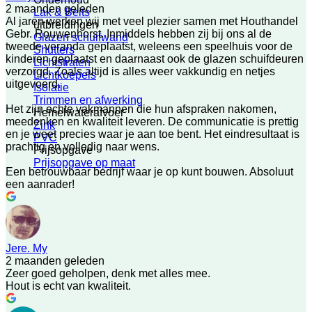
2 maanden geleden
Lak & Beits
Al jaren werken wij met veel plezier samen met Houthandel
uitbreidingen
Gebr. Rouwenhorst. Inmiddels hebben zij bij ons al de
Glazen schuifwand
tweede veranda geplaatst, weleens een speelhuis voor de
Shutters
kinderen geplaatst en daarnaast ook de glazen schuifdeuren
Lichtstraten
verzorgd. Zoals altijd is alles weer vakkundig en netjes
Lichtkoepels
uitgevoerd.
Isolatie
Trimmen en afwerking
Het zijn echte vakmannen die hun afspraken nakomen,
Hemelwaterafvoer
meedenken en kwaliteit leveren. De communicatie is prettig
Zink
en je weet precies waar je aan toe bent. Het eindresultaat is
PVC
prachtig en volledig naar wens.
Prijsopgave
Prijsopgave op maat
Een betrouwbaar bedrijf waar je op kunt bouwen. Absoluut
een aanrader!
Jere. My
2 maanden geleden
Zeer goed geholpen, denk met alles mee.
Hout is echt van kwaliteit.