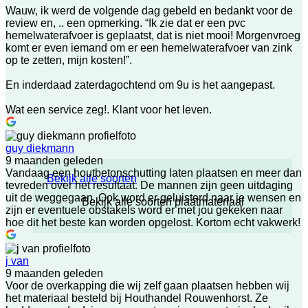
Wauw, ik werd de volgende dag gebeld en bedankt voor de
review en, .. een opmerking. “Ik zie dat er een pvc
hemelwaterafvoer is geplaatst, dat is niet mooi! Morgenvroeg
komt er even iemand om er een hemelwaterafvoer van zink
op te zetten, mijn kosten!”.
En inderdaad zaterdagochtend om 9u is het aangepast.
Wat een service zeg!. Klant voor het leven.
guy diekmann
9 maanden geleden
Vandaag een houtbetonschutting laten plaatsen en meer dan
Bekijk alle soorten
tevreden over het resultaat. De mannen zijn geen uitdaging
uit de weggegaan. Ook word er geluisterd naar je wensen en
Bekijk alle soorten plaatmateriaal
zijn er eventuele obstakels word er met jou gekeken naar
hoe dit het beste kan worden opgelost. Kortom echt vakwerk!
j van
9 maanden geleden
Voor de overkapping die wij zelf gaan plaatsen hebben wij
het materiaal besteld bij Houthandel Rouwenhorst. Ze