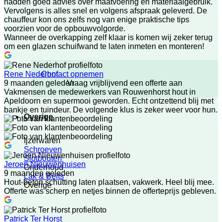
hadden goed advies over maatvoering en materiaalgebruik.
Vervolgens is alles snel en volgens afspraak geleverd. De
chauffeur kon ons zelfs nog van enige praktische tips
voorzien voor de opbouwvolgorde.
Wanneer de overkapping zelf klaar is komen wij zeker terug
om een glazen schuifwand te laten inmeten en monteren!
Contact opnemen
Rene Nederhof
Vraag vrijblijvend een offerte aan
9 maanden geleden
Vakmensen de medewerkers van Rouwenhorst hout in
Apeldoorn en supermooi geworden. Echt ontzettend blij met
bankje en tuindeur. De volgende klus is zeker weer voor hun.
Overige
Ijzerwaren
Schroeven
Slotbouten
Jeroen Nieuwenhuisen
Onderhoud
9 maanden geleden
Lak & Beits
Hout-beton schutting laten plaatsen, vakwerk. Heel blij mee.
Overige
Offerte was scherp en netjes binnen de offerteprijs gebleven.
Patrick Ter Horst