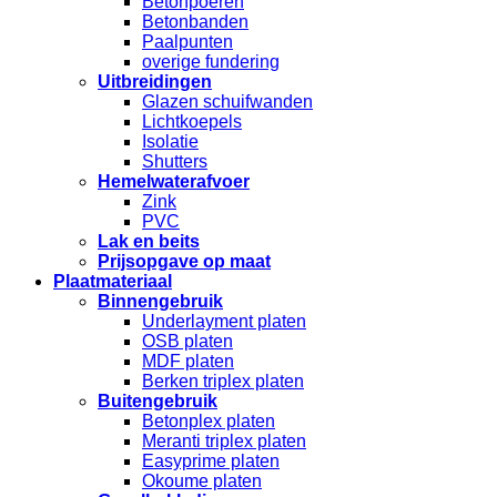
Betonpoeren
Betonbanden
Paalpunten
overige fundering
Uitbreidingen
Glazen schuifwanden
Lichtkoepels
Isolatie
Shutters
Hemelwaterafvoer
Zink
PVC
Lak en beits
Prijsopgave op maat
Plaatmateriaal
Binnengebruik
Underlayment platen
OSB platen
MDF platen
Berken triplex platen
Buitengebruik
Betonplex platen
Meranti triplex platen
Easyprime platen
Okoume platen