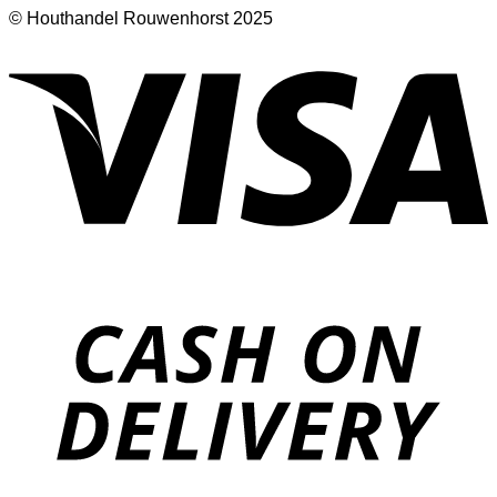
© Houthandel Rouwenhorst 2025
V
D