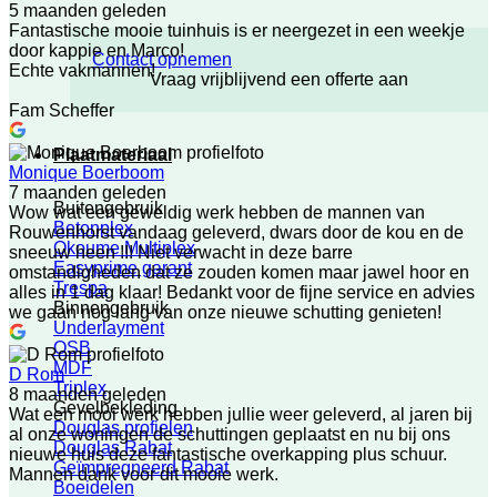
5 maanden geleden
Fantastische mooie tuinhuis is er neergezet in een weekje
door kappie en Marco!
Contact opnemen
Echte vakmannen!
Vraag vrijblijvend een offerte aan
Fam Scheffer
Plaatmateriaal
Monique Boerboom
7 maanden geleden
Buitengebruik
Wow wat een geweldig werk hebben de mannen van
Betonplex
Rouwenhorst vandaag geleverd, dwars door de kou en de
Okoume Multiplex
sneeuw heen !!! Niet verwacht in deze barre
Easyprime garant
omstandigheden dat ze zouden komen maar jawel hoor en
Trespa
alles in 1 dag klaar! Bedankt voor de fijne service en advies
Binnengebruik
we gaan nog lang van onze nieuwe schutting genieten!
Underlayment
OSB
MDF
D Rom
Triplex
8 maanden geleden
Gevelbekleding
Wat een mooi werk hebben jullie weer geleverd, al jaren bij
Douglas profielen
al onze woningen de schuttingen geplaatst en nu bij ons
Douglas Rabat
nieuwe huis deze fantastische overkapping plus schuur.
Geïmpregneerd Rabat
Mannen dank voor dit mooie werk.
Boeidelen