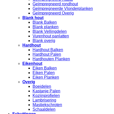
Geïmpregneerd rondhout
Geïmpregneerde Vlonderplanken
Geïmpregneerd Overig
Blank hout
Blank Balken
Blank planken
Blank Vellingdelen
Vurenhout panlatten
Blank overig
Hardhout
Hardhout Balken
Hardhout Palen
Hardhouten Planken
Eikenhout
Eiken Balken
Eiken Palen
Eiken Planken
Overig
Boeidelen
Kastanje Palen
Kozijnprofielen
Lambrisering
Mastiekschroten
Schaaldelen
Schuttingen