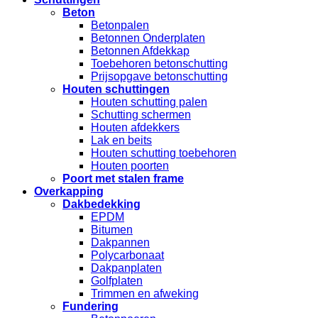
Beton
Betonpalen
Betonnen Onderplaten
Betonnen Afdekkap
Toebehoren betonschutting
Prijsopgave betonschutting
Houten schuttingen
Houten schutting palen
Schutting schermen
Houten afdekkers
Lak en beits
Houten schutting toebehoren
Houten poorten
Poort met stalen frame
Overkapping
Dakbedekking
EPDM
Bitumen
Dakpannen
Polycarbonaat
Dakpanplaten
Golfplaten
Trimmen en afweking
Fundering