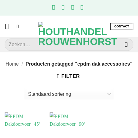
Ga
naar
inhoud
CONTACT
Zoeken
naar:
Home
/
Producten getagged “epdm dak accessoires”
FILTER