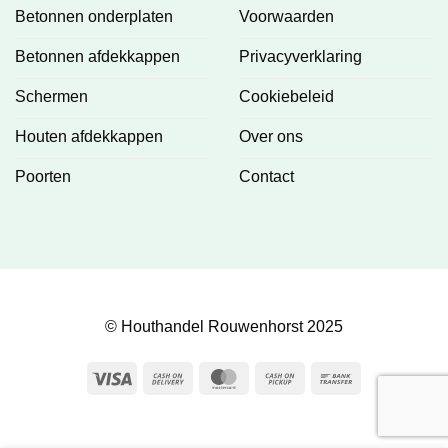
Betonnen onderplaten
Voorwaarden
Betonnen afdekkappen
Privacyverklaring
Schermen
Cookiebeleid
Houten afdekkappen
Over ons
Poorten
Contact
© Houthandel Rouwenhorst 2025
Visa
Cash
MasterCard
Cash
Bank
On
on
Transfer
Delivery
Pickup