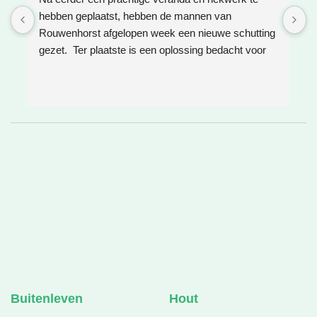
hebben geplaatst, hebben de mannen van 
W
Rouwenhorst afgelopen week een nieuwe schutting 
h
gezet.  Ter plaatste is een oplossing bedacht voor 
g
boomwortels die in de weg zaten. Het resultaat is 
w
weer super!
e
e
h
v
❤
Buitenleven
Hout