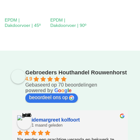
EPDM |
EPDM |
Dakdoorvoer | 45º
Dakdoorvoer | 90º
Gebroeders Houthandel Rouwenhorst
4.9
Gebaseerd op 70 beoordelingen
powered by
G
o
o
g
l
e
beoordeel ons op
idemargreet kolfoort
1 maand geleden
Na eerder een prachtige veranda en hekwerk te 
Z