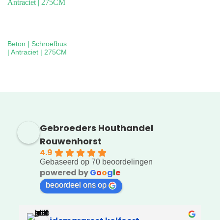
Beton | Schroefbus
| Antraciet | 275CM
Gebroeders Houthandel
Rouwenhorst
4.9
Gebaseerd op 70 beoordelingen
powered by
G
o
o
g
l
e
beoordeel ons op