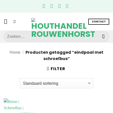
Ga
naar
inhoud
CONTACT
Zoeken
naar:
Producten getagged “eindpaal met
Home
/
schroefbus”
FILTER