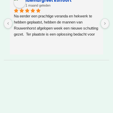
idemargreet kolfoort
1 maand geleden
Na eerder een prachtige veranda en hekwerk te 
Z
hebben geplaatst, hebben de mannen van 
W
Rouwenhorst afgelopen week een nieuwe schutting 
h
gezet.  Ter plaatste is een oplossing bedacht voor 
g
boomwortels die in de weg zaten. Het resultaat is 
w
weer super!
e
e
h
v
❤