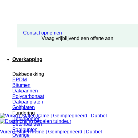
Contact opnemen
Vraag vrijblijvend een offerte aan
Overkapping
Dakbedekking
EPDM
Bitumen
Dakpannen
Polycarbonaat
Dakpanplaten
Golfplaten
Fundering
Betonpoeren
Betonbanden
Paalpunten
Vuren | Stalen frame | Geïmpregneerd | Dubbel
Overige