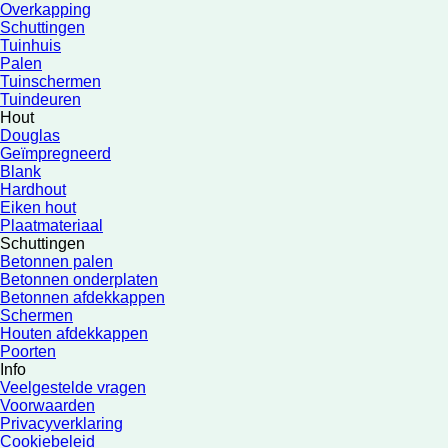
Overkapping
Schuttingen
Tuinhuis
Palen
Tuinschermen
Tuindeuren
Hout
Douglas
Geïmpregneerd
Blank
Hardhout
Eiken hout
Plaatmateriaal
Schuttingen
Betonnen palen
Betonnen onderplaten
Betonnen afdekkappen
Schermen
Houten afdekkappen
Poorten
Info
Veelgestelde vragen
Voorwaarden
Privacyverklaring
Cookiebeleid