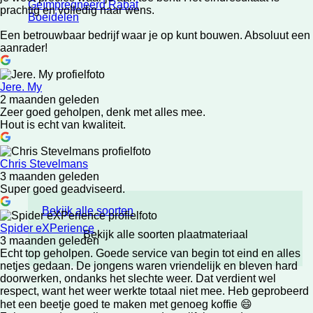
Geïmpregneerd Rabat
prachtig en volledig naar wens.
Boeidelen
Een betrouwbaar bedrijf waar je op kunt bouwen. Absoluut een
aanrader!
Jere. My
2 maanden geleden
Zeer goed geholpen, denk met alles mee.
Hout is echt van kwaliteit.
Chris Stevelmans
3 maanden geleden
Super goed geadviseerd.
Bekijk alle soorten
Spider eXPerience
Bekijk alle soorten plaatmateriaal
3 maanden geleden
Echt top geholpen. Goede service van begin tot eind en alles
netjes gedaan. De jongens waren vriendelijk en bleven hard
doorwerken, ondanks het slechte weer. Dat verdient wel
respect, want het weer werkte totaal niet mee. Heb geprobeerd
het een beetje goed te maken met genoeg koffie 😄