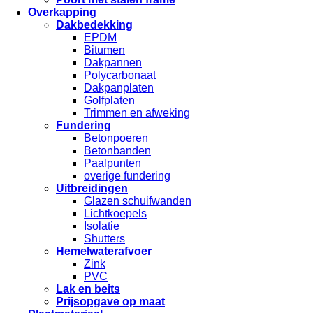
Overkapping
Dakbedekking
EPDM
Bitumen
Dakpannen
Polycarbonaat
Dakpanplaten
Golfplaten
Trimmen en afweking
Fundering
Betonpoeren
Betonbanden
Paalpunten
overige fundering
Uitbreidingen
Glazen schuifwanden
Lichtkoepels
Isolatie
Shutters
Hemelwaterafvoer
Zink
PVC
Lak en beits
Prijsopgave op maat