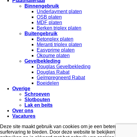
Plaatmateriaal
Binnengebruik
Underlayment platen
OSB platen
MDF platen
Berken triplex platen
Buitengebruik
Betonplex platen
Meranti triplex platen
Easyprime platen
Okoume platen
Gevelbekleding
Douglas Gevelbekleding
Douglas Rabat
Geïmpregneerd Rabat
Boeidelen
Overige
Schroeven
Slotbouten
Lak en beits
Over ons
Vacatures
Deze site maakt gebruik van cookies om je een betere
surfervaring te bieden. Door deze website te bekijken en te