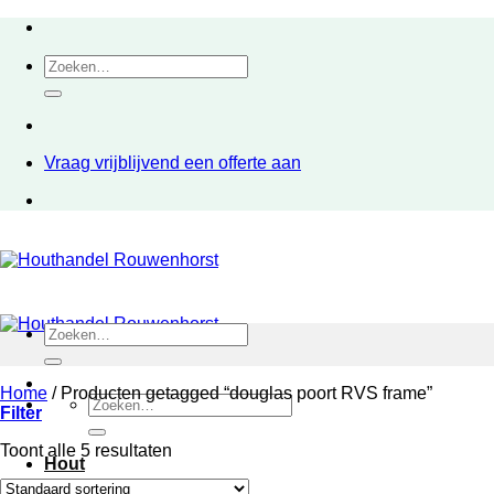
Ga
naar
Zoeken
inhoud
naar:
Vraag vrijblijvend een offerte aan
Zoeken
naar:
Home
/
Producten getagged “douglas poort RVS frame”
Zoeken
Filter
naar:
Toont alle 5 resultaten
Hout