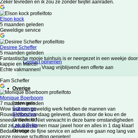
Zeker tevreden en ik zou ze zonder twijfel aanraden.
Elson kock
5 maanden geleden
Geweldige service
Desiree Scheffer
5 maanden geleden
Fantastische mooie tuinhuis is er neergezet in een weekje door
Contact opnemen
kappie en Marco!
Vraag vrijblijvend een offerte aan
Echte vakmannen!
Fam Scheffer
Overige
Monique Boerboom
Ijzerwaren
7 maanden geleden
Schroeven
Wow wat een geweldig werk hebben de mannen van
Slotbouten
Rouwenhorst vandaag geleverd, dwars door de kou en de
Onderhoud
sneeuw heen !!! Niet verwacht in deze barre omstandigheden
Lak & Beits
dat ze zouden komen maar jawel hoor en alles in 1 dag klaar!
Overige
Bedankt voor de fijne service en advies we gaan nog lang van
onze nieuwe schutting genieten!