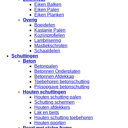
Eiken Balken
Eiken Palen
Eiken Planken
Overig
Boeidelen
Kastanje Palen
Kozijnprofielen
Lambrisering
Mastiekschroten
Schaaldelen
Schuttingen
Beton
Betonpalen
Betonnen Onderplaten
Betonnen Afdekkap
Toebehoren betonschutting
Prijsopgave betonschutting
Houten schuttingen
Houten schutting palen
Schutting schermen
Houten afdekkers
Lak en beits
Houten schutting toebehoren
Houten poorten
Poort met stalen frame