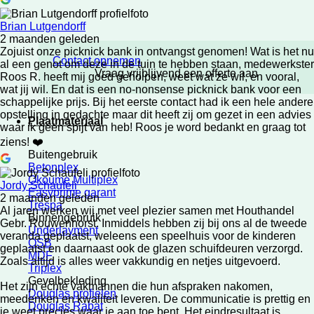
Brian Lutgendorff
2 maanden geleden
Zojuist onze picknick bank in ontvangst genomen! Wat is het nu
Contact opnemen
al een genot om deze in de tuin te hebben staan, medewerkster
Vraag vrijblijvend een offerte aan
Roos R. heeft mij goed geholpen, weet wat ze wil, en vooral,
wat jij wil. En dat is een no-nonsense picknick bank voor een
schappelijke prijs. Bij het eerste contact had ik een hele andere
opstelling in gedachte maar dit heeft zij om gezet in een advies
Plaatmateriaal
waar ik geen spijt van heb! Roos je word bedankt en graag tot
ziens! ❤️
Buitengebruik
Betonplex
Okoume Multiplex
Jordy Schaufeli
Easyprime garant
2 maanden geleden
Trespa
Al jaren werken wij met veel plezier samen met Houthandel
Binnengebruik
Gebr. Rouwenhorst. Inmiddels hebben zij bij ons al de tweede
Underlayment
veranda geplaatst, weleens een speelhuis voor de kinderen
OSB
geplaatst en daarnaast ook de glazen schuifdeuren verzorgd.
MDF
Zoals altijd is alles weer vakkundig en netjes uitgevoerd.
Triplex
Gevelbekleding
Het zijn echte vakmannen die hun afspraken nakomen,
Douglas profielen
meedenken en kwaliteit leveren. De communicatie is prettig en
Douglas Rabat
je weet precies waar je aan toe bent. Het eindresultaat is