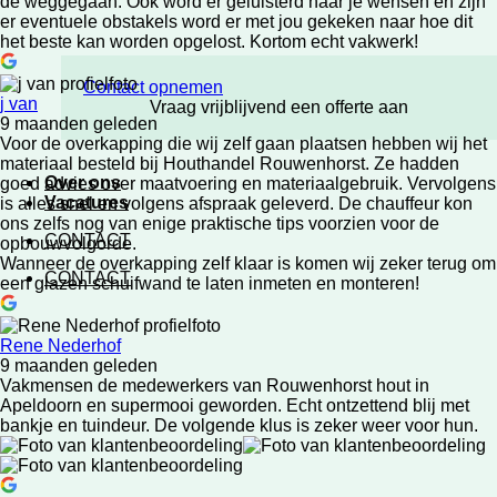
de weggegaan. Ook word er geluisterd naar je wensen en zijn
er eventuele obstakels word er met jou gekeken naar hoe dit
het beste kan worden opgelost. Kortom echt vakwerk!
Contact opnemen
j van
Vraag vrijblijvend een offerte aan
9 maanden geleden
Voor de overkapping die wij zelf gaan plaatsen hebben wij het
materiaal besteld bij Houthandel Rouwenhorst. Ze hadden
Over ons
goed advies over maatvoering en materiaalgebruik. Vervolgens
Vacatures
is alles snel en volgens afspraak geleverd. De chauffeur kon
ons zelfs nog van enige praktische tips voorzien voor de
CONTACT
opbouwvolgorde.
Wanneer de overkapping zelf klaar is komen wij zeker terug om
CONTACT
een glazen schuifwand te laten inmeten en monteren!
Rene Nederhof
9 maanden geleden
Vakmensen de medewerkers van Rouwenhorst hout in
Apeldoorn en supermooi geworden. Echt ontzettend blij met
bankje en tuindeur. De volgende klus is zeker weer voor hun.