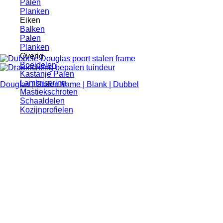
Palen
Planken
Eiken
Balken
Palen
Planken
Overig
Boeidelen
Kastanje Palen
Lambrisering
Douglas | Stalen frame | Blank | Dubbel
Mastiekschroten
Schaaldelen
Kozijnprofielen